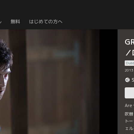
ル
無料
はじめての方へ
G
／
Dub
2013
Are
吹替
トー
ェル