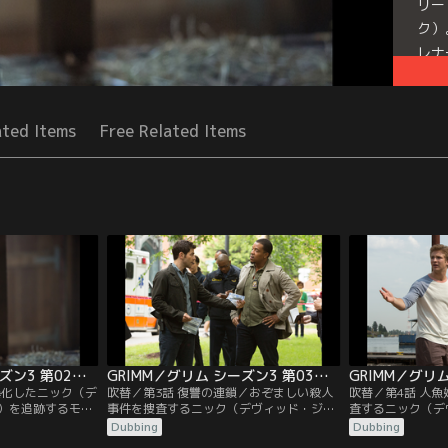
リー
ク）
レナ
け。
Seri
ated Items
Free Related Items
GRIMM／グリム シーズン3 第02話／吹替
GRIMM／グリム シーズン3 第03話／吹替
凶暴化したニック（デ
吹替／第3話 復讐の連鎖／おぞましい殺人
吹替／第4話 人
）を追跡するモン
事件を捜査するニック（デヴィッド・ジュ
査するニック（デ
ア・ミッチェ
ントーリ）とハンク（ラッセル・ホーンズ
リ）とハンク（ラ
Dubbing
Dubbing
・ホーンズビ
ビー）。ニックとモンロー（サイラス・ウ
ー）。犠牲者の足