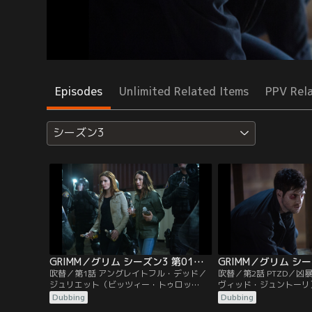
Episodes
Unlimited Related Items
PPV Rel
シーズン3
GRIMM／グリム シーズン3 第01話／吹替
吹替／第1話 アングレイトフル・デッド／
吹替／第2話 PTZD／
ジュリエット（ビッツィー・トゥロッ
ヴィッド・ジュントーリ
ク）、モンロー（サイラス・ウェイア・ミ
ロー（サイラス・ウェイ
Dubbing
Dubbing
ッチェル）、ロザリー（ブリー・ターナ
ル）、ハンク（ラッセル