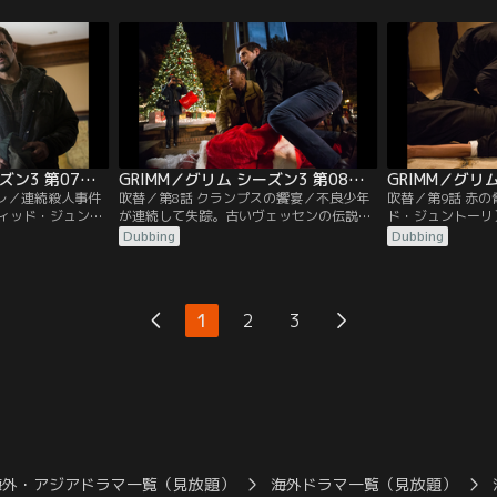
・ターナー）、ジ
ェイア・ミッチェル）がよく知る宿敵同士
ている。交配後に
・トゥロック）。
の争いがまた始まったのだ。王家の一員の
センの一族か…。
して回復させねば
死の知らせを受けて、大物たちが動き始め
ナー）はモンロー
（サッシャ・ロイ
ている。一方で、ニックは最近の事件にも
ミッチェル）の家
付け。
かかわらず…。
（サッシャ・ロイ
GRIMM／グリム シーズン3 第07話／吹替
GRIMM／グリム シーズン3 第08話／吹替
ーレ／連続殺人事件
吹替／第8話 クランプスの饗宴／不良少年
吹替／第9話 赤
ィッド・ジュント
が連続して失踪。古いヴェッセンの伝説に
ド・ジュントーリ
の都市伝説がポート
ある邪悪なサンタの仕業らしい。ニック
ホーンズビー）が
Dubbing
Dubbing
なる。ヨーロッパ
（デヴィッド・ジュントーリ）とハンク
療師だが、その能
ア・コフィー）が
（ラッセル・ホーンズビー）は捜査でやり
伴う。ジュリエッ
・スター、アレク
すぎてしまう。モンロー（サイラス・ウェ
ック）は夫婦問題
う。ヴィクトルは
イア・ミッチェル）はジュリエット（ビッ
る。ハンクは理学
1
2
3
責任ある者を処罰
ツィー・トゥロック）の助力を得てロザリ
スター、シャロン
ー（ブリー・ターナー）を喜ばせようとす
る。
るが…。
海外・アジアドラマ一覧（見放題）
海外ドラマ一覧（見放題）