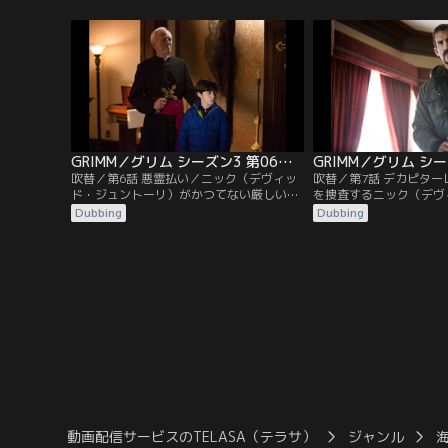
ー）はハンク（ラッセル・ホーンズビー）
ー）、ロザリー（ブリー
の応援を得て、ゾンビの襲撃を防ぎなが
ュリエット（ビッツィー
ら、ニック（デヴィッド・ジュントーリ）
被害が広がる前に捜し出
はどうなったのか調べようとする。真実を
ならない。レナード警部
知るレナード警部（サッシャ・ロイズ）
ズ）はゾンビ騒ぎの後片
は…。
GRIMM／グリム シーズン3 第06話／吹替
吹替／第6話 悪霊払い／ニック（デヴィッ
吹替／第7話 デカピタ
ド・ジュントーリ）がかつてない厳しい試
を捜査するニック（デヴ
練に直面する。ニックとハンク（ラッセ
ーリ）。100年前から
Dubbing
Dubbing
ル・ホーンズビー）が捜査する事件には、
ランドの下水道で現実に
宗教現象とヴェッセン評議会がからんでい
では、アダリンド（クレ
る。ニックの事件がロザリー（ブリー・タ
ヴィクトル王子（ゲスト
ーナー）のヴェッセンとしての忠誠心を試
シス・デニソフ）と出会
すことになる。レナード警部（サッシャ・
再従兄弟エリックの死に
ロイズ）は「家族の問題」で旅立つ。
するのが目的だ。
動画配信サービスのTELASA（テラサ）
ジャンル