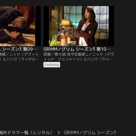
死をもたらす水生ヴェッ
ンや中南米で昔から語り継がれる伝説の魔
ロザリー（ブリー・ター
物の仕業ではないかと囁かれている…。ジ
（サイラス・ウェイア・
ュリエット（ビッツィー・トゥロック）が
で荷解き。レナード警部
ニックの母親について真実を教わる。
ズ）は王族の…。
GRIMM／グリム シーズン3 第09話／吹替
GRIMM／グリム シーズン3 第10話／吹替
の脅威／ニック（デヴィッ
吹替／第10話 見守る眼差し／ニック（デヴ
）とハンク（ラッセル・
ィッド・ジュントーリ）とハンク（ラッセ
捜査するヴェッセンは治
ル・ホーンズビー）はギャングがらみの殺
Dubbing
力には治癒以上の危険が
人事件現場へ。ハンクの理学療法士ズーリ
ト（ビッツィー・トゥロ
（ゲスト・スター、シャロン・リール）が
でもめている友人を泊め
捜査に巻き込まれてしまい、事件は思いが
療法士ズーリ（ゲスト・
けない方向へ。ジュリエット（ビッツィ
・リール）に好意を寄せ
ー・トゥロック）は友人がヴェッセンであ
ると知り…。
海外ドラマ一覧（レンタル）
GRIMM／グリム シーズン3／吹替