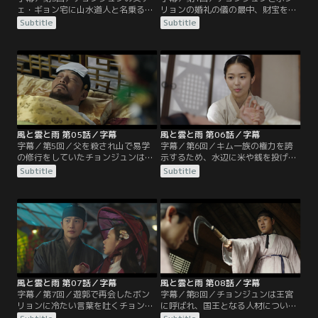
ェ・ギョン宅に山水道人と名乗る男
リョンの婚礼の儀の最中、財宝を積
が現れ、チョンジュンが大出世と挫
んだ船が爆破され大騒ぎに。ギョン
Subtitle
Subtitle
折を味わうだろうと予言する。そん
は謀反の首謀者とみなされ、ビョン
な中、チョンジュンとボンリョンは
ウンを責めたチョンジュンまでも囚
王命により祝言を挙げることになる
われの身となるが、すべてはキム一
が、それは一族の財宝を奪い返すた
族の仕組んだ陰謀だった。だが、機
めのキム・ジャグンの策略だった。
転を利かせたボンリョンによってチ
ギョンは息子に婚姻を断るように言
ョンジュンは逃亡。さらに彼女は、
うが、チョンジュンはボンリョンと
犯人を目撃した証人になるとチョン
の約束を打ち明ける。
ジュンに語るが…。
風と雲と雨 第05話／字幕
風と雲と雨 第06話／字幕
字幕／第5回／父を殺され山で易学
字幕／第6回／キム一族の権力を誇
の修行をしていたチョンジュンは生
示するため、水辺に米や銭を投げる
まれ変わって都に出てくるが、そこ
儀式が行われる。銭欲しさに水に飛
Subtitle
Subtitle
で調子のいい男ヨン・パルヨンと知
び込んだ赤導師が捕らわれるが、そ
り合う。その頃、病に倒れた父の哲
れを助けたチョンジュンの言動を民
宗を見舞い、複雑な想いに捉われる
衆たちは拍手で喝采する。一方、時
ボンリョン。彼女はキム一族から次
期国王の人材を探すボンリョンは、
の国王を見つけるように命令され
ミン・ジャヨンという少女にその素
る。一方、チョンジュンはパルヨン
質があることを見抜いていた。そん
に誘われ訪れた賭場で、派手に遊ぶ
な中、興宣君がチョンジュンのもと
興宣君と出会う…。
を訪れるが…。
風と雲と雨 第07話／字幕
風と雲と雨 第08話／字幕
字幕／第7回／遊郭で再会したボン
字幕／第8回／チョンジュンは王宮
リョンに冷たい言葉を吐くチョンジ
に呼ばれ、国王となる人材について
ュン。だが、ボンリョンは彼が無事
占うよう命じられる。一方で彼は町