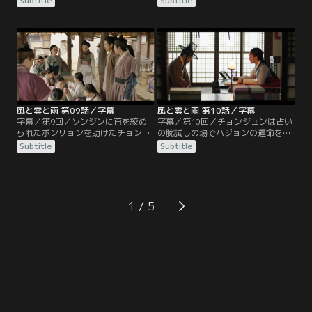
Subtitle
Subtitle
でいたことを密かに感謝するのだっ
で占いを続けるが、以前に占った学
た。そんな中、朝廷での権力を握る
士のソンジンについてパルヨンから
趙大妃も時期国王選びに介入し、
悪い噂を聞いていた。妹を遊郭で働
イ・ハジョンを哲宗に紹介する。一
かせて遊び呆けるソンジンはまたも
方、ボンリョンはジャヨンを捜すた
科挙に落ち、やけを起こしてチョン
めに遊郭に潜入することを計画し、
ジュンを訪ねてくる。そんな彼にチ
そのためにジャグンの愛妾ナハプに
ョンジュンは今後20年間凶運が続く
接近するが…。
と宣言し…。
風と雲と雨 第09話／字幕
風と雲と雨 第10話／字幕
字幕／第9回／ソンジンに首を絞め
字幕／第10回／チョンジュンは占い
られたボンリョンを助けたチョンジ
の腕試しの場でハジョンの運命を占
ュン。2人は過去のわだかまりを解
い、一番を勝ち取る。ハジョンは賞
Subtitle
Subtitle
き、少し歩みよる。そんな中、子供
金を与えようとするが、チョンジュ
たちを預かる施設がジャグンによっ
ンが望むのは王様との約束だけだっ
て撤去の危機に。助けを求めるジャ
た。後日、興宣君よりチョンジュン
ヨンの話を聞いたチョンジュンは、
に書状が与えられる。ところがキム
王族へ手紙を出して撤去中止を訴え
一族は国王の意向を無視し、施設は
1
るが…。そんな折、興宣君が現れ、
結局取り壊されることに。現場に駆
王への取り次ぎをする見返りにある
けつけたチョンジュンを襲ったのは
ことを提案する。
因縁の相手だった。