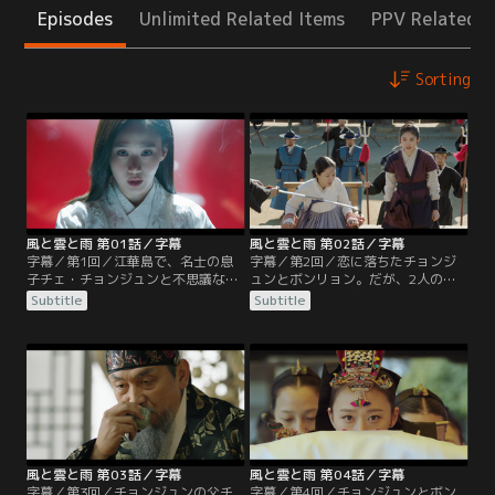
Episodes
Unlimited Related Items
PPV Related I
Sorting
風と雲と雨 第01話／字幕
風と雲と雨 第02話／字幕
字幕／第1回／江華島で、名士の息
字幕／第2回／恋に落ちたチョンジ
子チェ・チョンジュンと不思議な能
ュンとボンリョン。だが、2人の仲
力を持つ少女イ・ボンリョンは出会
に嫉妬するインギュの企みでボンリ
Subtitle
Subtitle
った。チョンジュンは17歳で科挙に
ョンの母バンダルが捕らえられ、ボ
合格するが、友人チェ・インギュは
ンリョンは母を助けるために能力を
そんな彼を妬んでいた。ある晩、2
使ってしまう。その力に目をつけた
人は他の友人らと山に繰り出す。足
朝廷の有力一族の息子キム・ビョン
を滑らせ崖から落ちそうになったチ
ウンはボンリョンを監禁し、権力の
ョンジュンをインギュは見捨てて去
ために利用。5年後、役人となった
るが、その彼を助けたのはボンリョ
チョンジュンはボンリョンと再会す
ンだった…。
るが…。
風と雲と雨 第03話／字幕
風と雲と雨 第04話／字幕
字幕／第3回／チョンジュンの父チ
字幕／第4回／チョンジュンとボン