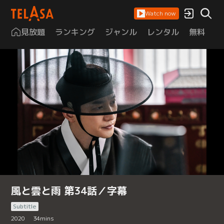
Watch now
見放題
ランキング
ジャンル
レンタル
無料
は
風と雲と雨 第34話／字幕
Subtitle
2020
34
mins