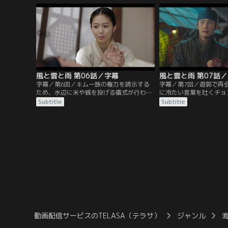
晩、2人は他の友人らと山に繰り出す。足
た朝廷の有力一族の息子
を滑らせ崖から落ちそうになったチョンジ
はボンリョンを監禁し、
ュンをインギュは見捨てて去るが、その彼
用。5年後、役人となっ
を助けたのはボンリョンだった…。
ボンリョンと再会するが
風と雲と雨 第06話／字幕
風と雲と雨 第07話
字幕／第6回／キム一族の権力を誇示する
字幕／第7回／遊郭で再
ため、水辺に米や銭を投げる儀式が行われ
に冷たい言葉を吐くチョ
る。銭欲しさに水に飛び込んだ赤導師が捕
ボンリョンは彼が無事で
Subtitle
Subtitle
らわれるが、それを助けたチョンジュンの
感謝するのだった。そん
言動を民衆たちは拍手で喝采する。一方、
力を握る趙大妃も時期国
時期国王の人材を探すボンリョンは、ミ
イ・ハジョンを哲宗に紹
ン・ジャヨンという少女にその素質がある
ンリョンはジャヨンを捜
ことを見抜いていた。そんな中、興宣君が
入することを計画し、そ
チョンジュンのもとを訪れるが…。
の愛妾ナハプに接近する
動画配信サービスのTELASA（テラサ）
ジャンル