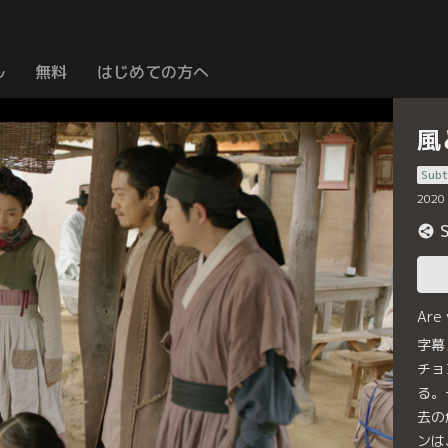
ル
無料
はじめての方へ
風
Subt
2020
Are
字幕
チョ
る。
去の
ンは