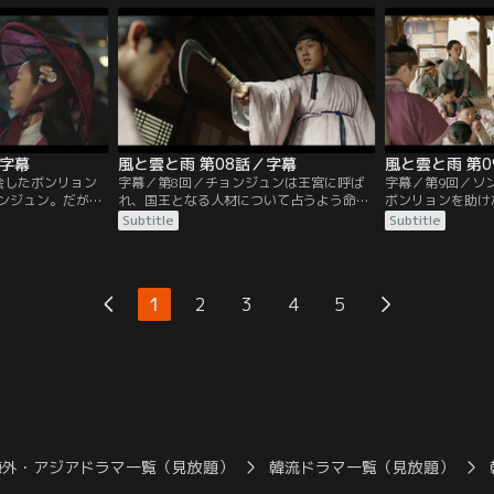
キム・ビョンウン
るが、それは一族の財宝を奪い返すための
一族の仕組んだ陰
権力のために利
キム・ジャグンの策略だった。ギョンは息
利かせたボンリョ
たチョンジュンは
子に婚姻を断るように言うが、チョンジュ
は逃亡。さらに彼
…。
ンはボンリョンとの約束を打ち明ける。
人になるとチョン
／字幕
風と雲と雨 第08話／字幕
風と雲と雨 第
会したボンリョン
字幕／第8回／チョンジュンは王宮に呼ば
字幕／第9回／ソ
ンジュン。だが、
れ、国王となる人材について占うよう命じ
ボンリョンを助け
いたことを密かに
られる。一方で彼は町で占いを続けるが、
過去のわだかまり
Subtitle
Subtitle
な中、朝廷での権
以前に占った学士のソンジンについてパル
そんな中、子供た
王選びに介入し、
ヨンから悪い噂を聞いていた。妹を遊郭で
ンによって撤去の
介する。一方、ボ
働かせて遊び呆けるソンジンはまたも科挙
ャヨンの話を聞い
すために遊郭に潜
に落ち、やけを起こしてチョンジュンを訪
へ手紙を出して撤
1
2
3
4
5
のためにジャグン
ねてくる。そんな彼にチョンジュンは今後
んな折、興宣君が
が…。
20年間凶運が続くと宣言し…。
する見返りにある
海外・アジアドラマ一覧（見放題）
韓流ドラマ一覧（見放題）