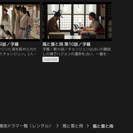
謀だった。だが、機転を
れるボンリョン。彼女はキム一族から次の
ンによってチョンジュン
国王を見つけるように命令される。一方、
女は、犯人を目撃した証
チョンジュンはパルヨンに誘われ訪れた賭
ジュンに語るが…。
場で、派手に遊ぶ興宣君と出会う…。
09話／字幕
風と雲と雨 第10話／字幕
ンジンに首を絞められた
字幕／第10回／チョンジュンは占いの腕試
たチョンジュン。2人は
しの場でハジョンの運命を占い、一番を勝
を解き、少し歩みよる。
ち取る。ハジョンは賞金を与えようとする
Subtitle
ちを預かる施設がジャグ
が、チョンジュンが望むのは王様との約束
危機に。助けを求めるジ
だけだった。後日、興宣君よりチョンジュ
たチョンジュンは、王族
ンに書状が与えられる。ところがキム一族
去中止を訴えるが…。そ
は国王の意向を無視し、施設は結局取り壊
現れ、王への取り次ぎを
されることに。現場に駆けつけたチョンジ
ことを提案する。
ュンを襲ったのは因縁の相手だった。
韓流ドラマ一覧（レンタル）
風と雲と雨
風と雲と雨 第09話