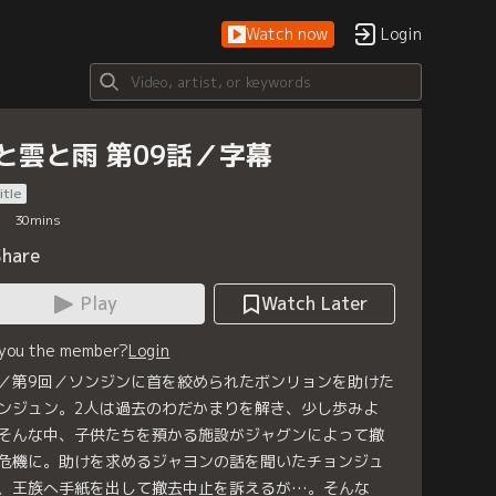
Watch now
Login
と雲と雨 第09話／字幕
itle
30
mins
Share
Play
Watch Later
 you the member?
Login
／第9回／ソンジンに首を絞められたボンリョンを助けた
ンジュン。2人は過去のわだかまりを解き、少し歩みよ
そんな中、子供たちを預かる施設がジャグンによって撤
危機に。助けを求めるジャヨンの話を聞いたチョンジュ
、王族へ手紙を出して撤去中止を訴えるが…。そんな