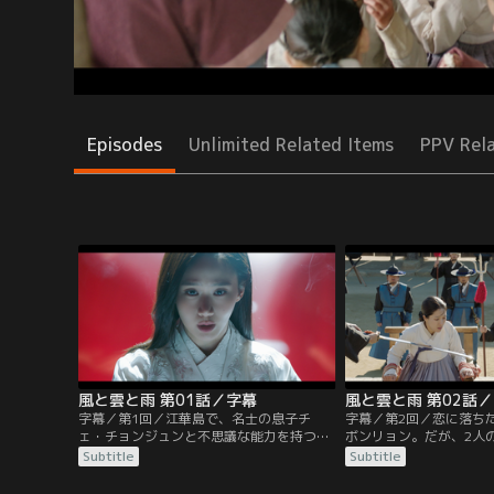
Episodes
Unlimited Related Items
PPV Rel
風と雲と雨 第01話／字幕
風と雲と雨 第02話
字幕／第1回／江華島で、名士の息子チ
字幕／第2回／恋に落ち
ェ・チョンジュンと不思議な能力を持つ少
ボンリョン。だが、2人
女イ・ボンリョンは出会った。チョンジュ
ンギュの企みでボンリョ
Subtitle
Subtitle
ンは17歳で科挙に合格するが、友人チェ・
捕らえられ、ボンリョン
インギュはそんな彼を妬んでいた。ある
に能力を使ってしまう。