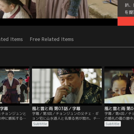
折、
を提
Seri
ated Items
Free Related Items
／字幕
風と雲と雨 第03話／字幕
風と雲と雨 第
たチョンジュンと
字幕／第3回／チョンジュンの父チェ・ギ
字幕／第4回／チ
の仲に嫉妬するイ
ョン宅に山水道人と名乗る男が現れ、チョ
の婚礼の儀の最中
ンの母バンダルが
ンジュンが大出世と挫折を味わうだろうと
され大騒ぎに。ギ
Subtitle
Subtitle
は母を助けるため
予言する。そんな中、チョンジュンとボン
なされ、ビョンウ
その力に目をつけ
リョンは王命により祝言を挙げることにな
までも囚われの身