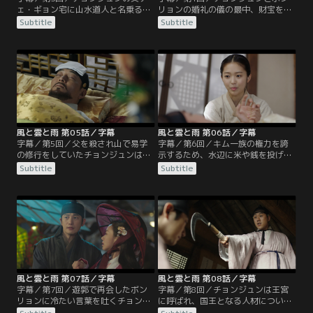
ェ・ギョン宅に山水道人と名乗る男
リョンの婚礼の儀の最中、財宝を積
が現れ、チョンジュンが大出世と挫
んだ船が爆破され大騒ぎに。ギョン
Subtitle
Subtitle
折を味わうだろうと予言する。そん
は謀反の首謀者とみなされ、ビョン
な中、チョンジュンとボンリョンは
ウンを責めたチョンジュンまでも囚
王命により祝言を挙げることになる
われの身となるが、すべてはキム一
が、それは一族の財宝を奪い返すた
族の仕組んだ陰謀だった。だが、機
めのキム・ジャグンの策略だった。
転を利かせたボンリョンによってチ
ギョンは息子に婚姻を断るように言
ョンジュンは逃亡。さらに彼女は、
うが、チョンジュンはボンリョンと
犯人を目撃した証人になるとチョン
の約束を打ち明ける。
ジュンに語るが…。
風と雲と雨 第05話／字幕
風と雲と雨 第06話／字幕
字幕／第5回／父を殺され山で易学
字幕／第6回／キム一族の権力を誇
の修行をしていたチョンジュンは生
示するため、水辺に米や銭を投げる
まれ変わって都に出てくるが、そこ
儀式が行われる。銭欲しさに水に飛
Subtitle
Subtitle
で調子のいい男ヨン・パルヨンと知
び込んだ赤導師が捕らわれるが、そ
り合う。その頃、病に倒れた父の哲
れを助けたチョンジュンの言動を民
宗を見舞い、複雑な想いに捉われる
衆たちは拍手で喝采する。一方、時
ボンリョン。彼女はキム一族から次
期国王の人材を探すボンリョンは、
の国王を見つけるように命令され
ミン・ジャヨンという少女にその素
る。一方、チョンジュンはパルヨン
質があることを見抜いていた。そん
に誘われ訪れた賭場で、派手に遊ぶ
な中、興宣君がチョンジュンのもと
興宣君と出会う…。
を訪れるが…。
風と雲と雨 第07話／字幕
風と雲と雨 第08話／字幕
字幕／第7回／遊郭で再会したボン
字幕／第8回／チョンジュンは王宮
リョンに冷たい言葉を吐くチョンジ
に呼ばれ、国王となる人材について
ュン。だが、ボンリョンは彼が無事
占うよう命じられる。一方で彼は町