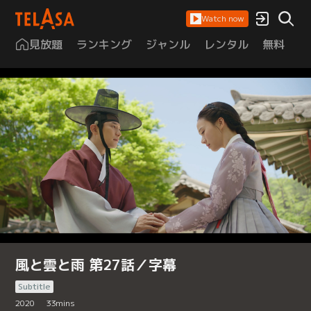
Watch now
見放題
ランキング
ジャンル
レンタル
無料
は
風と雲と雨 第27話／字幕
Subtitle
2020
33
mins