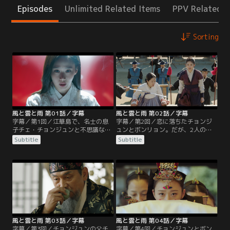
Episodes
Unlimited Related Items
PPV Related I
Sorting
風と雲と雨 第01話／字幕
風と雲と雨 第02話／字幕
字幕／第1回／江華島で、名士の息
字幕／第2回／恋に落ちたチョンジ
子チェ・チョンジュンと不思議な能
ュンとボンリョン。だが、2人の仲
力を持つ少女イ・ボンリョンは出会
に嫉妬するインギュの企みでボンリ
Subtitle
Subtitle
った。チョンジュンは17歳で科挙に
ョンの母バンダルが捕らえられ、ボ
合格するが、友人チェ・インギュは
ンリョンは母を助けるために能力を
そんな彼を妬んでいた。ある晩、2
使ってしまう。その力に目をつけた
人は他の友人らと山に繰り出す。足
朝廷の有力一族の息子キム・ビョン
を滑らせ崖から落ちそうになったチ
ウンはボンリョンを監禁し、権力の
ョンジュンをインギュは見捨てて去
ために利用。5年後、役人となった
るが、その彼を助けたのはボンリョ
チョンジュンはボンリョンと再会す
ンだった…。
るが…。
風と雲と雨 第03話／字幕
風と雲と雨 第04話／字幕
字幕／第3回／チョンジュンの父チ
字幕／第4回／チョンジュンとボン