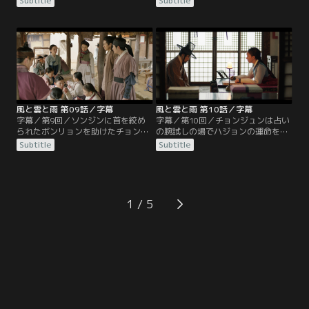
Subtitle
Subtitle
でいたことを密かに感謝するのだっ
で占いを続けるが、以前に占った学
た。そんな中、朝廷での権力を握る
士のソンジンについてパルヨンから
趙大妃も時期国王選びに介入し、
悪い噂を聞いていた。妹を遊郭で働
イ・ハジョンを哲宗に紹介する。一
かせて遊び呆けるソンジンはまたも
方、ボンリョンはジャヨンを捜すた
科挙に落ち、やけを起こしてチョン
めに遊郭に潜入することを計画し、
ジュンを訪ねてくる。そんな彼にチ
そのためにジャグンの愛妾ナハプに
ョンジュンは今後20年間凶運が続く
接近するが…。
と宣言し…。
風と雲と雨 第09話／字幕
風と雲と雨 第10話／字幕
字幕／第9回／ソンジンに首を絞め
字幕／第10回／チョンジュンは占い
られたボンリョンを助けたチョンジ
の腕試しの場でハジョンの運命を占
ュン。2人は過去のわだかまりを解
い、一番を勝ち取る。ハジョンは賞
Subtitle
Subtitle
き、少し歩みよる。そんな中、子供
金を与えようとするが、チョンジュ
たちを預かる施設がジャグンによっ
ンが望むのは王様との約束だけだっ
て撤去の危機に。助けを求めるジャ
た。後日、興宣君よりチョンジュン
ヨンの話を聞いたチョンジュンは、
に書状が与えられる。ところがキム
王族へ手紙を出して撤去中止を訴え
一族は国王の意向を無視し、施設は
1
るが…。そんな折、興宣君が現れ、
結局取り壊されることに。現場に駆
王への取り次ぎをする見返りにある
けつけたチョンジュンを襲ったのは
ことを提案する。
因縁の相手だった。