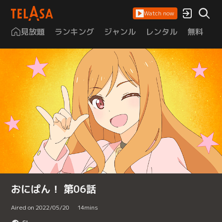
Watch now
見放題
ランキング
ジャンル
レンタル
無料
は
おにぱん！ 第06話
Aired on 2022/05/20
14
mins