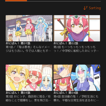
Sorting
おにぱん！ 第01話
おにぱん！ 第02話
第1話／「鬼は悪者」そんなイメー
第2話 もーっもっもっもっもっも
ジはもう古い。今では人間ともすっ
っ！／中学校に転校したおにっ子た
かり仲良し。--…昔々のヤンチャの
ち。そこで出会ったのは、鬼の因縁
せいで、誤解されたりいじられたり
の相手・日本一の桃太郎！----の子
することもあるけれど。これは、人
孫の女の子、桃園桃。出会ったばか
間と鬼が共に生きる世界で、3人の
りなのに決闘を申し込まれるおにっ
おにっ子が鬼のイメージアップのた
子たち。やはり桃太郎の一族と鬼は
めに奮闘する物語。鬼ヶ島から東京
戦う運命（さだめ）…！？天敵同士
の中学校に転入、そして…時に人助
の出会いは嵐を呼ぶ！【提供：バン
け、時に町おこし、時に学校行事へ
ダイチャンネル】
飛び込み、時には…。【提供：バン
ダイチャンネル】
おにぱん！ 第03話
おにぱん！ 第04話
第3話 おにっ子、商店街に現る／些
第4話 部活動の鬼！／学校生活にも
細なことで喧嘩をし、家を飛び出し
慣れ、平穏な日常生活を送るおにっ
たつつじとひまわり。家出した先は-
子たち。だが、慣れのあまり鬼のイ