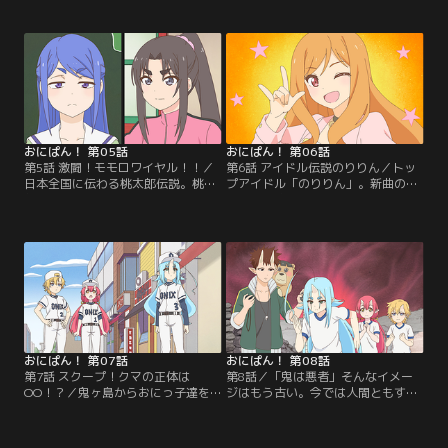
---…近くの商店街！つつじは駄菓子
メージアップという使命をすっかり
屋のおばあちゃんと、ひまわりは八
忘れてしまっていた！このままじゃ
百屋のおじさんと仲良くなるが、そ
いけない！と我に返った3人は、桃
こは“シャッター商店街”で--…！？
からの勧めで部活動に入ることを決
商店街を救おうと奮闘するおにっ子
意する。御蓮田中学校の一風変わっ
たちは、「ご当地アイディア料理グ
た部活動を見て回る中、廃部寸前だ
ランプリ」にエントリーすること
というメカ部と出会った3人は…。
に！【提供：バンダイチャンネル】
【提供：バンダイチャンネル】
おにぱん！ 第05話
おにぱん！ 第06話
第5話 激闘！モモロワイヤル！！／
第6話 アイドル伝説のりりん／トッ
日本全国に伝わる桃太郎伝説。桃太
プアイドル「のりりん」。新曲のPV
郎の子孫も桃だけじゃなかった！？
は配信開始即日で1億再生！SNSフ
年に一度、全国各地から集まった桃
ォロワー数も世界トップクラス！歌
太郎の子孫の中から真の桃太郎を決
にバラエティにドラマに引っ張りだ
める戦い、その名も「モモロワイヤ
この、まさに最強のトップアイド
ル」。桃からモモロワイヤルの審査
ル！だが、その正体は謎に包まれて
員を頼まれたおにっ子たちは、桃太
いる。ある日、おにっ子たちは偶然
郎たちの戦いをジャッジすること
のりりんに遭遇し、その正体を目撃
に。歴史アピールにご当地自慢と白
してしまう----…！【提供：バンダ
熱しつつも…。【提供：バンダイチ
イチャンネル】
ャンネル】
おにぱん！ 第07話
おにぱん！ 第08話
第7話 スクープ！クマの正体は
第8話／「鬼は悪者」そんなイメー
OO！？／鬼ヶ島からおにっ子達を
ジはもう古い。今では人間ともすっ
狙う刺客が現れた！？…と思いき
かり仲良し。--…昔々のヤンチャの
や、狙いはクマだった！クマはおに
せいで、誤解されたりいじられたり
っ子ハウスを出て、桃や法子と行動
することもあるけれど。これは、人