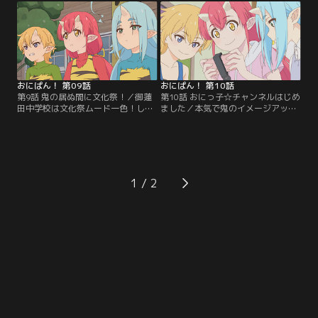
と共にするようになる。しかし、そ
間と鬼が共に生きる世界で、3人の
の不在にすら気が付かないおにっ子
おにっ子が鬼のイメージアップのた
3人。その間にもクマに魔の手が迫
めに奮闘する物語。鬼ヶ島から東京
り、遂に捉えられてしまう……！や
の中学校に転入、そして…時に人助
がてクマの不在に気付いた3人は、
け、時に町おこし、時に学校行事へ
救い出すべく立ち上がる！【提供：
飛び込み、時には…。【提供：バン
バンダイチャンネル】
ダイチャンネル】
おにぱん！ 第09話
おにぱん！ 第10話
第9話 鬼の居ぬ間に文化祭！／御蓮
第10話 おにっ子☆チャンネルはじめ
田中学校は文化祭ムード一色！しば
ました／本気で鬼のイメージアップ
らく来ないうちに文化祭実行委員長
に取り組むため、動画撮影に挑戦す
になっていたおにっ子たちは、準備
ることにしたおにっ子たち。最新の
にいそしむ部活動やクラスを回った
鬼のファッションを紹介したり、激
り、文化祭のテーマを考えたりと大
辛グルメレビューに大苦戦したり、
忙し。そんな中、メカ部のあの2人
動画配信戦国時代で再生数を稼ぐべ
がまた何やら企んでいるようで……
く悪戦苦闘！そんな中、人気の動画
1
おにっ子たちは文化祭を成功させる
をリサーチしていたおにっ子たち
ことができるのか！？【提供：バン
は、ある恐怖の動画を見つけてしま
ダイチャンネル】
って……！？【提供：バンダイチャ
ンネル】