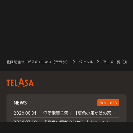
動画配信サービスのTELASA（テラサ）
ジャンル
アニメ一覧（見放
NEWS
See all
2026.08.01
浮所飛貴主演！ 【夏色の風が僕の家にやってきた】 本日よりテラサで独占配信スタート！
2026.07.18
『夏色の雲が恋と嵐をまきおこす』スペシャルメイキング 【Part1】2026年７月18日（土）23時30分～配信スタート！話題のシーンの裏側を大公開！豪華キャスト大集合！ 『武宮家 真夏の家族会議』開催！
2026.07.15
救命医・遥（今田）の《心揺さぶる過去》や、 麻酔科医・権野（船越英一郎）の《謎多きプライベート》など… 《知られざるエピソード》を独占配信！