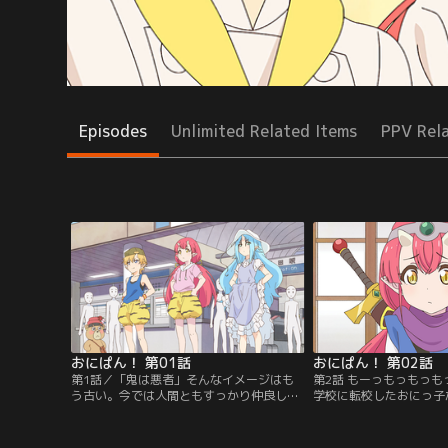
Episodes
Unlimited Related Items
PPV Rel
おにぱん！ 第01話
おにぱん！ 第02話
第1話／「鬼は悪者」そんなイメージはも
第2話 もーっもっもっ
う古い。今では人間ともすっかり仲良し。-
学校に転校したおにっ子
-…昔々のヤンチャのせいで、誤解されたり
ったのは、鬼の因縁の相
いじられたりすることもあるけれど。これ
郎！----の子孫の女の
は、人間と鬼が共に生きる世界で、3人の
たばかりなのに決闘を申