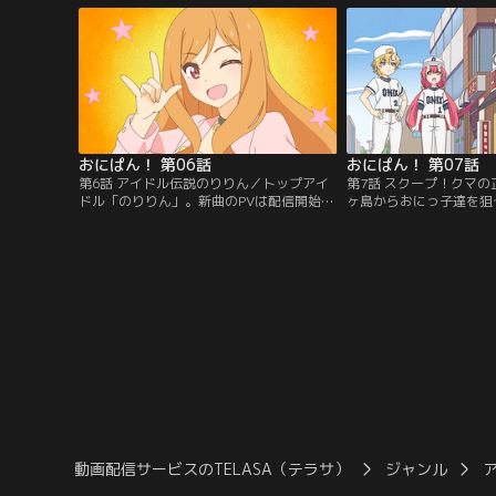
おにっ子が鬼のイメージアップのために奮
子たち。やはり桃太郎の
闘する物語。鬼ヶ島から東京の中学校に転
命（さだめ）…！？天敵
入、そして…時に人助け、時に町おこし、
を呼ぶ！【提供：バンダ
時に学校行事へ飛び込み、時には…。【提
供：バンダイチャンネル】
おにぱん！ 第06話
おにぱん！ 第07話
第6話 アイドル伝説のりりん／トップアイ
第7話 スクープ！クマの
ドル「のりりん」。新曲のPVは配信開始即
ヶ島からおにっ子達を狙
日で1億再生！SNSフォロワー数も世界ト
た！？…と思いきや、狙
ップクラス！歌にバラエティにドラマに引
クマはおにっ子ハウスを
っ張りだこの、まさに最強のトップアイド
行動と共にするようにな
ル！だが、その正体は謎に包まれている。
不在にすら気が付かない
ある日、おにっ子たちは偶然のりりんに遭
の間にもクマに魔の手が
遇し、その正体を目撃してしまう----…！
れてしまう……！やがて
【提供：バンダイチャンネル】
いた3人は、救い出すべ
【提供：バンダイチャン
動画配信サービスのTELASA（テラサ）
ジャンル