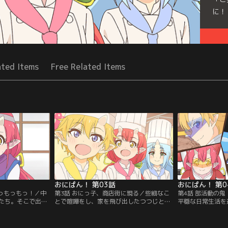
に！
Seri
ated Items
Free Related Items
おにぱん！ 第03話
おにぱん！ 第0
もっもっもっ！／中
第3話 おにっ子、商店街に現る／些細なこ
第4話 部活動の
たち。そこで出会
とで喧嘩をし、家を飛び出したつつじとひ
平穏な日常生活を
手・日本一の桃太
まわり。家出した先は----…近くの商店
が、慣れのあまり
子、桃園桃。出会っ
街！つつじは駄菓子屋のおばあちゃんと、
う使命をすっかり
し込まれるおにっ
ひまわりは八百屋のおじさんと仲良くなる
のままじゃいけな