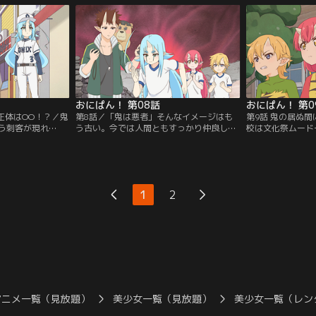
一族と鬼は戦う運
が、そこは“シャッター商店街”で--…！？
は、桃からの勧め
同士の出会いは嵐
商店街を救おうと奮闘するおにっ子たち
意する。御蓮田中
イチャンネル】
は、「ご当地アイディア料理グランプリ」
動を見て回る中、
にエントリーすることに！【提供：バンダ
と出会った3人は
イチャンネル】
ャンネル】
おにぱん！ 第08話
おにぱん！ 第0
正体はOO！？／鬼
第8話／「鬼は悪者」そんなイメージはも
第9話 鬼の居ぬ
う刺客が現れ
う古い。今では人間ともすっかり仲良し。-
校は文化祭ムード
いはクマだった！
-…昔々のヤンチャのせいで、誤解されたり
ちに文化祭実行委
出て、桃や法子と
いじられたりすることもあるけれど。これ
子たちは、準備に
る。しかし、その
は、人間と鬼が共に生きる世界で、3人の
を回ったり、文化
おにっ子3人。そ
おにっ子が鬼のイメージアップのために奮
大忙し。そんな中
迫り、遂に捉えら
闘する物語。鬼ヶ島から東京の中学校に転
た何やら企んでい
1
2
クマの不在に気付
入、そして…時に人助け、時に町おこし、
ちは文化祭を成功
く立ち上がる！
時に学校行事へ飛び込み、時には…。【提
か！？【提供：バ
ネル】
供：バンダイチャンネル】
アニメ一覧（見放題）
美少女一覧（見放題）
美少女一覧（レン