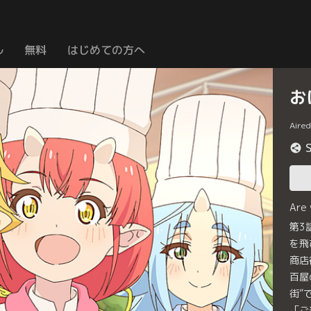
ル
無料
はじめての方へ
お
Aire
Are
第3
を飛
商店
百屋
街”
「ご