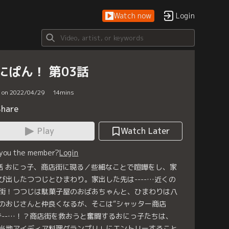
Watch now
Login
にぱん！ 第03話
d on 2022/04/29
14
mins
Share
Play
Watch Later
 you the member?
Login
話 おにっ子、商店街に現る／些細なことで喧嘩をし、家
び出したつつじとひまわり。家出した先は----…近くの
街！つつじは駄菓子屋のおばあちゃんと、ひまわりは八
のおじさんと仲良くなるが、そこは“シャッター商店
で--…！？商店街を救おうと奮闘するおにっ子たちは、
当地アイディア料理グランプリ」にエントリーすること