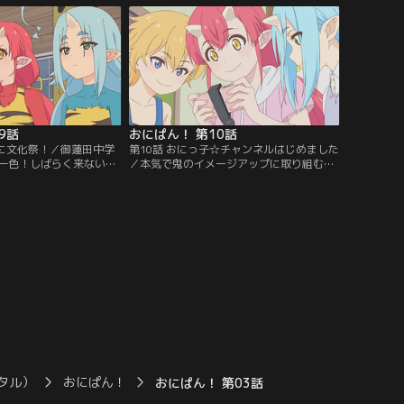
で部活動に入ることを決
ヤル」。桃からモモロワイヤルの審査員を
学校の一風変わった部活
頼まれたおにっ子たちは、桃太郎たちの戦
廃部寸前だというメカ部
いをジャッジすることに。歴史アピールに
…。【提供：バンダイチ
ご当地自慢と白熱しつつも…。【提供：バ
ンダイチャンネル】
9話
おにぱん！ 第10話
間に文化祭！／御蓮田中学
第10話 おにっ子☆チャンネルはじめました
一色！しばらく来ないう
／本気で鬼のイメージアップに取り組むた
員長になっていたおにっ
め、動画撮影に挑戦することにしたおにっ
いそしむ部活動やクラス
子たち。最新の鬼のファッションを紹介し
祭のテーマを考えたりと
たり、激辛グルメレビューに大苦戦した
、メカ部のあの2人がま
り、動画配信戦国時代で再生数を稼ぐべく
るようで……おにっ子た
悪戦苦闘！そんな中、人気の動画をリサー
させることができるの
チしていたおにっ子たちは、ある恐怖の動
ンダイチャンネル】
画を見つけてしまって……！？【提供：バ
ンダイチャンネル】
タル）
おにぱん！
おにぱん！ 第03話