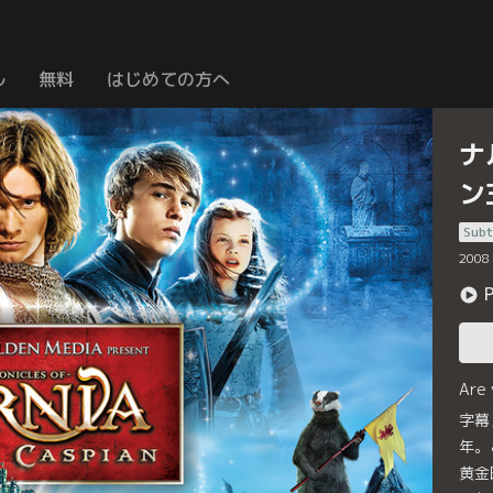
ル
無料
はじめての方へ
ナ
ン
Subt
2008
Are
字幕
年。
黄金