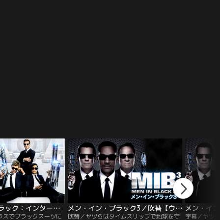
男だが敏腕のエージェン
軍の新人将校アレックスは、日本から参加
た。ある日
、MIB内部に潜伏するス
した自衛艦艦長のナガタに激しいライバル
から、FBI
務にあたる。エージェン
心をむき出しにする。そんな中、演習海域
いう話を聞
イリアンを探す為…。
に正体不明の巨大な物体が出現する！！
メン・イン・ブラック：インターナショナル／字幕
メン・イン・ブラック3／吹替【ウィル・スミス×トミー・リー・ジョーンズ】
ラスでブラックスーツに
吹替／ヤツらはタイムスリップで地球を守
字幕／ヤツ