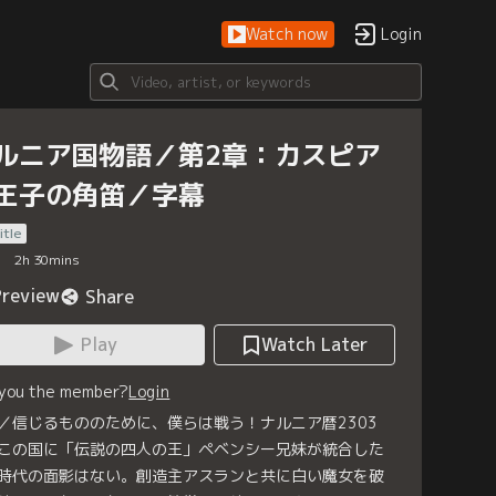
Watch now
Login
ルニア国物語／第2章：カスピア
王子の角笛／字幕
itle
2
h
30
mins
Preview
Share
Play
Watch Later
 you the member?
Login
／信じるもののために、僕らは戦う！ナルニア暦2303
この国に「伝説の四人の王」ペベンシー兄妹が統合した
時代の面影はない。創造主アスランと共に白い魔女を破