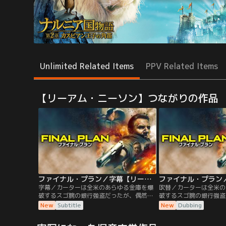
Unlimited Related Items
PPV Related Items
【リーアム・ニーソン】つながりの作品
ファイナル・プラン／字幕【リーアム・ニーソン主演】
字幕／カーターは全米のあらゆる金庫を爆
吹替／カーターは全米の
破するスゴ腕の銀行強盗だったが、偶然に
破するスゴ腕の銀行強盗
出会った女性アニーと恋に落ち、過去を捨
出会った女性アニーと恋
New
Subtitle
New
Dubbing
て新たな一歩を踏み出したいと願う。彼は
て新たな一歩を踏み出し
すべての罪を告白するべくFBIに出頭する
すべての罪を告白するべく