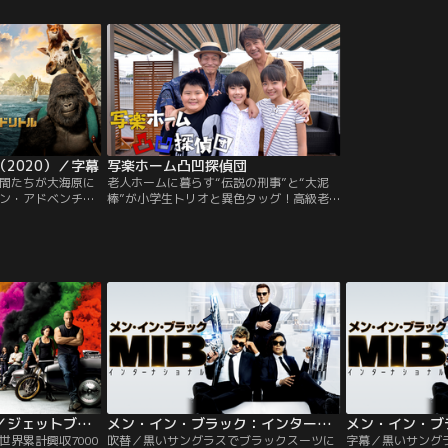
ターの盗んできた
ネートの演技力と、『96時間』でのアクシ
でイケメンチャラ
も危険に晒され
ョンをリーアム・ニーソンが見事に融合！
トHとチームを組み
、すべてにケリを
共演は同賞4度ノミネートのジュリアン・
パイを摘発する任
ムーア！
トの姿に化けたエ
2020）／字幕
写楽ホーム凸凹探偵団
間たちが大海原に
老人ホームに暮らす“伝説の刑事”と“大泥
ン・アドベンチャ
棒”が小学生トリオと異色タッグ！高級老人
トル先生は、名医
ホーム“写楽ホーム”に暮らす元刑事・若月
遠ざかり、様々な
軍平（草刈正雄）と元大泥棒・関屋乙松
らしていた。しか
（笹野高史）は、ひょんなことから慰問に
倒れたと聞き、ド
やって来た小学6年生の3人組、立川勇（二
る唯一の治療法を
宮慶多）、猪木正太（本村颯虎）、高見千
の旅に出発する。
佳（根岸姫奈）と知り合う。そんなある
日…。
ワイルド・スピード／ジェットブレイク／字幕
メン・イン・ブラック：インターナショナル／吹替
界累計興収7000
吹替／黒いサングラスでブラックスーツに
字幕／黒いサング