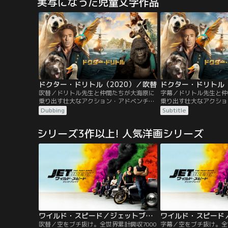
実写になった児童文学作品
が、2人の捜査官はカーターの盗んできた
が、2人の捜査官はカー
金を横領し、彼もアニーも危険に晒され
金を横領し、彼もアニー
る。カーターは愛のため、すべてにケリを
る。カーターは愛のため
つけるため…。
つけるため…。
ドクター・ドリトル（2020）／吹替
ドクター・ドリトル（
吹替／ドリトル先生と仲間たちが大海原に
字幕／ドリトル先生と仲
乗り出す壮大なアクション・アドベンチャ
乗り出す壮大なアクショ
ー！！動物と話せるドリトル先生は、名医
ー！！動物と話せるドリ
Dubbing
Subtitle
だが変わり者。世間から遠ざかり、様々な
だが変わり者。世間から
動物たちとひっそりと暮らしていた。しか
動物たちとひっそりと暮
シリーズ3作以上! 人気洋画シリーズ
し、若き女王が重い病に倒れたと聞き、ド
し、若き女王が重い病に
リトル先生は女王を救える唯一の治療法を
リトル先生は女王を救え
求めて伝説の島へと冒険の旅に出発する。
求めて伝説の島へと冒険
ワイルド・スピード／ジェットブレイク／吹替
吹替／空をブチ抜け。全世界累計興収7000
字幕／空をブチ抜け。全世