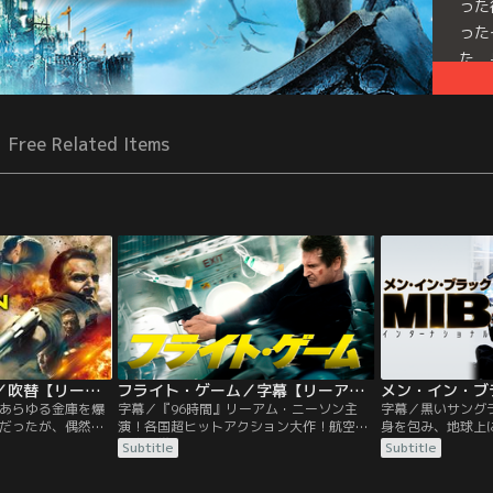
った
った
た。
の奥
Free Related Items
ファイナル・プラン／吹替【リーアム・ニーソン主演】
フライト・ゲーム／字幕【リーアム・ニーソン主演】
あらゆる金庫を爆
字幕／『96時間』リーアム・ニーソン主
字幕／黒いサング
だったが、偶然に
演！各国超ヒットアクション大作！航空保
身を包み、地球上
に落ち、過去を捨
安官の携帯電話に届いた殺人脅迫メール。
監視・取り締まり
Subtitle
Subtitle
たいと願う。彼は
その瞬間、乗客乗員が全員容疑者に！『シ
ン・イン・ブラック
FBIに出頭する
ンドラーのリスト』でのアカデミー賞ノミ
新人女性エージェ