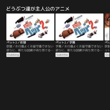
国」。超常の力・星霊術を駆使
夜香しずか。透明に姿を消しても、
で
し、“魔女の国”と恐れられる「ネビ
目の見えない夜香には不思議と透乃
目
どうぶつ達が主人公のアニメ
ュリス皇庁」。二国は長きにわたる
眼の居場所がわかってしまう。“見
ひ
戦争を続けてきた--。帝国の最高戦
えない”ふたりは、いつしか互いに
国
力イスカと皇庁の王女にして“氷禍
惹かれ合い…？SNSで大反響！【目
品
の魔女”アリスリーゼは、激闘の中
に見えない紳士な人外×目の見えな
ず
で互いの素顔に触れ、その生き方と
いおっとり女性】のほっこり×じれ
み
理想に惹かれ合う好敵手となった。
キュンなラブコメディが2026年TV
た
アニメ化！
-“
っ
女
ペット2／吹替
ペット2／字幕
ペ
ゲ
吹替／お行儀よくお留守番できない
字幕／お行儀よくお留守番できない
吹
彼らに、新たな試練が待ち受ける！
彼らに、新たな試練が待ち受ける！
ッ
キミを守りたい…愛する家族（ペッ
キミを守りたい…愛する家族（ペッ
で
Dubbing
Subtitle
Du
ト）たちの、成長と勇気と絆に感
ト）たちの、成長と勇気と絆に感
う
動！！NYマンハッタンで飼い主の
動！！NYマンハッタンで飼い主の
て
ケイティに愛されて暮らすテリア系
ケイティに愛されて暮らすテリア系
ー
のマックスと、相棒の大型犬デュー
のマックスと、相棒の大型犬デュー
住
ク。ケイティは結婚し、息子のリア
ク。ケイティは結婚し、息子のリア
愛
ムが誕生。臆病で心配性のマックス
ムが誕生。臆病で心配性のマックス
と
は、リアムを我が子のように可愛が
は、リアムを我が子のように可愛が
じ
るあまりいつも不安で…。
るあまりいつも不安で…。
て