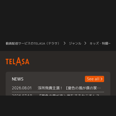
動画配信サービスのTELASA（テラサ）
ジャンル
キッズ・特撮一覧
NEWS
See all
2026.08.01
浮所飛貴主演！ 【夏色の風が僕の家にやってきた】 本日よりテラサで独占配信スタート！
2026.07.18
『夏色の雲が恋と嵐をまきおこす』スペシャルメイキング 【Part1】2026年７月18日（土）23時30分～配信スタート！話題のシーンの裏側を大公開！豪華キャスト大集合！ 『武宮家 真夏の家族会議』開催！
2026.07.15
救命医・遥（今田）の《心揺さぶる過去》や、 麻酔科医・権野（船越英一郎）の《謎多きプライベート》など… 《知られざるエピソード》を独占配信！