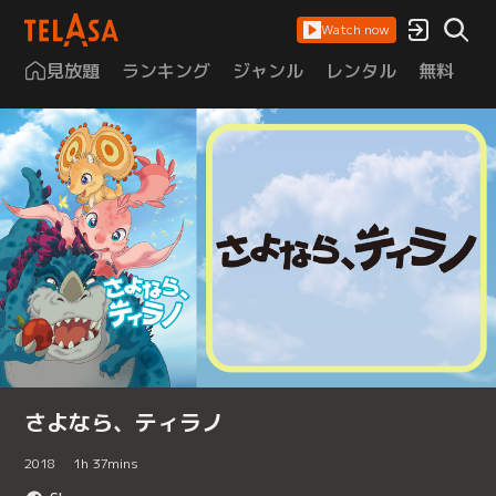
Watch now
見放題
ランキング
ジャンル
レンタル
無料
は
さよなら、ティラノ
2018
1
h
37
mins