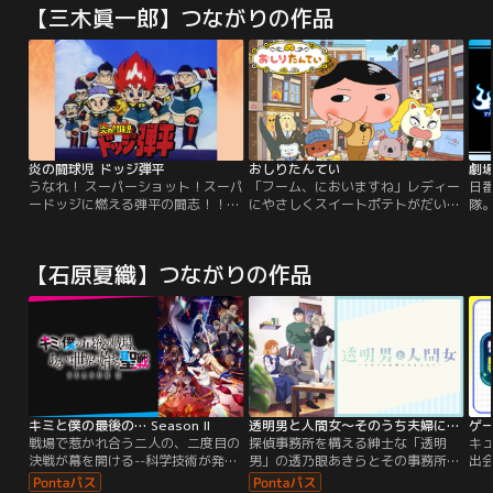
【三木眞一郎】つながりの作品
炎の闘球児 ドッジ弾平
おしりたんてい
うなれ！ スーパーショット！スーパ
「フーム、においますね」レディー
日
ードッジに燃える弾平の闘志！！一
にやさしくスイートポテトがだいす
隊
撃弾平は、闘球（スーパードッジ）
きなめいたんてい・おしりたんてい
テ
の名選手である父、弾十郎を尊敬す
が、じょしゅのブラウンとともに、
運
る少年。弾平はひょんなことから、
どんなじけんもププッとかいけつ！
如
【石原夏織】つながりの作品
球川小闘球部のキャプテンにそのパ
た
ワーを見込まれ闘球部へと誘われ
部
る。弾平がスーパードッジと出会
て
い、闘志が炎と燃え上がった！
を
後
崎
ン
キミと僕の最後の… Season II
透明男と人間女～そのうち夫婦になるふたり～
ゲ
戦場で惹かれ合う二人の、二度目の
探偵事務所を構える紳士な「透明
キ
決戦が幕を開ける--科学技術が発達
男」の透乃眼あきらとその事務所に
出
した、機械仕掛けの理想郷「帝
勤めるおっとりした「人間女性」の
ン