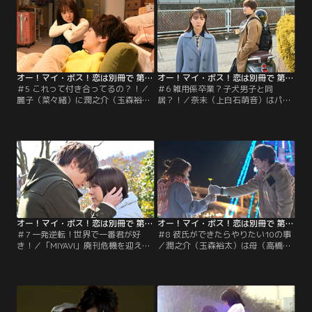
オー！マイ・ボス！恋は別冊で 第05話
オー！マイ・ボス！恋は別冊で 第06話
＃5 これって付き合ってるの？！／
＃6 雑用係卒業？子犬男子と同
麗子（菜々緒）に潤之介（玉森裕
居？！／奈未（上白石萌音）はパー
太）との関係を認めてもらうため奈
ティで理緒（倉科カナ）を見かける
未（上白石萌音）は社内報作りに立
が、潤之介（玉森裕太）との関係が
候補。さらに、対談企画のヴァイオ
気になり人影に隠れてしまう。奈未
リニストのドレスを届けること
が帰宅すると、潤之介が待ってい
に…。
て…。
オー！マイ・ボス！恋は別冊で 第07話
オー！マイ・ボス！恋は別冊で 第08話
＃7 一発逆転！世界で一番君が好
＃8 彼氏ができたらやりたい10の事
き！／「MIYAVI」廃刊危機を迎え、
／潤之介（玉森裕太）は母（高橋ひ
麗子（菜々緒）と奈未（上白石萌
とみ）から彼女を連れて実家に帰る
音）がスポンサー探しに奔走する
よう言われる。一方、編集部に奈未
中、奈未の家族が上京。そこに潤之
（上白石萌音）と麗子（菜々緒）が
介（玉森裕太）もやってきて…。
写る週刊誌のゲラが送られてき
て…。