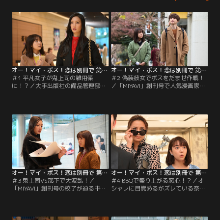
オー！マイ・ボス！恋は別冊で 第01話
オー！マイ・ボス！恋は別冊で 第02話
＃1 平凡女子が鬼上司の雑用係
＃2 偽装彼女でボスをだませ作戦！
に！？／大手出版社の備品管理部の
／「MIYAVI」創刊号で人気漫画家・
面接を受けた鈴木奈未（上白石萌
荒染右京（花江夏樹）へコラボ企画
音）。採用されたのは、ファッショ
を依頼することに。麗子（菜々緒）
ン雑誌編集部の超ストイックな編集
は、奈未（上白石萌音）に荒染との
長・宝来麗子（菜々緒）の雑用係の
交渉の席につくよう命令し…。
仕事で…。
オー！マイ・ボス！恋は別冊で 第03話
オー！マイ・ボス！恋は別冊で 第04話
＃3 鬼上司VS部下で大波乱！／
＃4 BBQで盛り上がる恋心！？／オ
「MIYAVI」創刊号の校了が迫る中、
シャレに目覚めるがズレている奈未
編集長の麗子（菜々緒）からインタ
（上白石萌音）を見かねた同僚らは
ビュー特集を別の人物に差し替える
レセプションパーティに連れて行
よう指示が出る。担当の中沢（間宮
く。そこで潤之介（玉森裕太）に会
祥太朗）は納得がいかず…。
い、奈未の気持ちは複雑になり…。