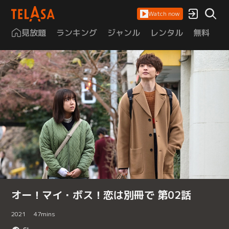
Watch now
見放題
ランキング
ジャンル
レンタル
無料
は
オー！マイ・ボス！恋は別冊で 第02話
2021
47
mins