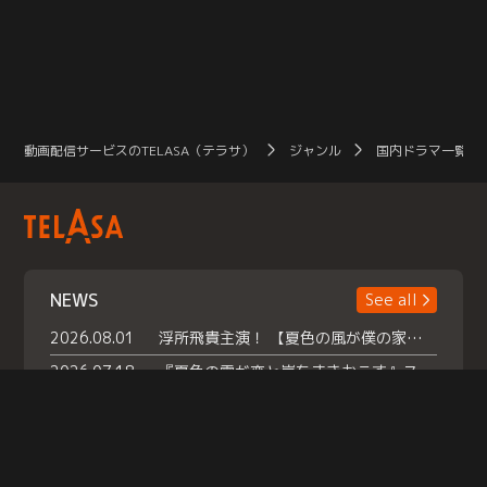
動画配信サービスのTELASA（テラサ）
ジャンル
国内ドラマ一覧（
NEWS
See all
2026.08.01
浮所飛貴主演！ 【夏色の風が僕の家にやってきた】 本日よりテラサで独占配信スタート！
2026.07.18
『夏色の雲が恋と嵐をまきおこす』スペシャルメイキング 【Part1】2026年７月18日（土）23時30分～配信スタート！話題のシーンの裏側を大公開！豪華キャスト大集合！ 『武宮家 真夏の家族会議』開催！
2026.07.15
救命医・遥（今田）の《心揺さぶる過去》や、 麻酔科医・権野（船越英一郎）の《謎多きプライベート》など… 《知られざるエピソード》を独占配信！