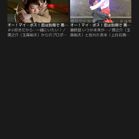
オー！マイ・ボス！恋は別冊で 第09話
オー！マイ・ボス！恋は別冊で 第10話（最終話）
＃9 好きだから…一緒にいたい！／
最終話 いつか未来が…／潤之介（玉
潤之介（玉森裕太）からのプロポー
森裕太）と別れた奈未（上白石萌
ズに、とっさに答えを出してしまっ
音）は極度の“潤之介ロス”に。そん
た奈未（上白石萌音）。翌日、
な中、次号の表紙となる予定の写真
「MIYAVI」新編集長として麻美（高
がネットに流出し、麗子（菜々緒）
橋メアリージュン）が現れ…。
に助けを求めるが…。