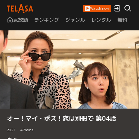
Watch now
見放題
ランキング
ジャンル
レンタル
無料
は
オー！マイ・ボス！恋は別冊で 第04話
2021
47
mins