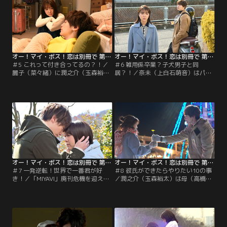
オー！マイ・ボス！恋は別冊で 第05話
オー！マイ・ボス！恋は別冊で 第06話
＃5 これって付き合ってるの？！／
＃6 雑用係卒業？子犬男子と同
麗子（菜々緒）に潤之介（玉森裕
居？！／奈未（上白石萌音）はパー
太）との関係を認めてもらうため奈
ティで理緒（倉科カナ）を見かける
未（上白石萌音）は社内報作りに立
が、潤之介（玉森裕太）との関係が
候補。さらに、対談企画のヴァイオ
気になり人影に隠れてしまう。奈未
リニストのドレスを届けること
が帰宅すると、潤之介が待ってい
に…。
て…。
オー！マイ・ボス！恋は別冊で 第07話
オー！マイ・ボス！恋は別冊で 第08話
＃7 一発逆転！世界で一番君が好
＃8 彼氏ができたらやりたい10の事
き！／「MIYAVI」廃刊危機を迎え、
／潤之介（玉森裕太）は母（高橋ひ
麗子（菜々緒）と奈未（上白石萌
とみ）から彼女を連れて実家に帰る
音）がスポンサー探しに奔走する
よう言われる。一方、編集部に奈未
中、奈未の家族が上京。そこに潤之
（上白石萌音）と麗子（菜々緒）が
介（玉森裕太）もやってきて…。
写る週刊誌のゲラが送られてき
て…。