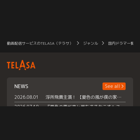
動画配信サービスのTELASA（テラサ）
ジャンル
国内ドラマ一覧（
NEWS
See all
2026.08.01
浮所飛貴主演！ 【夏色の風が僕の家にやってきた】 本日よりテラサで独占配信スタート！
2026.07.18
『夏色の雲が恋と嵐をまきおこす』スペシャルメイキング 【Part1】2026年７月18日（土）23時30分～配信スタート！話題のシーンの裏側を大公開！豪華キャスト大集合！ 『武宮家 真夏の家族会議』開催！
2026.07.15
救命医・遥（今田）の《心揺さぶる過去》や、 麻酔科医・権野（船越英一郎）の《謎多きプライベート》など… 《知られざるエピソード》を独占配信！