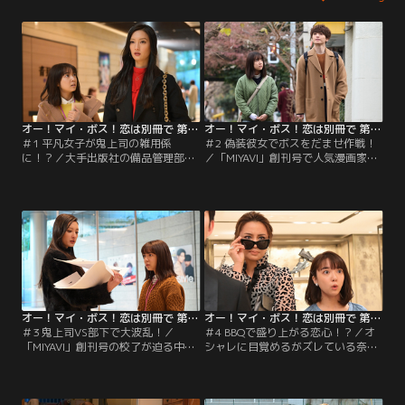
オー！マイ・ボス！恋は別冊で 第01話
オー！マイ・ボス！恋は別冊で 第02話
＃1 平凡女子が鬼上司の雑用係
＃2 偽装彼女でボスをだませ作戦！
に！？／大手出版社の備品管理部の
／「MIYAVI」創刊号で人気漫画家・
面接を受けた鈴木奈未（上白石萌
荒染右京（花江夏樹）へコラボ企画
音）。採用されたのは、ファッショ
を依頼することに。麗子（菜々緒）
ン雑誌編集部の超ストイックな編集
は、奈未（上白石萌音）に荒染との
長・宝来麗子（菜々緒）の雑用係の
交渉の席につくよう命令し…。
仕事で…。
オー！マイ・ボス！恋は別冊で 第03話
オー！マイ・ボス！恋は別冊で 第04話
＃3 鬼上司VS部下で大波乱！／
＃4 BBQで盛り上がる恋心！？／オ
「MIYAVI」創刊号の校了が迫る中、
シャレに目覚めるがズレている奈未
編集長の麗子（菜々緒）からインタ
（上白石萌音）を見かねた同僚らは
ビュー特集を別の人物に差し替える
レセプションパーティに連れて行
よう指示が出る。担当の中沢（間宮
く。そこで潤之介（玉森裕太）に会
祥太朗）は納得がいかず…。
い、奈未の気持ちは複雑になり…。