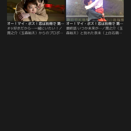
オー！マイ・ボス！恋は別冊で 第09話
オー！マイ・ボス！恋は別冊で 第10話（最終話）
＃9 好きだから…一緒にいたい！／
最終話 いつか未来が…／潤之介（玉
潤之介（玉森裕太）からのプロポー
森裕太）と別れた奈未（上白石萌
ズに、とっさに答えを出してしまっ
音）は極度の“潤之介ロス”に。そん
た奈未（上白石萌音）。翌日、
な中、次号の表紙となる予定の写真
「MIYAVI」新編集長として麻美（高
がネットに流出し、麗子（菜々緒）
橋メアリージュン）が現れ…。
に助けを求めるが…。