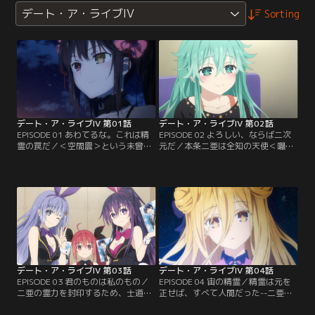
デート・ア・ライブIV
Sorting
デート・ア・ライブIV 第01話
デート・ア・ライブIV 第02話
EPISODE 01 あわてるな。これは精
EPISODE 02 よろしい、ならば二次
霊の罠だ／＜空間震＞という未曾有
元だ／本条二亜は全知の天使＜囁告
の大災害を起こすほどの力を秘めた
篇帙（ラジエル）＞を行使する精
＜精霊＞と呼ばれる少女たち。そん
霊……しかも、二次元にしか恋をし
な彼女たちの霊力を封印し、戦闘に
たことがないという--。二次元キャ
明け暮れる運命から解放し続けてき
ラに扮したり、オリジナルのゲーム
た高校生、五河士道。並行時空すら
を制作したりと、二亜向けにカスタ
も超えて、世界を大惨事から救うと
マイズされた戦略をとる士道たち＜
いう偉業を果たした士道は、夜刀神
ラタトスク＞であったが、オタク心
十香を始めとする精霊たちと賑やか
理の無理解から、二亜の不評を買っ
な日々を…。
てしまうことに…。
デート・ア・ライブIV 第03話
デート・ア・ライブIV 第04話
EPISODE 03 君のものは私のもの／
EPISODE 04 宙の精霊／精霊は元を
二亜の霊力を封印するため、士道た
正せば、すべて人間だった--二亜の
ちは同人誌即売会に参加し、二亜と
言葉が心に引っかかったまま、士道