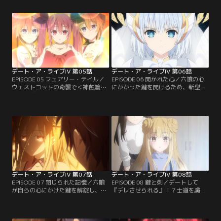
売上対決を行うことに。しかし相手
は三学期の始まりを迎えるものの、
は著名な人気漫画家。精霊たち仲間
突然の隕石落下で日常は一瞬にして
の力と知力・人脈を結集し、士道た
崩壊してしまう。その元凶は、宇宙
ちは、その高すぎる壁サークルに挑
空間を漂う新たな＜精霊＞星宮六喰
んでいく--。
だった--。
デート・ア・ライブIV 第05話
デート・ア・ライブIV 第06話
EPISODE 05 フェアリー・テイル／
EPISODE 06 開かれた心／六喰の心
ウェストコットの奇襲で＜神蝕篇帙
にかかった鍵を開けるため、新型＜
（ベルゼバブ）＞に呑み込まれた士
フラクシナス＞で宇宙に繰り出した
道たち。目が覚めると、そこは見知
士道たち。同じく六喰を狙い姿を現
らぬ場所。そして見慣れぬ鼻と尻
すDEMの精鋭たち……地上と宇宙
尾……士道は姿形を変えられ、奇妙
で、＜ラタトスク＞とDEMの戦いは
な異世界にいた--。
全面対決の様相を呈していく--。
デート・ア・ライブIV 第07話
デート・ア・ライブIV 第08話
EPISODE 07 閉じられた記憶／六喰
EPISODE 08 鍵と剣／デートして
が自らの心にかけた鍵を解錠し、身
『デレさせられる』！？士道を虜に
を挺して彼女を守り抜いた士道。そ
し、独占したい六喰と、士道を屈服
のおかげか六喰の好感度はすっかり
させ、屈辱を与えたい反転体の十
上昇。士道はそのまま一気にデート
香。他の精霊たちの誰もが士道の記