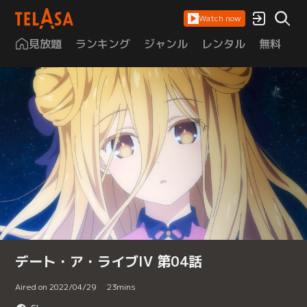
Watch now
見放題
ランキング
ジャンル
レンタル
無料
は
デート・ア・ライブIV 第04話
Aired on 2022/04/29
23
mins