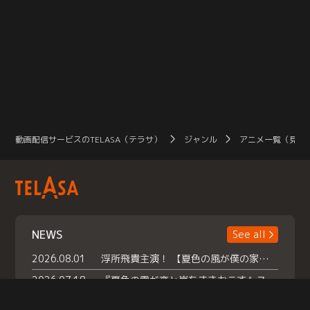
動画配信サービスのTELASA（テラサ）
ジャンル
アニメ一覧（見放
NEWS
See all
2026.08.01
浮所飛貴主演！ 【夏色の風が僕の家にやってきた】 本日よりテラサで独占配信スタート！
2026.07.18
『夏色の雲が恋と嵐をまきおこす』スペシャルメイキング 【Part1】2026年７月18日（土）23時30分～配信スタート！話題のシーンの裏側を大公開！豪華キャスト大集合！ 『武宮家 真夏の家族会議』開催！
2026.07.15
救命医・遥（今田）の《心揺さぶる過去》や、 麻酔科医・権野（船越英一郎）の《謎多きプライベート》など… 《知られざるエピソード》を独占配信！