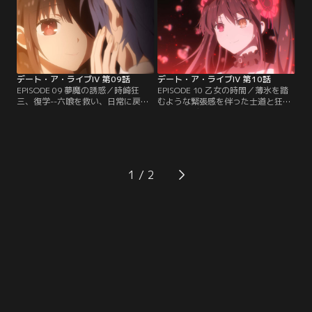
に臨むものの……六喰は、士道への
憶を失っている中、士道の唇を巡る
独占欲満々という一面を見せ……。
二人の戦いは、思わぬ方向に進み-
-。
デート・ア・ライブIV 第09話
デート・ア・ライブIV 第10話
EPISODE 09 夢魔の誘惑／時崎狂
EPISODE 10 乙女の時間／薄氷を踏
三、復学--六喰を救い、日常に戻っ
むような緊張感を伴った士道と狂三
た士道を待ち受けていたのは＜最悪
の戦い（デート）は決着することな
の精霊＞と呼ばれる少女だっ
く、二月十四日、バレンタインデー
た……。幾度となく対峙、共闘を繰
へと持ち越されることに。狂三との
り返してきた因縁の精霊。今回こそ
決戦の日が近づく中、十香たちもバ
最後の戦い（デート）となるのか-
レンタインの準備を始め……。
-。
1