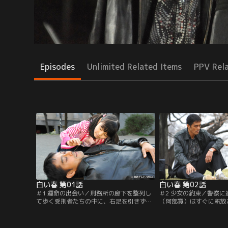
Episodes
Unlimited Related Items
PPV Rel
白い春 第01話
白い春 第02話
＃1 運命の出会い／刑務所の廊下を整列し
＃2 少女の約束／警察
て歩く受刑者たちの中に、右足を引きずる
（阿部寛）はすぐに釈放
ようにして歩く佐倉春男（阿部寛）の姿が
ン屋に向かった。ガラス
あった。刑期を終え出所した春男は9年分
黙って去っていく春男に
の賃金を手に定食屋に入ると、ビールや食
一）は家族に何かしたら