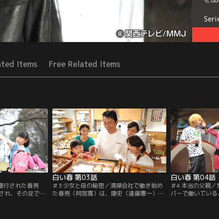
Seri
ated Items
Free Related Items
白い春 第03話
白い春 第04話
に連行された春男
＃3 少女と母の秘密／清掃会社で働き始め
＃4 本当の父親
され、その足でパ
た春男（阿部寛）は、康史（遠藤憲一）に
パーで働いている
越しに店内を覗き
真理子（紺野まひる）のお墓の場所を尋ね
がやって来る。今
、康史（遠藤憲
るが教えてもらえない。学校帰りのさち
（紺野まひる）の
許さないとお金の
（大橋のぞみ）はクラスメートの男子たち
地の場所を聞き出