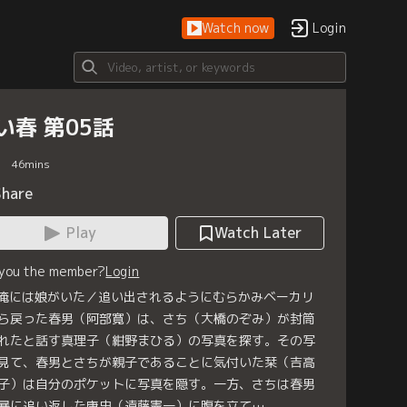
Watch now
Login
い春 第05話
46
mins
Share
Play
Watch Later
 you the member?
Login
 俺には娘がいた／追い出されるようにむらかみベーカリ
ら戻った春男（阿部寛）は、さち（大橋のぞみ）が封筒
れたと話す真理子（紺野まひる）の写真を探す。その写
見て、春男とさちが親子であることに気付いた栞（吉高
子）は自分のポケットに写真を隠す。一方、さちは春男
暴に追い返した康史（遠藤憲一）に腹を立て…。