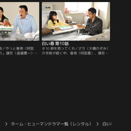
りに真理子の墓参りに出
あることに気付いた栞（吉高由里子）は自
に迷っているところをさ
分のポケットに写真を隠す。一方、さちは
美帆）に見つかってしま
春男を乱暴に追い返した康史（遠藤憲一）
に腹を立て…。
白い春 第10話
悲劇／やっと春男（阿部
＃10 娘を救ってくれ／さち（大橋のぞみ）
た。康史（遠藤憲一）に
の手術が続く中、春男（阿部寛）、康史
口を叩きながらも、実は
（遠藤憲一）、佳奈子（白石美帆）はそれ
。一方、プレハブ小屋で
ぞれの想いを胸にひたすら祈り続けてい
吉高由里子）は、春男に
た。時間が経つにつれガマンならなくなっ
と巻き込んでしまった罪
た春男は、仕事を抜け出し真理子（紺野ま
だった。仕事を終えた春
ひる）の写真に向かってさちを助けてくれ
た。喜んで駆けつけた栞
と頭を下げる。春男は康史に手術費用を無
理させたことを詫びるが…。
）
ホーム・ヒューマンドラマ一覧（レンタル）
白い春
白い