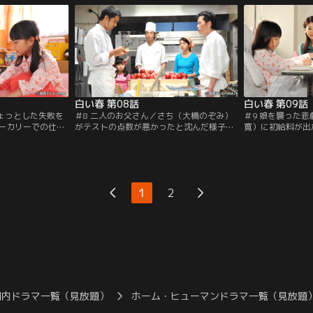
る。ある日、公園
から亡き母親の写真を取り返そうとする
の描いた地図を頼
のぞみ）の前を春
が、写真が風に飛ばされて木にひっかかっ
かける。しかし道
は親しげに話しか
てしまう。泣きながら帰るさちを見つけた
ちと佳奈子（白石
春男が写真を取ってあげると…。
う。
白い春 第08話
白い春 第09話
ちょっとした失敗を
＃8 二人のお父さん／さち（大橋のぞみ）
＃9 娘を襲った
ーカリーでの仕事
がテストの点数が悪かったと沈んだ様子で
寛）に初給料が出
部寛）。さち（大
帰ってきた。理由を聞いた春男（阿部寛）
は少ないと憎まれ
である2階に呼ん
は、康史（遠藤憲一）に勉強を教えてやれ
かなり嬉しい様子
（遠藤憲一）の言
と訴える。春男に言われたことを悔しく思
目を覚ました栞（
のデザートに出た
いながらも、康史はさちを優しく励まして
助けられた嬉しさ
などすっかり上機
勉強を教えることを約束をする。ところ
悪感で複雑な思い
1
2
は、仕事で疲れて
が、さちは康史に内緒にしていた点数を春
男は栞を呼び出し
そうな春男を…。
男が告げ口したと怒り…。
だが…。
国内ドラマ一覧（見放題）
ホーム・ヒューマンドラマ一覧（見放題