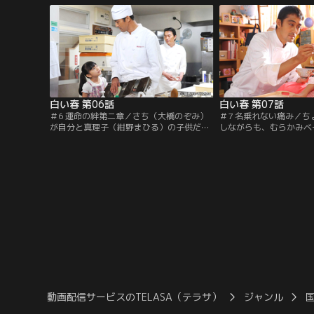
事を大量に注文する。しかし、トイレに行
入った封筒を渡そうとす
っている隙に賃金を全て盗まれていた。一
で遊んでいたさち（大橋
文無しになり店を飛び出した春男は…。
男が通りかかった。さち
け後を追いかける。
白い春 第06話
白い春 第07話
＃6 運命の絆第二章／さち（大橋のぞみ）
＃7 名乗れない痛み／
が自分と真理子（紺野まひる）の子供だと
しながらも、むらかみベ
わかり、春男（阿部寛）の中で何かが変化
をこなしていく春男（阿
しだした。ためらいながらもハローワーク
橋のぞみ）は春男を自宅
に通い、真剣に職を探すが難航する。春男
ではいけないという康史
にもう会わないと約束したさちは明るさを
いつけを守りつつ、夕食
取り戻していた。安心する康史（遠藤憲
イチゴを差し入れに行く
一）だが、佳奈子（白石美帆）はさちの絵
嫌だ。栞（吉高由里子）
に春男が描かれていることに戸惑いを感じ
帰ってきてもどこか幸せ
る。
動画配信サービスのTELASA（テラサ）
ジャンル