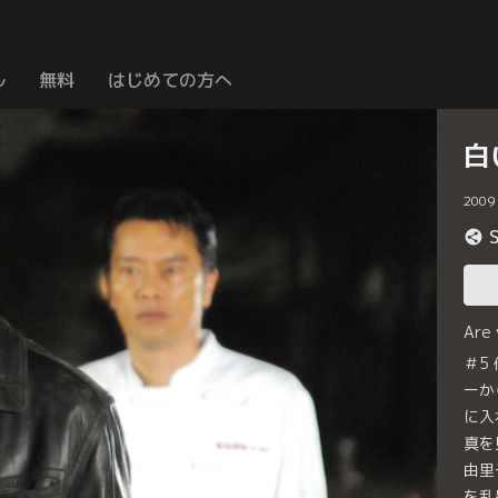
ル
無料
はじめての方へ
白
2009
Are
＃5
ーか
に入
真を
由里
を乱