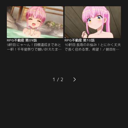
RPG不動産の四人で向かうと、そこ
り……。四人は店先で気になった服
はドアばかりの家だった！？ドアを
を試着するけれど、値段の高さにび
開けても目の前には新たなドア、ド
っくり！琴音の部屋の家賃10ヶ月分
ア、ドア……。なんでも大家さんも
の服を着られるのは、一体どういう
知らないうちに、前の住人に改築さ
人なんだろう？そんなことを考えな
れてしまったらしい。四人が部屋に
がら仕事をしていると…。
入ると…。
RPG不動産 第09話
RPG不動産 第10話
9軒目 にゃ～ん！目標達成まであと
10軒目 長寿のお悩み！とにかく丈夫
一軒！千年星祭りで願い叶えたま
で長く住める家、希望！／朝目を覚
え！／今月の目標契約数まであと一
ますと、ファーがいなくなっていた-
件！！意気込む四人のもとに、物件
-。琴音が落ち込む様子を見て、ルフ
を見に来て欲しいという電話が届い
リアとラキラは思わず心配する。ド
た。張り切って向かった場所は森の
ラゴンが現れた夜、クレーターの隣
中の旅館で、入り口には「どうぞ温
にファーがいたこと。ファーはそれ
泉に浸かってからお進み下さい」と
を覚えていないこと。すべてを二人
1
の立札が……。四人はまさかの露天
に話し、新たな部屋を探しにお客さ
風呂に大はしゃぎ！！しかし…。
んが来たものの、琴音はまだ思いつ
めた表情のままで……。