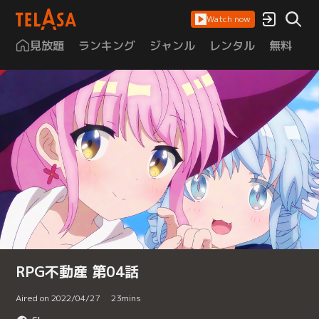
Watch now
見放題
ランキング
ジャンル
レンタル
無料
は
RPG不動産 第04話
Aired on 2022/04/27
23
mins