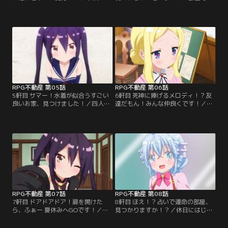
って以来初めてドラゴンが出現し、
す！／RPG不動産を訪ねてきた少
世間もその動向にざわつくなか、琴
女・トトの希望は、ペットと同居で
音は物件が入居希望者の条件とマッ
きる物件。猫か犬か……わくわくし
チしないことに頭を悩ませていた。
ていた琴音の前に姿を現したのは、
一方その頃、RPG不動産にはアパー
なんとペガサスだった！ずっと一緒
トに幽霊が出たと入居者からの電話
に暮らしてきたペットと、王都にや
が来ていて……。急いで物件へと向
ってきても離れたくない！そんなト
かった琴音たちが目にしたもの
トの希望を叶える物件を、琴音は紹
は……！
介することができるのか！？
RPG不動産 第05話
RPG不動産 第06話
5軒目 サマー！水着が似合うすごい
6軒目 死神に捧げるメロディ！？友
良いお家、見つけました！／四人で
達だもん！みんな仲良くです！／急
暮らせる物件を紹介され、琴音たち
遽セーラから助けを頼まれて、ダリ
は海にやってきた！水着に着替えて
城を訪れたRPG不動産の四人。なん
海辺を散策するも、何故かその物件
でも、ドラゴンの被害に遭って避難
がなかなか見つからない。せめて気
してきた人たちがお城に入りきら
分だけでもと海水浴を楽しんでいる
ず、物件を融通してほしいらしい。
と、ファーが誰かの叫びを耳にす
ドラゴンの正体はファーなのでは？
る。声の聞こえた方へ向かうと、そ
疑念が晴らせずにいると、避難所の
こではカニが岩に挟まれていた！カ
なかで魔法使いと亜人が喧嘩を始め
ニを救助した琴音たちは…。
てしまう…。
RPG不動産 第07話
RPG不動産 第08話
7軒目 ドアドアドア！扉を開けた
8軒目 ほえ！？占いで運命の部屋、
ら、ふぁー 夏休みへGOです！／お
見つかりますか！？／休日にはじめ
客さんにとある物件を紹介して、怒
て四人でお買い物！！スコーンを食
られてしまった琴音。その物件に
べたり、お店の備品を購入した