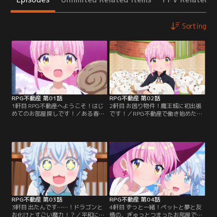
Sorting
RPG不動産 第01話
RPG不動産 第02話
1軒目 RPG不動産へようこそ！はじ
2軒目 お困り物件！魔王城に初出張
めてのお部屋探しです！／ある春の
です！／RPG不動産で働き始めた琴
日、就職のために王都ダリに上京し
音は、ルフリアとファーに連れられ
た風色琴音は、都会の街並みに感動
て出張へ行くことに！お仕事の依頼
しながら、地図を片手に「RPG不動
人は、ルフリアが憧れる神官で、上
産」へと辿り着く。外にまで響いて
司でもあるサトナ様。かつて魔王が
くる不動産屋さんとは思えない物音
住んでいたお城をテーマパーク化し
に心細くなる琴音。意を決して扉を
たものの、その近郊の街に空き部屋
開けた先に待っていたのは、RPG不
があるのだという。琴音たちは入居
動産社員のファー、ルフリア、ラキ
者を集めることができるの
ラだった…。
か……！？
RPG不動産 第03話
RPG不動産 第04話
3軒目 出たんです……！ドラゴンと
4軒目 ずっと一緒！ペットと夢と友
お化けとすごい魔力！？／平和にな
情の、ぎゅっとつまったお部屋で