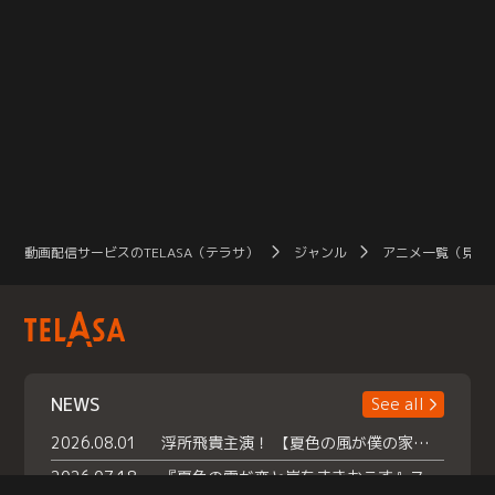
動画配信サービスのTELASA（テラサ）
ジャンル
アニメ一覧（見放
NEWS
See all
2026.08.01
浮所飛貴主演！ 【夏色の風が僕の家にやってきた】 本日よりテラサで独占配信スタート！
2026.07.18
『夏色の雲が恋と嵐をまきおこす』スペシャルメイキング 【Part1】2026年７月18日（土）23時30分～配信スタート！話題のシーンの裏側を大公開！豪華キャスト大集合！ 『武宮家 真夏の家族会議』開催！