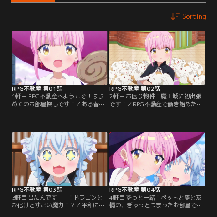
Sorting
RPG不動産 第01話
RPG不動産 第02話
1軒目 RPG不動産へようこそ！はじ
2軒目 お困り物件！魔王城に初出張
めてのお部屋探しです！／ある春の
です！／RPG不動産で働き始めた琴
日、就職のために王都ダリに上京し
音は、ルフリアとファーに連れられ
た風色琴音は、都会の街並みに感動
て出張へ行くことに！お仕事の依頼
しながら、地図を片手に「RPG不動
人は、ルフリアが憧れる神官で、上
産」へと辿り着く。外にまで響いて
司でもあるサトナ様。かつて魔王が
くる不動産屋さんとは思えない物音
住んでいたお城をテーマパーク化し
に心細くなる琴音。意を決して扉を
たものの、その近郊の街に空き部屋
開けた先に待っていたのは、RPG不
があるのだという。琴音たちは入居
動産社員のファー、ルフリア、ラキ
者を集めることができるの
ラだった…。
か……！？
RPG不動産 第03話
RPG不動産 第04話
3軒目 出たんです……！ドラゴンと
4軒目 ずっと一緒！ペットと夢と友
お化けとすごい魔力！？／平和にな
情の、ぎゅっとつまったお部屋で
って以来初めてドラゴンが出現し、
す！／RPG不動産を訪ねてきた少