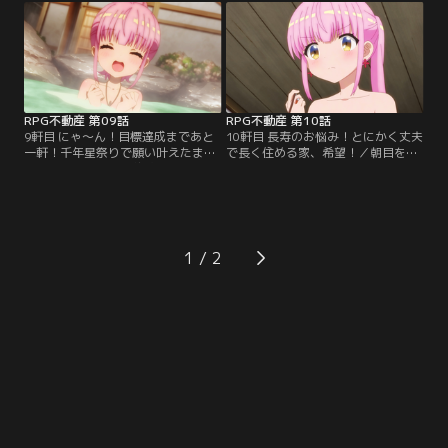
はドアばかりの家だった！？ドアを
を試着するけれど、値段の高さにび
開けても目の前には新たなドア、ド
っくり！琴音の部屋の家賃10ヶ月分
ア、ドア……。なんでも大家さんも
の服を着られるのは、一体どういう
知らないうちに、前の住人に改築さ
人なんだろう？そんなことを考えな
れてしまったらしい。四人が部屋に
がら仕事をしていると…。
入ると…。
RPG不動産 第09話
RPG不動産 第10話
9軒目 にゃ～ん！目標達成まであと
10軒目 長寿のお悩み！とにかく丈夫
一軒！千年星祭りで願い叶えたま
で長く住める家、希望！／朝目を覚
え！／今月の目標契約数まであと一
ますと、ファーがいなくなっていた-
件！！意気込む四人のもとに、物件
-。琴音が落ち込む様子を見て、ルフ
を見に来て欲しいという電話が届い
リアとラキラは思わず心配する。ド
た。張り切って向かった場所は森の
ラゴンが現れた夜、クレーターの隣
中の旅館で、入り口には「どうぞ温
にファーがいたこと。ファーはそれ
泉に浸かってからお進み下さい」と
を覚えていないこと。すべてを二人
1
の立札が……。四人はまさかの露天
に話し、新たな部屋を探しにお客さ
風呂に大はしゃぎ！！しかし…。
んが来たものの、琴音はまだ思いつ
めた表情のままで……。