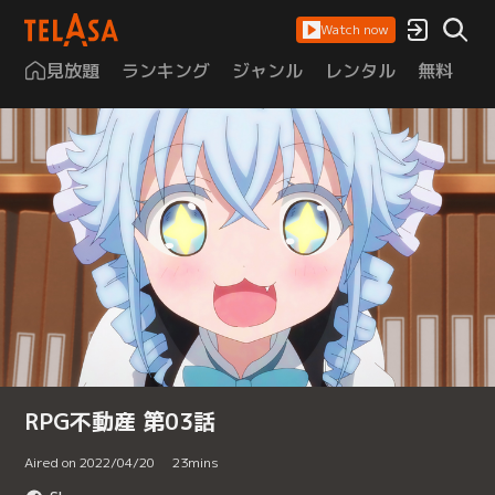
Watch now
見放題
ランキング
ジャンル
レンタル
無料
は
RPG不動産 第03話
Aired on 2022/04/20
23
mins