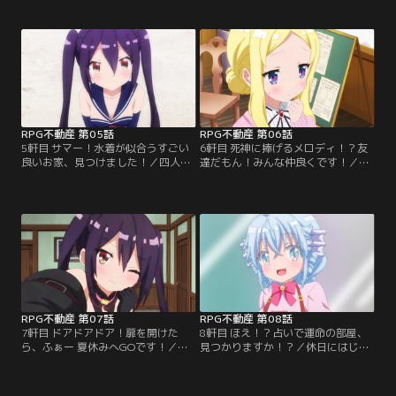
世間もその動向にざわつくなか、琴
女・トトの希望は、ペットと同居で
音は物件が入居希望者の条件とマッ
きる物件。猫か犬か……わくわくし
チしないことに頭を悩ませていた。
ていた琴音の前に姿を現したのは、
一方その頃、RPG不動産にはアパー
なんとペガサスだった！ずっと一緒
トに幽霊が出たと入居者からの電話
に暮らしてきたペットと、王都にや
が来ていて……。急いで物件へと向
ってきても離れたくない！そんなト
かった琴音たちが目にしたもの
トの希望を叶える物件を、琴音は紹
は……！
介することができるのか！？
RPG不動産 第05話
RPG不動産 第06話
5軒目 サマー！水着が似合うすごい
6軒目 死神に捧げるメロディ！？友
良いお家、見つけました！／四人で
達だもん！みんな仲良くです！／急
暮らせる物件を紹介され、琴音たち
遽セーラから助けを頼まれて、ダリ
は海にやってきた！水着に着替えて
城を訪れたRPG不動産の四人。なん
海辺を散策するも、何故かその物件
でも、ドラゴンの被害に遭って避難
がなかなか見つからない。せめて気
してきた人たちがお城に入りきら
分だけでもと海水浴を楽しんでいる
ず、物件を融通してほしいらしい。
と、ファーが誰かの叫びを耳にす
ドラゴンの正体はファーなのでは？
る。声の聞こえた方へ向かうと、そ
疑念が晴らせずにいると、避難所の
こではカニが岩に挟まれていた！カ
なかで魔法使いと亜人が喧嘩を始め
ニを救助した琴音たちは…。
てしまう…。
RPG不動産 第07話
RPG不動産 第08話
7軒目 ドアドアドア！扉を開けた
8軒目 ほえ！？占いで運命の部屋、
ら、ふぁー 夏休みへGOです！／お
見つかりますか！？／休日にはじめ
客さんにとある物件を紹介して、怒
て四人でお買い物！！スコーンを食
られてしまった琴音。その物件に
べたり、お店の備品を購入した
RPG不動産の四人で向かうと、そこ
り……。四人は店先で気になった服