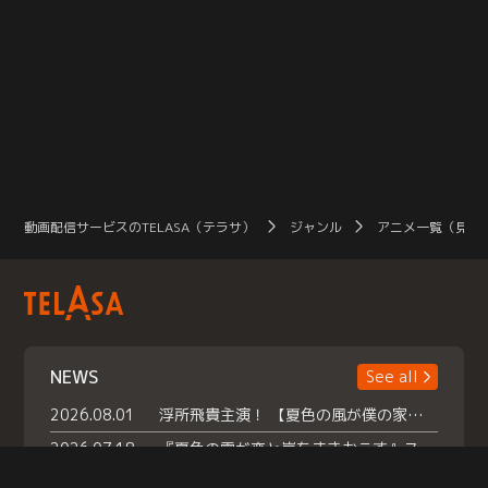
動画配信サービスのTELASA（テラサ）
ジャンル
アニメ一覧（見放
NEWS
See all
2026.08.01
浮所飛貴主演！ 【夏色の風が僕の家にやってきた】 本日よりテラサで独占配信スタート！
2026.07.18
『夏色の雲が恋と嵐をまきおこす』スペシャルメイキング 【Part1】2026年７月18日（土）23時30分～配信スタート！話題のシーンの裏側を大公開！豪華キャスト大集合！ 『武宮家 真夏の家族会議』開催！
2026.07.15
救命医・遥（今田）の《心揺さぶる過去》や、 麻酔科医・権野（船越英一郎）の《謎多きプライベート》など… 《知られざるエピソード》を独占配信！