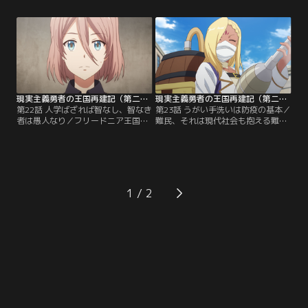
き、ついに反旗を翻すに至る。その
想定していなかった結果。これを受
とき、ソーマの前にユリウスの妹ロ
けてグラン・ケイオス帝国の女皇マ
ロアが現れた。【提供：バンダイチ
リア・ユーフォリアとソーマの会談
ャンネル】
が開かれることに……。【提供：バ
ンダイチャンネル】
現実主義勇者の王国再建記（第二部） 第22話
現実主義勇者の王国再建記（第二部） 第23話
第22話 人学ばざれば智なし、智なき
第23話 うがい手洗いは防疫の基本／
者は愚人なり／フリードニア王国に
難民、それは現代社会も抱える難問
ジンジャー・カミュという奇妙な奴
のひとつである。そして、フリード
隷商がいた。彼は奴隷に清潔な衣服
ニア王国もまた例外ではなかった。
とじゅうぶんな食事を与え、さらに
王都の壁の外には魔物の侵入によっ
は教育まで施してやった。それがゆ
て国を追われた難民たちが集まり、
くゆくは王国を揺るがすことになる
キャンプを築いていたのである。
とも知らずに……。【提供：バンダ
【提供：バンダイチャンネル】
1
イチャンネル】