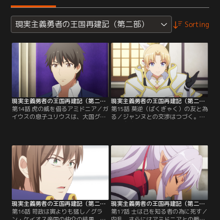
現実主義勇者の王国再建記（第二部）
Sorting
現実主義勇者の王国再建記（第二部） 第14話
現実主義勇者の王国再建記（第二部） 第15話
第14話 虎の威を借るアミドニア／ガ
第15話 莫逆（ばくぎゃく）の友と為
イウスの息子ユリウスは、大国グラ
る／ジャンヌとの交渉はつづく。も
ン・ケイオス帝国の威を背景にかつ
はや交渉はユリウスのものではな
ての自領ヴァンをソーマの手から取
く、グラン・ケイオス帝国とエルフ
り戻そうとする。その交渉の全権を
リーデン王国のものだった。そし
与えられたのは、女皇マリアの妹ジ
て、ジャンヌはソーマの中に、新し
ャンヌ・ユーフォリアであった。
い未来を、新しい世界の姿を見る。
【提供：バンダイチャンネル】
【提供：バンダイチャンネル】
現実主義勇者の王国再建記（第二部） 第16話
現実主義勇者の王国再建記（第二部） 第17話
第16話 苛政は寅よりも猛し／グラ
第17話 士は己を知る者の為に死す／
ン・ケイオス帝国の仲介の結果、ヴ
内乱、さらにはアミドニアとの戦い