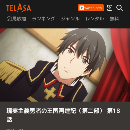
Watch now
見放題
ランキング
ジャンル
レンタル
無料
は
現実主義勇者の王国再建記（第二部） 第18
話