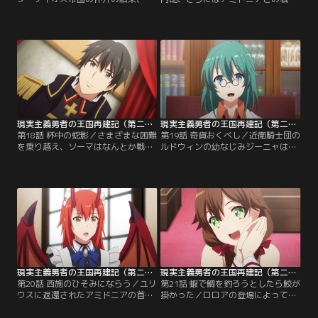
ァンはユリウスの元に返還されるこ
に勝利したソーマ。だが、それはゲ
とになる。高額な賠償金を引き換え
オルグという男の献身の上に成り立
にして。ソーマは未だ多くの問題が
ったものであった。しかし、法は
残るエルフリーデン王国へと帰還し
法。ソーマは彼に対し厳しい裁きを
ていく……。【提供：バンダイチャ
くださねばならなかった。【提供：
ンネル】
バンダイチャンネル】
現実主義勇者の王国再建記（第二部） 第18話
現実主義勇者の王国再建記（第二部） 第19話
第18話 杯中の蛇影／さまざまな困難
第19話 奇貨おくべし／近衛騎士団の
を乗り越え、ソーマはなんとか戦乱
ルドウィンの幼なじみジーニャは稀
の後処理を終える。だが、彼には言
代のマッドサイエンティストであっ
い知れぬ疲労が忍び寄っていた。人
た。その発明は、科学技術が発達し
の上に立たねばならない者のみが背
た世界からやってきたソーマでさ
負う苦悩と重圧。それは彼ひとりで
え、驚き感嘆……そしてあきれ果て
抱えきれるものではなく……。【提
るようなものだった。【提供：バン
供：バンダイチャンネル】
ダイチャンネル】
現実主義勇者の王国再建記（第二部） 第20話
現実主義勇者の王国再建記（第二部） 第21話
第20話 西施のひそみにならう／ユリ
第21話 蝦で鯛を釣ろうとしたら鮫が
ウスに返還されたアミドニアの首都
掛かった／ロロアの登場によってア
ヴァンでは、再び圧政が敷かれてい
ミドニアとエルフリーデン王国の状
た。民衆の不満は日に日に増してい
況はさらに複雑になる。ソーマすら