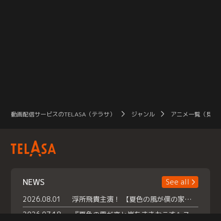
動画配信サービスのTELASA（テラサ）
ジャンル
アニメ一覧（見放
NEWS
See all
2026.08.01
浮所飛貴主演！ 【夏色の風が僕の家にやってきた】 本日よりテラサで独占配信スタート！
2026.07.18
『夏色の雲が恋と嵐をまきおこす』スペシャルメイキング 【Part1】2026年７月18日（土）23時30分～配信スタート！話題のシーンの裏側を大公開！豪華キャスト大集合！ 『武宮家 真夏の家族会議』開催！