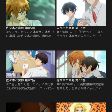
佐々木と宮野 第05話
佐々木と宮野 第06話
＃5 いっこずつ。／体育祭の休憩中
＃6 気持ち。／「好きって……なん
に遭遇した佐々木と宮野。春休み前
だろう」体育祭で佐々木に告白され
の一件以来、佐々木にどう接してい
て、返事を必ず考えると伝えたとき
いかもやもやしていた宮野は、普通
から、宮野はずっと考えている。そ
に話ができていることに安心する。
んなとき、佐々木の誕生日が近いこ
そんな宮野に、佐々木が……。
とに気づいて……。
佐々木と宮野 第07話
佐々木と宮野 第08話
＃7 困らせたくねーのに。／文化祭
＃8 気づいた。／高校最後の文化祭
で行われる女装大会に、クラス代表
を楽しもうとする半澤に手伝っても
として出場することになった宮野。
らい、女装大会用の衣装の準備を進
そんな折、佐々木と一緒に帰る途中
める宮野。放課後の教室で衣装を試
で、宮野は中学時代の同級生と偶然
着しながら、宮野は思わず半澤にあ
再会する。実は彼女は……。
ることをたずねて……。