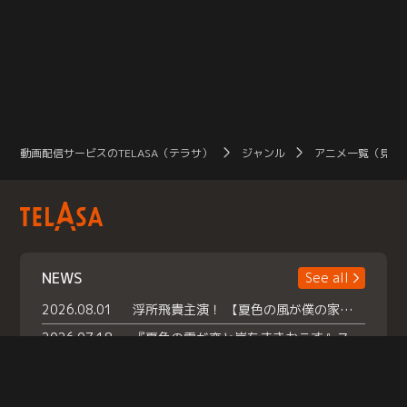
動画配信サービスのTELASA（テラサ）
ジャンル
アニメ一覧（見放
NEWS
See all
2026.08.01
浮所飛貴主演！ 【夏色の風が僕の家にやってきた】 本日よりテラサで独占配信スタート！
2026.07.18
『夏色の雲が恋と嵐をまきおこす』スペシャルメイキング 【Part1】2026年７月18日（土）23時30分～配信スタート！話題のシーンの裏側を大公開！豪華キャスト大集合！ 『武宮家 真夏の家族会議』開催！
2026.07.15
救命医・遥（今田）の《心揺さぶる過去》や、 麻酔科医・権野（船越英一郎）の《謎多きプライベート》など… 《知られざるエピソード》を独占配信！