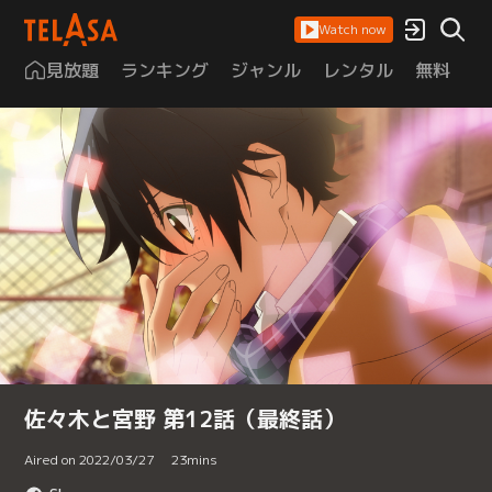
Watch now
見放題
ランキング
ジャンル
レンタル
無料
は
佐々木と宮野 第12話（最終話）
Aired on 2022/03/27
23
mins