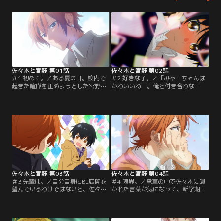
佐々木と宮野 第01話
佐々木と宮野 第02話
＃1 初めて。／ある夏の日。校内で
＃2 好きな子。／「みゃーちゃんは
起きた喧嘩を止めようとした宮野。
かわいいねー。俺と付き合わな
代わりに立ち向かってくれたのは、
い？」と冗談めいた言葉を交わして
ちょっと不良の先輩・佐々木だっ
以来、佐々木はたびたび宮野のクラ
た。それ以来、宮野はなぜか佐々木
スに遊びに来る。しかも、宮野が好
に気に入られてしまい……。
きなBL漫画も読むようになっ
て……。
佐々木と宮野 第03話
佐々木と宮野 第04話
＃3 先輩は。／自分自身にBL展開を
＃4 限界。／電車の中で佐々木に囁
望んでいるわけではないと、佐々木
かれた言葉が気になって、新学期を
の冗談に大慌ての宮野。ある日、
迎えても、宮野はどんな顔をして
佐々木が同級生から「お前、BLなん
佐々木と会えばいいのかわからな
て読んでんの？」と言われているの
い。混乱した宮野は、思わずBL漫画
を聞いてしまい……。
を手に取って……。