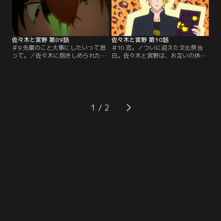
佐々木と宮野 第09話
佐々木と宮野 第10話
＃9 先輩のこと大事にしたいって思
＃10 恋。／ついに迎えた文化祭当
って。／佐々木に抱きしめられたと
日。佐々木と宮野は、お互いの休憩
き、佐々木を抱きしめたいと思った
時間に一緒に出店を回って、文化祭
自分に驚く宮野。思い出してはドキ
を満喫する。そして、女装大会本
ドキし、女装大会に出て欲しくない
番。衣装を着てステージに立つ宮野
と言った佐々木にどう答えるか悩む
の笑顔に、佐々木は……。
宮野は……。
1