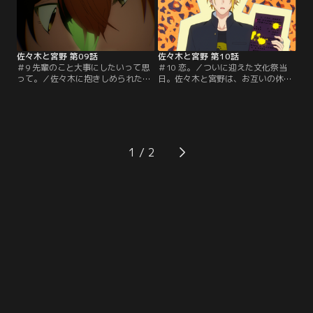
佐々木と宮野 第09話
佐々木と宮野 第10話
＃9 先輩のこと大事にしたいって思
＃10 恋。／ついに迎えた文化祭当
って。／佐々木に抱きしめられたと
日。佐々木と宮野は、お互いの休憩
き、佐々木を抱きしめたいと思った
時間に一緒に出店を回って、文化祭
自分に驚く宮野。思い出してはドキ
を満喫する。そして、女装大会本
ドキし、女装大会に出て欲しくない
番。衣装を着てステージに立つ宮野
と言った佐々木にどう答えるか悩む
の笑顔に、佐々木は……。
宮野は……。
1