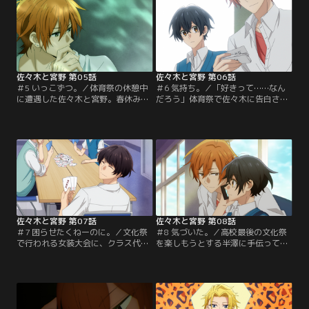
佐々木と宮野 第05話
佐々木と宮野 第06話
＃5 いっこずつ。／体育祭の休憩中
＃6 気持ち。／「好きって……なん
に遭遇した佐々木と宮野。春休み前
だろう」体育祭で佐々木に告白され
の一件以来、佐々木にどう接してい
て、返事を必ず考えると伝えたとき
いかもやもやしていた宮野は、普通
から、宮野はずっと考えている。そ
に話ができていることに安心する。
んなとき、佐々木の誕生日が近いこ
そんな宮野に、佐々木が……。
とに気づいて……。
佐々木と宮野 第07話
佐々木と宮野 第08話
＃7 困らせたくねーのに。／文化祭
＃8 気づいた。／高校最後の文化祭
で行われる女装大会に、クラス代表
を楽しもうとする半澤に手伝っても
として出場することになった宮野。
らい、女装大会用の衣装の準備を進
そんな折、佐々木と一緒に帰る途中
める宮野。放課後の教室で衣装を試
で、宮野は中学時代の同級生と偶然
着しながら、宮野は思わず半澤にあ
再会する。実は彼女は……。
ることをたずねて……。