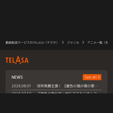
動画配信サービスのTELASA（テラサ）
ジャンル
アニメ一覧（見放
NEWS
See all
2026.08.01
浮所飛貴主演！ 【夏色の風が僕の家にやってきた】 本日よりテラサで独占配信スタート！
2026.07.18
『夏色の雲が恋と嵐をまきおこす』スペシャルメイキング 【Part1】2026年７月18日（土）23時30分～配信スタート！話題のシーンの裏側を大公開！豪華キャスト大集合！ 『武宮家 真夏の家族会議』開催！
2026.07.15
救命医・遥（今田）の《心揺さぶる過去》や、 麻酔科医・権野（船越英一郎）の《謎多きプライベート》など… 《知られざるエピソード》を独占配信！