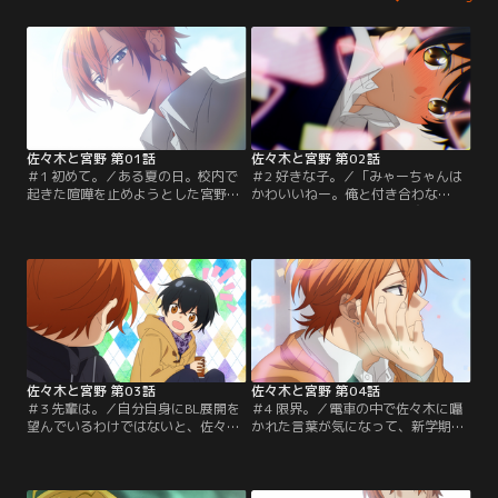
佐々木と宮野 第01話
佐々木と宮野 第02話
＃1 初めて。／ある夏の日。校内で
＃2 好きな子。／「みゃーちゃんは
起きた喧嘩を止めようとした宮野。
かわいいねー。俺と付き合わな
代わりに立ち向かってくれたのは、
い？」と冗談めいた言葉を交わして
ちょっと不良の先輩・佐々木だっ
以来、佐々木はたびたび宮野のクラ
た。それ以来、宮野はなぜか佐々木
スに遊びに来る。しかも、宮野が好
に気に入られてしまい……。
きなBL漫画も読むようになっ
て……。
佐々木と宮野 第03話
佐々木と宮野 第04話
＃3 先輩は。／自分自身にBL展開を
＃4 限界。／電車の中で佐々木に囁
望んでいるわけではないと、佐々木
かれた言葉が気になって、新学期を
の冗談に大慌ての宮野。ある日、
迎えても、宮野はどんな顔をして
佐々木が同級生から「お前、BLなん
佐々木と会えばいいのかわからな
て読んでんの？」と言われているの
い。混乱した宮野は、思わずBL漫画
を聞いてしまい……。
を手に取って……。