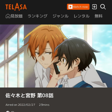
Watch now
見放題
ランキング
ジャンル
レンタル
無料
は
佐々木と宮野 第08話
Aired on 2022/02/27
23
mins