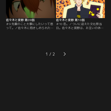
佐々木と宮野 第09話
佐々木と宮野 第10話
＃9 先輩のこと大事にしたいって思
＃10 恋。／ついに迎えた文化祭当
って。／佐々木に抱きしめられたと
日。佐々木と宮野は、お互いの休憩
き、佐々木を抱きしめたいと思った
時間に一緒に出店を回って、文化祭
自分に驚く宮野。思い出してはドキ
を満喫する。そして、女装大会本
ドキし、女装大会に出て欲しくない
番。衣装を着てステージに立つ宮野
と言った佐々木にどう答えるか悩む
の笑顔に、佐々木は……。
宮野は……。
1