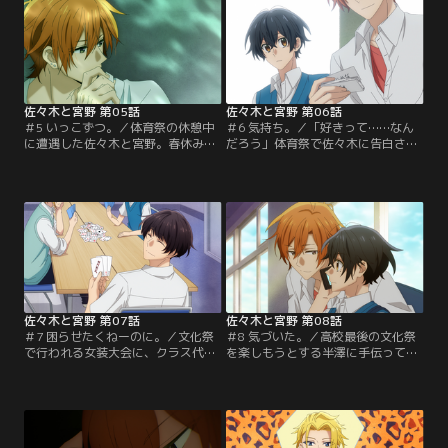
佐々木と宮野 第05話
佐々木と宮野 第06話
＃5 いっこずつ。／体育祭の休憩中
＃6 気持ち。／「好きって……なん
に遭遇した佐々木と宮野。春休み前
だろう」体育祭で佐々木に告白され
の一件以来、佐々木にどう接してい
て、返事を必ず考えると伝えたとき
いかもやもやしていた宮野は、普通
から、宮野はずっと考えている。そ
に話ができていることに安心する。
んなとき、佐々木の誕生日が近いこ
そんな宮野に、佐々木が……。
とに気づいて……。
佐々木と宮野 第07話
佐々木と宮野 第08話
＃7 困らせたくねーのに。／文化祭
＃8 気づいた。／高校最後の文化祭
で行われる女装大会に、クラス代表
を楽しもうとする半澤に手伝っても
として出場することになった宮野。
らい、女装大会用の衣装の準備を進
そんな折、佐々木と一緒に帰る途中
める宮野。放課後の教室で衣装を試
で、宮野は中学時代の同級生と偶然
着しながら、宮野は思わず半澤にあ
再会する。実は彼女は……。
ることをたずねて……。