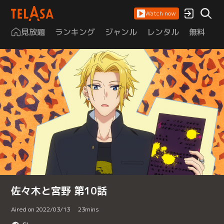
Watch now
見放題
ランキング
ジャンル
レンタル
無料
は
佐々木と宮野 第10話
Aired on 2022/03/13
23
mins