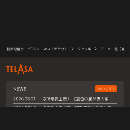
動画配信サービスのTELASA（テラサ）
ジャンル
アニメ一覧（見放
NEWS
See all
2026.08.01
浮所飛貴主演！ 【夏色の風が僕の家にやってきた】 本日よりテラサで独占配信スタート！
2026.07.18
『夏色の雲が恋と嵐をまきおこす』スペシャルメイキング 【Part1】2026年７月18日（土）23時30分～配信スタート！話題のシーンの裏側を大公開！豪華キャスト大集合！ 『武宮家 真夏の家族会議』開催！
2026.07.15
救命医・遥（今田）の《心揺さぶる過去》や、 麻酔科医・権野（船越英一郎）の《謎多きプライベート》など… 《知られざるエピソード》を独占配信！