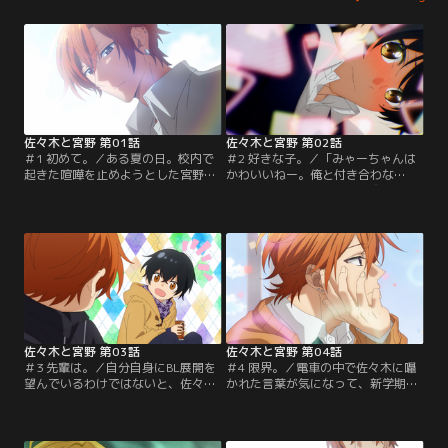
佐々木と宮野 第01話
佐々木と宮野 第02話
＃1 初めて。／ある夏の日。校内で
＃2 好きな子。／「みゃーちゃんは
起きた喧嘩を止めようとした宮野。
かわいいねー。俺と付き合わな
代わりに立ち向かってくれたのは、
い？」と冗談めいた言葉を交わして
ちょっと不良の先輩・佐々木だっ
以来、佐々木はたびたび宮野のクラ
た。それ以来、宮野はなぜか佐々木
スに遊びに来る。しかも、宮野が好
に気に入られてしまい……。
きなBL漫画も読むようになっ
て……。
佐々木と宮野 第03話
佐々木と宮野 第04話
＃3 先輩は。／自分自身にBL展開を
＃4 限界。／電車の中で佐々木に囁
望んでいるわけではないと、佐々木
かれた言葉が気になって、新学期を
の冗談に大慌ての宮野。ある日、
迎えても、宮野はどんな顔をして
佐々木が同級生から「お前、BLなん
佐々木と会えばいいのかわからな
て読んでんの？」と言われているの
い。混乱した宮野は、思わずBL漫画
を聞いてしまい……。
を手に取って……。