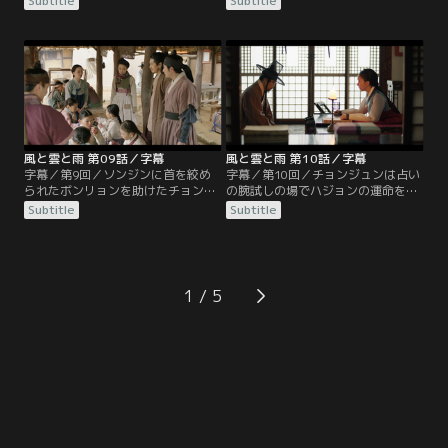
Subtitle
Subtitle
でいたことを密かに感謝するのだっ
で占いを続けるが、以前に占った学
た。そんな中、朝廷での権力を握る
士のソンジンについてパルヨンから
趙大妃も時期国王選びに介入し、
悪い噂を聞いていた。妹を遊郭で働
イ・ハジョンを哲宗に紹介する。一
かせて遊び呆けるソンジンはまたも
方、ボンリョンはジャヨンを捜すた
科挙に落ち、やけを起こしてチョン
めに遊郭に潜入することを計画し、
ジュンを訪ねてくる。そんな彼にチ
そのためにジャグンの愛妾ナハプに
ョンジュンは今後20年間凶運が続く
接近するが…。
と宣言し…。
風と雲と雨 第09話／字幕
風と雲と雨 第10話／字幕
字幕／第9回／ソンジンに首を絞め
字幕／第10回／チョンジュンは占い
られたボンリョンを助けたチョンジ
の腕試しの場でハジョンの運命を占
ュン。2人は過去のわだかまりを解
い、一番を勝ち取る。ハジョンは賞
Subtitle
Subtitle
き、少し歩みよる。そんな中、子供
金を与えようとするが、チョンジュ
たちを預かる施設がジャグンによっ
ンが望むのは王様との約束だけだっ
て撤去の危機に。助けを求めるジャ
た。後日、興宣君よりチョンジュン
ヨンの話を聞いたチョンジュンは、
に書状が与えられる。ところがキム
王族へ手紙を出して撤去中止を訴え
一族は国王の意向を無視し、施設は
1
るが…。そんな折、興宣君が現れ、
結局取り壊されることに。現場に駆
王への取り次ぎをする見返りにある
けつけたチョンジュンを襲ったのは
ことを提案する。
因縁の相手だった。