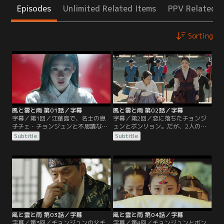
Episodes
Unlimited Related Items
PPV Related I
Sorting
風と雲と雨 第01話／字幕
風と雲と雨 第02話／字幕
字幕／第1回／江華島で、名士の息
字幕／第2回／恋に落ちたチョンジ
子チェ・チョンジュンと不思議な能
ュンとボンリョン。だが、2人の仲
力を持つ少女イ・ボンリョンは出会
に嫉妬するインギュの企みでボンリ
Subtitle
Subtitle
った。チョンジュンは17歳で科挙に
ョンの母バンダルが捕らえられ、ボ
合格するが、友人チェ・インギュは
ンリョンは母を助けるために能力を
そんな彼を妬んでいた。ある晩、2
使ってしまう。その力に目をつけた
人は他の友人らと山に繰り出す。足
朝廷の有力一族の息子キム・ビョン
を滑らせ崖から落ちそうになったチ
ウンはボンリョンを監禁し、権力の
ョンジュンをインギュは見捨てて去
ために利用。5年後、役人となった
るが、その彼を助けたのはボンリョ
チョンジュンはボンリョンと再会す
ンだった…。
るが…。
風と雲と雨 第03話／字幕
風と雲と雨 第04話／字幕
字幕／第3回／チョンジュンの父チ
字幕／第4回／チョンジュンとボン