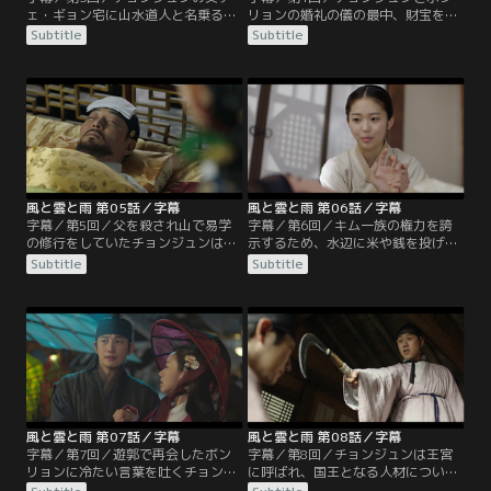
ェ・ギョン宅に山水道人と名乗る男
リョンの婚礼の儀の最中、財宝を積
が現れ、チョンジュンが大出世と挫
んだ船が爆破され大騒ぎに。ギョン
Subtitle
Subtitle
折を味わうだろうと予言する。そん
は謀反の首謀者とみなされ、ビョン
な中、チョンジュンとボンリョンは
ウンを責めたチョンジュンまでも囚
王命により祝言を挙げることになる
われの身となるが、すべてはキム一
が、それは一族の財宝を奪い返すた
族の仕組んだ陰謀だった。だが、機
めのキム・ジャグンの策略だった。
転を利かせたボンリョンによってチ
ギョンは息子に婚姻を断るように言
ョンジュンは逃亡。さらに彼女は、
うが、チョンジュンはボンリョンと
犯人を目撃した証人になるとチョン
の約束を打ち明ける。
ジュンに語るが…。
風と雲と雨 第05話／字幕
風と雲と雨 第06話／字幕
字幕／第5回／父を殺され山で易学
字幕／第6回／キム一族の権力を誇
の修行をしていたチョンジュンは生
示するため、水辺に米や銭を投げる
まれ変わって都に出てくるが、そこ
儀式が行われる。銭欲しさに水に飛
Subtitle
Subtitle
で調子のいい男ヨン・パルヨンと知
び込んだ赤導師が捕らわれるが、そ
り合う。その頃、病に倒れた父の哲
れを助けたチョンジュンの言動を民
宗を見舞い、複雑な想いに捉われる
衆たちは拍手で喝采する。一方、時
ボンリョン。彼女はキム一族から次
期国王の人材を探すボンリョンは、
の国王を見つけるように命令され
ミン・ジャヨンという少女にその素
る。一方、チョンジュンはパルヨン
質があることを見抜いていた。そん
に誘われ訪れた賭場で、派手に遊ぶ
な中、興宣君がチョンジュンのもと
興宣君と出会う…。
を訪れるが…。
風と雲と雨 第07話／字幕
風と雲と雨 第08話／字幕
字幕／第7回／遊郭で再会したボン
字幕／第8回／チョンジュンは王宮
リョンに冷たい言葉を吐くチョンジ
に呼ばれ、国王となる人材について
ュン。だが、ボンリョンは彼が無事
占うよう命じられる。一方で彼は町