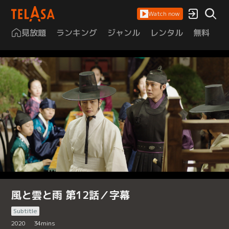
Watch now
見放題
ランキング
ジャンル
レンタル
無料
は
風と雲と雨 第12話／字幕
Subtitle
2020
34
mins