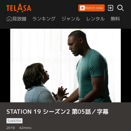
Watch now
見放題
ランキング
ジャンル
レンタル
無料
は
STATION 19 シーズン2 第05話／字幕
Subtitle
2019
42
mins