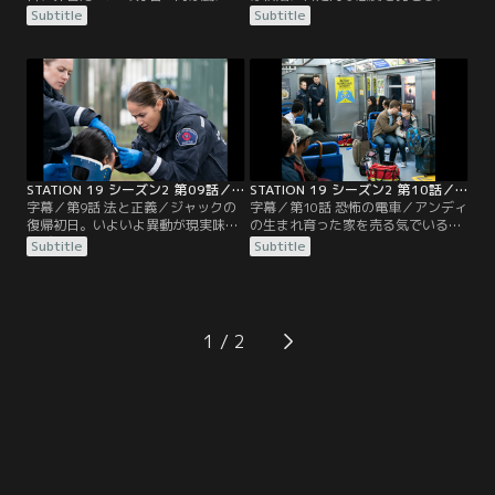
る人手不足で、急遽、分署に駆り出
ントに不満を抱く。ジャックの態度
Subtitle
Subtitle
される。そこへ警戒地区だからとい
に異変を感じたプルイットは、彼以
う口実で局長まで現れる。リプリー
外の隊員を集め、仲間なら支えるべ
と密かに付き合うビクトリアと副隊
きだと諭す。暴風で携帯が通じず、
長昇格の面接を控えるマヤたちも現
ミランダと連絡が取れないベンは不
場へ。アンディは、部下たちに心を
安を募らせていた。一方、救助車ご
閉ざすサリヴァン隊長と事故被害者
と崖下に転落してしまったサリヴァ
の救助へ向かう。そこは彼の妻が事
ンとアンディ。無線も使えず救助も
故死した現場だった…。
望めない中…。
STATION 19 シーズン2 第09話／字幕
STATION 19 シーズン2 第10話／字幕
字幕／第9話 法と正義／ジャックの
字幕／第10話 恐怖の電車／アンディ
復帰初日。いよいよ異動が現実味を
の生まれ育った家を売る気でいるプ
帯び、複雑な思いを抱えるマヤ。プ
ルイットは、実家がなくなることに
Subtitle
Subtitle
ルイットは隊長代理最終日を迎え、
抵抗を感じるアンディをよそに、購
引継ぎに訪れたサリヴァンに思いを
入希望者の調査を進める。ジャック
伝える。ビクトリアはリプリーが二
と救助車を担当するマヤは、彼の復
人の関係を家族に話していると知
帰が早すぎたのではないかと案じて
り、自分も友達に話すべきか悩んで
いた。そんな時、地下鉄の緊急停止
1
いた。アンディたちは頭にケガを負
により複数の乗客が軽症を負ったと
った女性を手当てすることに。病院
連絡が入る。対応に向かったマヤと
に行きたいと…。
ジャックだったが…。