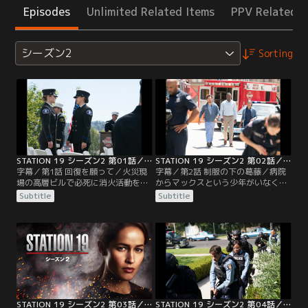
Episodes
Unlimited Related Items
PPV Related I
シーズン2
Sorting
STATION 19 シーズン2 第01話／字幕
STATION 19 シーズン2 第02話／字幕
字幕／第1話 回復を願って／火災現
字幕／第2話 制服の下の葛藤／病院
場の高層ビルで必死に消火活動を行
からマックスという少年がいなくな
った19分署のメンバーたち。ジャッ
り、居合わせたミラーとアンディが
Subtitle
Subtitle
クは防火扉を閉めるため火の手が上
捜索に加わる。ライアンが町でマッ
がる階に留まり、トラヴィスは上階
クスを発見するが、逃げようとした
で割れたガラスが胸に刺さり瀕死の
マックスは下水管に転落。大捜索と
状態に。しかし建物の安全性を疑問
なる。アンディの勝手な判断でマッ
視したリプリーは、大半を避難させ
クスを見失ってしまうが、19分署の
るとビルへの立ち入りを禁止してし
隊員たちのチームプレーでマックス
まう。応援は望めないと悟ったアン
は無事保護される。サリヴァン隊長
ディは…。
から厳しい言葉を…。
STATION 19 シーズン2 第03話／字幕
STATION 19 シーズン2 第04話／字幕