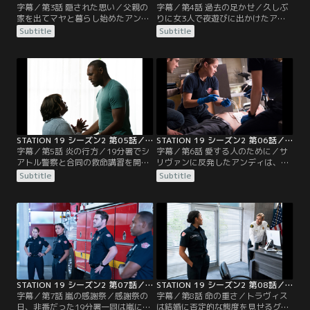
字幕／第3話 隠された思い／父親の
字幕／第4話 過去の足かせ／久しぶ
家を出てマヤと暮らし始めたアンデ
りに女3人で夜遊びに出かけたアン
ィ。そんな中、隊長はライアンにケ
ディ、マヤ、ビクトリア。そこでア
Subtitle
Subtitle
ンカ腰だったジャックに警察のパト
ンディは一人の男性と出会う。ディ
ロールに同行するよう命じる。一方
ーンは自分の家に入り浸るようにな
でマヤに副隊長への昇格に挑戦する
ったジャックに、不満を募らせる。
よう促す。そんな時、ゴミに埋もれ
一方、ライアンはある人物と再会し
て暮らす老女の救出要請が入る。隊
頭を悩ませていた。19分署では、サ
長は「待機」というアンディの意見
リヴァンが隊員に専門任務を割り当
を退け、マヤの判断を支持。一刻を
てて学ばせることに。そんな中、廃
争う事態だと判断し…。
ビルで火災が発生…。
STATION 19 シーズン2 第05話／字幕
STATION 19 シーズン2 第06話／字幕
字幕／第5話 炎の行方／19分署でシ
字幕／第6話 愛する人のために／サ
アトル警察と合同の救命講習を開
リヴァンに反発したアンディは、処
催。アンディは、ライアンに彼の父
分を心配するが、なかなか2人で話
Subtitle
Subtitle
親の件を尋ねるべきか悩んでいた。
す機会がない。ベンは、ミランダと
ディーンの誕生日であることを知っ
別居した悲しみをランニングで解消
たジャックは、パーティーを計画す
しようとしていた。そんな中、ライ
るが、ディーンは頑なに拒否する。
アンの父親が傷だらけで19分署に助
一方、休暇中のベンはミランダから
けを求めてくる。アンディやライア
別居したいと打ち明けられ、寝耳に
ンと口論になるが、帰り際に倒れた
水のベンは動揺を隠せない。サリヴ
ところをアンディたちが救命措置を
ァンに会いに…。
施す。そして…。
STATION 19 シーズン2 第07話／字幕
STATION 19 シーズン2 第08話／字幕
字幕／第7話 嵐の感謝祭／感謝祭の
字幕／第8話 命の重さ／トラヴィス
日、非番だった19分署一同は嵐によ
は結婚に否定的な態度を見せるグラ