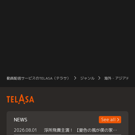
動画配信サービスのTELASA（テラサ）
ジャンル
海外・アジアドラ
NEWS
See all
2026.08.01
浮所飛貴主演！ 【夏色の風が僕の家にやってきた】 本日よりテラサで独占配信スタート！