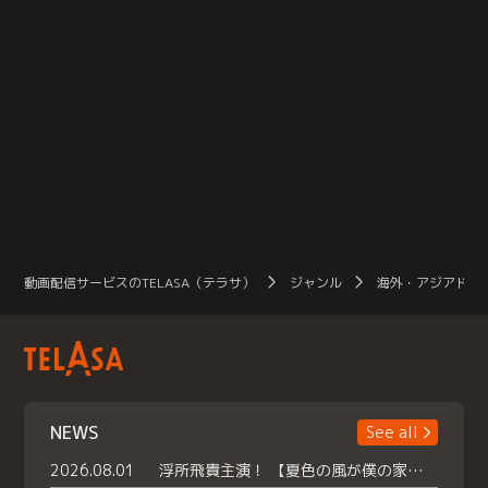
動画配信サービスのTELASA（テラサ）
ジャンル
海外・アジアドラ
NEWS
See all
2026.08.01
浮所飛貴主演！ 【夏色の風が僕の家にやってきた】 本日よりテラサで独占配信スタート！