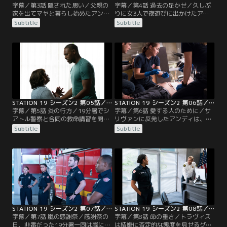
字幕／第3話 隠された思い／父親の
字幕／第4話 過去の足かせ／久しぶ
家を出てマヤと暮らし始めたアンデ
りに女3人で夜遊びに出かけたアン
ィ。そんな中、隊長はライアンにケ
ディ、マヤ、ビクトリア。そこでア
Subtitle
Subtitle
ンカ腰だったジャックに警察のパト
ンディは一人の男性と出会う。ディ
ロールに同行するよう命じる。一方
ーンは自分の家に入り浸るようにな
でマヤに副隊長への昇格に挑戦する
ったジャックに、不満を募らせる。
よう促す。そんな時、ゴミに埋もれ
一方、ライアンはある人物と再会し
て暮らす老女の救出要請が入る。隊
頭を悩ませていた。19分署では、サ
長は「待機」というアンディの意見
リヴァンが隊員に専門任務を割り当
を退け、マヤの判断を支持。一刻を
てて学ばせることに。そんな中、廃
争う事態だと判断し…。
ビルで火災が発生…。
STATION 19 シーズン2 第05話／字幕
STATION 19 シーズン2 第06話／字幕
字幕／第5話 炎の行方／19分署でシ
字幕／第6話 愛する人のために／サ
アトル警察と合同の救命講習を開
リヴァンに反発したアンディは、処
催。アンディは、ライアンに彼の父
分を心配するが、なかなか2人で話
Subtitle
Subtitle
親の件を尋ねるべきか悩んでいた。
す機会がない。ベンは、ミランダと
ディーンの誕生日であることを知っ
別居した悲しみをランニングで解消
たジャックは、パーティーを計画す
しようとしていた。そんな中、ライ
るが、ディーンは頑なに拒否する。
アンの父親が傷だらけで19分署に助
一方、休暇中のベンはミランダから
けを求めてくる。アンディやライア
別居したいと打ち明けられ、寝耳に
ンと口論になるが、帰り際に倒れた
水のベンは動揺を隠せない。サリヴ
ところをアンディたちが救命措置を
ァンに会いに…。
施す。そして…。
STATION 19 シーズン2 第07話／字幕
STATION 19 シーズン2 第08話／字幕
字幕／第7話 嵐の感謝祭／感謝祭の
字幕／第8話 命の重さ／トラヴィス
日、非番だった19分署一同は嵐によ
は結婚に否定的な態度を見せるグラ