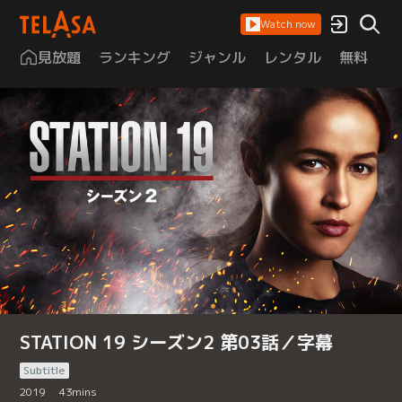
Watch now
見放題
ランキング
ジャンル
レンタル
無料
は
STATION 19 シーズン2 第03話／字幕
Subtitle
2019
43
mins