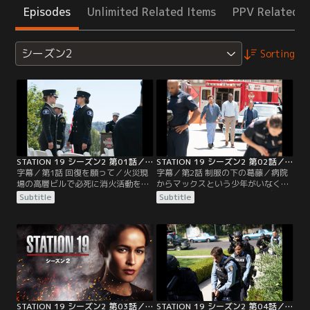
Episodes
Unlimited Related Items
PPV Related I
シーズン2
Sorting
STATION 19 シーズン2 第01話／字幕
STATION 19 シーズン2 第02話／字幕
字幕／第1話 回復を願って／火災現
字幕／第2話 制服の下の葛藤／病院
場の高層ビルで必死に消火活動を行
からマックスという少年がいなくな
った19分署のメンバーたち。ジャッ
り、居合わせたミラーとアンディが
Subtitle
Subtitle
クは防火扉を閉めるため火の手が上
捜索に加わる。ライアンが町でマッ
がる階に留まり、トラヴィスは上階
クスを発見するが、逃げようとした
で割れたガラスが胸に刺さり瀕死の
マックスは下水管に転落。大捜索と
状態に。しかし建物の安全性を疑問
なる。アンディの勝手な判断でマッ
視したリプリーは、大半を避難させ
クスを見失ってしまうが、19分署の
るとビルへの立ち入りを禁止してし
隊員たちのチームプレーでマックス
まう。応援は望めないと悟ったアン
は無事保護される。サリヴァン隊長
ディは…。
から厳しい言葉を…。
STATION 19 シーズン2 第03話／字幕
STATION 19 シーズン2 第04話／字幕