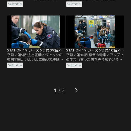
る人手不足で、急遽、分署に駆り出
ントに不満を抱く。ジャックの態度
Subtitle
Subtitle
される。そこへ警戒地区だからとい
に異変を感じたプルイットは、彼以
う口実で局長まで現れる。リプリー
外の隊員を集め、仲間なら支えるべ
と密かに付き合うビクトリアと副隊
きだと諭す。暴風で携帯が通じず、
長昇格の面接を控えるマヤたちも現
ミランダと連絡が取れないベンは不
場へ。アンディは、部下たちに心を
安を募らせていた。一方、救助車ご
閉ざすサリヴァン隊長と事故被害者
と崖下に転落してしまったサリヴァ
の救助へ向かう。そこは彼の妻が事
ンとアンディ。無線も使えず救助も
故死した現場だった…。
望めない中…。
STATION 19 シーズン2 第09話／字幕
STATION 19 シーズン2 第10話／字幕
字幕／第9話 法と正義／ジャックの
字幕／第10話 恐怖の電車／アンディ
復帰初日。いよいよ異動が現実味を
の生まれ育った家を売る気でいるプ
帯び、複雑な思いを抱えるマヤ。プ
ルイットは、実家がなくなることに
Subtitle
Subtitle
ルイットは隊長代理最終日を迎え、
抵抗を感じるアンディをよそに、購
引継ぎに訪れたサリヴァンに思いを
入希望者の調査を進める。ジャック
伝える。ビクトリアはリプリーが二
と救助車を担当するマヤは、彼の復
人の関係を家族に話していると知
帰が早すぎたのではないかと案じて
り、自分も友達に話すべきか悩んで
いた。そんな時、地下鉄の緊急停止
1
いた。アンディたちは頭にケガを負
により複数の乗客が軽症を負ったと
った女性を手当てすることに。病院
連絡が入る。対応に向かったマヤと
に行きたいと…。
ジャックだったが…。