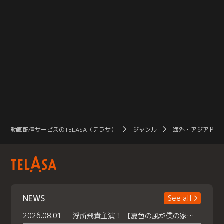
動画配信サービスのTELASA（テラサ）
ジャンル
海外・アジアドラ
NEWS
See all
2026.08.01
浮所飛貴主演！ 【夏色の風が僕の家にやってきた】 本日よりテラサで独占配信スタート！