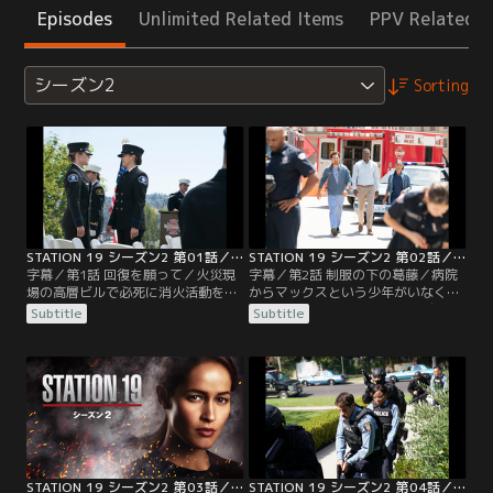
Episodes
Unlimited Related Items
PPV Related I
シーズン2
Sorting
STATION 19 シーズン2 第01話／字幕
STATION 19 シーズン2 第02話／字幕
字幕／第1話 回復を願って／火災現
字幕／第2話 制服の下の葛藤／病院
場の高層ビルで必死に消火活動を行
からマックスという少年がいなくな
った19分署のメンバーたち。ジャッ
り、居合わせたミラーとアンディが
Subtitle
Subtitle
クは防火扉を閉めるため火の手が上
捜索に加わる。ライアンが町でマッ
がる階に留まり、トラヴィスは上階
クスを発見するが、逃げようとした
で割れたガラスが胸に刺さり瀕死の
マックスは下水管に転落。大捜索と
状態に。しかし建物の安全性を疑問
なる。アンディの勝手な判断でマッ
視したリプリーは、大半を避難させ
クスを見失ってしまうが、19分署の
るとビルへの立ち入りを禁止してし
隊員たちのチームプレーでマックス
まう。応援は望めないと悟ったアン
は無事保護される。サリヴァン隊長
ディは…。
から厳しい言葉を…。
STATION 19 シーズン2 第03話／字幕
STATION 19 シーズン2 第04話／字幕