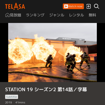
Watch now
見放題
ランキング
ジャンル
レンタル
無料
は
STATION 19 シーズン2 第14話／字幕
Subtitle
2019
41
mins