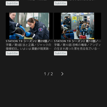
る人手不足で、急遽、分署に駆り出
ントに不満を抱く。ジャックの態度
Subtitle
Subtitle
される。そこへ警戒地区だからとい
に異変を感じたプルイットは、彼以
う口実で局長まで現れる。リプリー
外の隊員を集め、仲間なら支えるべ
と密かに付き合うビクトリアと副隊
きだと諭す。暴風で携帯が通じず、
長昇格の面接を控えるマヤたちも現
ミランダと連絡が取れないベンは不
場へ。アンディは、部下たちに心を
安を募らせていた。一方、救助車ご
閉ざすサリヴァン隊長と事故被害者
と崖下に転落してしまったサリヴァ
の救助へ向かう。そこは彼の妻が事
ンとアンディ。無線も使えず救助も
故死した現場だった…。
望めない中…。
STATION 19 シーズン2 第09話／字幕
STATION 19 シーズン2 第10話／字幕
字幕／第9話 法と正義／ジャックの
字幕／第10話 恐怖の電車／アンディ
復帰初日。いよいよ異動が現実味を
の生まれ育った家を売る気でいるプ
帯び、複雑な思いを抱えるマヤ。プ
ルイットは、実家がなくなることに
Subtitle
Subtitle
ルイットは隊長代理最終日を迎え、
抵抗を感じるアンディをよそに、購
引継ぎに訪れたサリヴァンに思いを
入希望者の調査を進める。ジャック
伝える。ビクトリアはリプリーが二
と救助車を担当するマヤは、彼の復
人の関係を家族に話していると知
帰が早すぎたのではないかと案じて
り、自分も友達に話すべきか悩んで
いた。そんな時、地下鉄の緊急停止
1
いた。アンディたちは頭にケガを負
により複数の乗客が軽症を負ったと
った女性を手当てすることに。病院
連絡が入る。対応に向かったマヤと
に行きたいと…。
ジャックだったが…。