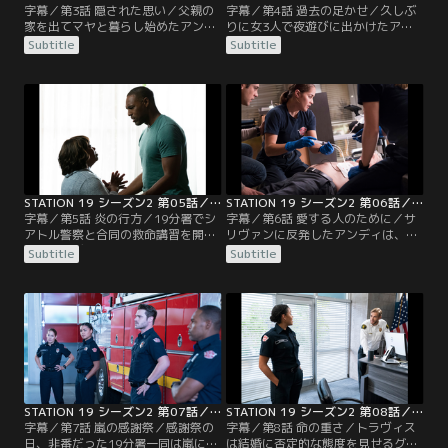
字幕／第3話 隠された思い／父親の
字幕／第4話 過去の足かせ／久しぶ
家を出てマヤと暮らし始めたアンデ
りに女3人で夜遊びに出かけたアン
ィ。そんな中、隊長はライアンにケ
ディ、マヤ、ビクトリア。そこでア
Subtitle
Subtitle
ンカ腰だったジャックに警察のパト
ンディは一人の男性と出会う。ディ
ロールに同行するよう命じる。一方
ーンは自分の家に入り浸るようにな
でマヤに副隊長への昇格に挑戦する
ったジャックに、不満を募らせる。
よう促す。そんな時、ゴミに埋もれ
一方、ライアンはある人物と再会し
て暮らす老女の救出要請が入る。隊
頭を悩ませていた。19分署では、サ
長は「待機」というアンディの意見
リヴァンが隊員に専門任務を割り当
を退け、マヤの判断を支持。一刻を
てて学ばせることに。そんな中、廃
争う事態だと判断し…。
ビルで火災が発生…。
STATION 19 シーズン2 第05話／字幕
STATION 19 シーズン2 第06話／字幕
字幕／第5話 炎の行方／19分署でシ
字幕／第6話 愛する人のために／サ
アトル警察と合同の救命講習を開
リヴァンに反発したアンディは、処
催。アンディは、ライアンに彼の父
分を心配するが、なかなか2人で話
Subtitle
Subtitle
親の件を尋ねるべきか悩んでいた。
す機会がない。ベンは、ミランダと
ディーンの誕生日であることを知っ
別居した悲しみをランニングで解消
たジャックは、パーティーを計画す
しようとしていた。そんな中、ライ
るが、ディーンは頑なに拒否する。
アンの父親が傷だらけで19分署に助
一方、休暇中のベンはミランダから
けを求めてくる。アンディやライア
別居したいと打ち明けられ、寝耳に
ンと口論になるが、帰り際に倒れた
水のベンは動揺を隠せない。サリヴ
ところをアンディたちが救命措置を
ァンに会いに…。
施す。そして…。
STATION 19 シーズン2 第07話／字幕
STATION 19 シーズン2 第08話／字幕
字幕／第7話 嵐の感謝祭／感謝祭の
字幕／第8話 命の重さ／トラヴィス
日、非番だった19分署一同は嵐によ
は結婚に否定的な態度を見せるグラ