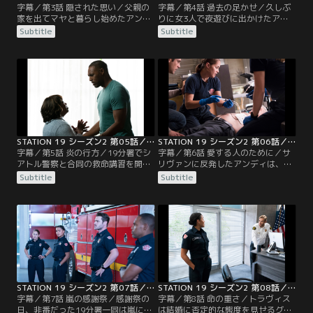
字幕／第3話 隠された思い／父親の
字幕／第4話 過去の足かせ／久しぶ
家を出てマヤと暮らし始めたアンデ
りに女3人で夜遊びに出かけたアン
ィ。そんな中、隊長はライアンにケ
ディ、マヤ、ビクトリア。そこでア
Subtitle
Subtitle
ンカ腰だったジャックに警察のパト
ンディは一人の男性と出会う。ディ
ロールに同行するよう命じる。一方
ーンは自分の家に入り浸るようにな
でマヤに副隊長への昇格に挑戦する
ったジャックに、不満を募らせる。
よう促す。そんな時、ゴミに埋もれ
一方、ライアンはある人物と再会し
て暮らす老女の救出要請が入る。隊
頭を悩ませていた。19分署では、サ
長は「待機」というアンディの意見
リヴァンが隊員に専門任務を割り当
を退け、マヤの判断を支持。一刻を
てて学ばせることに。そんな中、廃
争う事態だと判断し…。
ビルで火災が発生…。
STATION 19 シーズン2 第05話／字幕
STATION 19 シーズン2 第06話／字幕
字幕／第5話 炎の行方／19分署でシ
字幕／第6話 愛する人のために／サ
アトル警察と合同の救命講習を開
リヴァンに反発したアンディは、処
催。アンディは、ライアンに彼の父
分を心配するが、なかなか2人で話
Subtitle
Subtitle
親の件を尋ねるべきか悩んでいた。
す機会がない。ベンは、ミランダと
ディーンの誕生日であることを知っ
別居した悲しみをランニングで解消
たジャックは、パーティーを計画す
しようとしていた。そんな中、ライ
るが、ディーンは頑なに拒否する。
アンの父親が傷だらけで19分署に助
一方、休暇中のベンはミランダから
けを求めてくる。アンディやライア
別居したいと打ち明けられ、寝耳に
ンと口論になるが、帰り際に倒れた
水のベンは動揺を隠せない。サリヴ
ところをアンディたちが救命措置を
ァンに会いに…。
施す。そして…。
STATION 19 シーズン2 第07話／字幕
STATION 19 シーズン2 第08話／字幕
字幕／第7話 嵐の感謝祭／感謝祭の
字幕／第8話 命の重さ／トラヴィス
日、非番だった19分署一同は嵐によ
は結婚に否定的な態度を見せるグラ