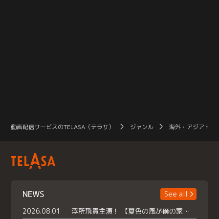
動画配信サービスのTELASA（テラサ）
ジャンル
海外・アジアドラ
NEWS
See all
2026.08.01
浮所飛貴主演！ 【夏色の風が僕の家にやってきた】 本日よりテラサで独占配信スタート！