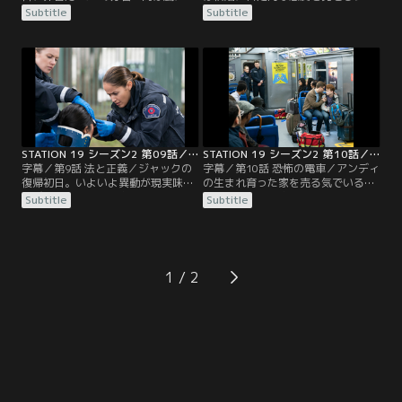
る人手不足で、急遽、分署に駆り出
ントに不満を抱く。ジャックの態度
Subtitle
Subtitle
される。そこへ警戒地区だからとい
に異変を感じたプルイットは、彼以
う口実で局長まで現れる。リプリー
外の隊員を集め、仲間なら支えるべ
と密かに付き合うビクトリアと副隊
きだと諭す。暴風で携帯が通じず、
長昇格の面接を控えるマヤたちも現
ミランダと連絡が取れないベンは不
場へ。アンディは、部下たちに心を
安を募らせていた。一方、救助車ご
閉ざすサリヴァン隊長と事故被害者
と崖下に転落してしまったサリヴァ
の救助へ向かう。そこは彼の妻が事
ンとアンディ。無線も使えず救助も
故死した現場だった…。
望めない中…。
STATION 19 シーズン2 第09話／字幕
STATION 19 シーズン2 第10話／字幕
字幕／第9話 法と正義／ジャックの
字幕／第10話 恐怖の電車／アンディ
復帰初日。いよいよ異動が現実味を
の生まれ育った家を売る気でいるプ
帯び、複雑な思いを抱えるマヤ。プ
ルイットは、実家がなくなることに
Subtitle
Subtitle
ルイットは隊長代理最終日を迎え、
抵抗を感じるアンディをよそに、購
引継ぎに訪れたサリヴァンに思いを
入希望者の調査を進める。ジャック
伝える。ビクトリアはリプリーが二
と救助車を担当するマヤは、彼の復
人の関係を家族に話していると知
帰が早すぎたのではないかと案じて
り、自分も友達に話すべきか悩んで
いた。そんな時、地下鉄の緊急停止
1
いた。アンディたちは頭にケガを負
により複数の乗客が軽症を負ったと
った女性を手当てすることに。病院
連絡が入る。対応に向かったマヤと
に行きたいと…。
ジャックだったが…。