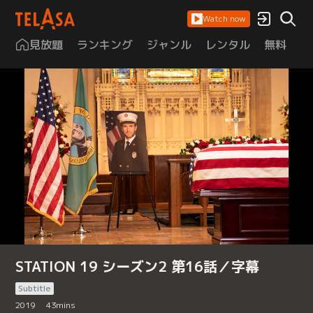
Watch now
見放題
ランキング
ジャンル
レンタル
無料
は
STATION 19 シーズン2 第16話／字幕
Subtitle
2019
43
mins