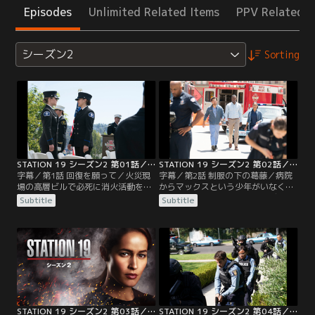
Episodes
Unlimited Related Items
PPV Related I
シーズン2
Sorting
STATION 19 シーズン2 第01話／字幕
STATION 19 シーズン2 第02話／字幕
字幕／第1話 回復を願って／火災現
字幕／第2話 制服の下の葛藤／病院
場の高層ビルで必死に消火活動を行
からマックスという少年がいなくな
った19分署のメンバーたち。ジャッ
り、居合わせたミラーとアンディが
Subtitle
Subtitle
クは防火扉を閉めるため火の手が上
捜索に加わる。ライアンが町でマッ
がる階に留まり、トラヴィスは上階
クスを発見するが、逃げようとした
で割れたガラスが胸に刺さり瀕死の
マックスは下水管に転落。大捜索と
状態に。しかし建物の安全性を疑問
なる。アンディの勝手な判断でマッ
視したリプリーは、大半を避難させ
クスを見失ってしまうが、19分署の
るとビルへの立ち入りを禁止してし
隊員たちのチームプレーでマックス
まう。応援は望めないと悟ったアン
は無事保護される。サリヴァン隊長
ディは…。
から厳しい言葉を…。
STATION 19 シーズン2 第03話／字幕
STATION 19 シーズン2 第04話／字幕