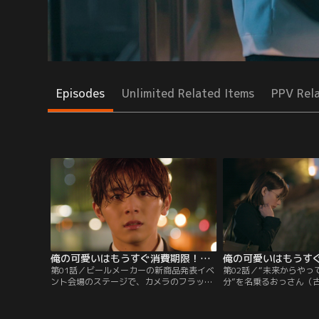
Episodes
Unlimited Related Items
PPV Rel
俺の可愛いはもうすぐ消費期限！？（2022/04/16放送分）第01話
第01話／ビールメーカーの新商品発表イベ
第02話／“未来からやっ
ント会場のステージで、カメラのフラッシ
分”を名乗るおっさん（
ュを一身に浴びている男--丸谷康介（山田
った弥生ビールの営業マ
涼介）、29歳。彼は生まれながらの『可愛
田涼介）。自分とは似て
さ』を武器に、勉強も仕事も恋も、求めら
さんが30年後の自分の