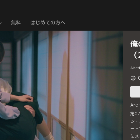
ル
無料
はじめての方へ
俺
（
Aire
Are
第0
ン・
ート
にメ