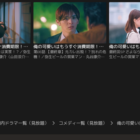
たく同じ場所に同
商品「夏浪漫」の売れ行きが伸び悩んでい
診断は…恋！とは
たことを思い出
ることを受け、部長の山室つかさ（西田尚
してきたという自
ル…。
美）が営業一部の皆を集めて会議を開く。
断結果がふに落ち
俺の可愛いはもうすぐ消費期限！？（2022/05/28放送分）第07話
俺の可愛いはもうすぐ消費期限！？（2022/06/04放送分）第08話
！は実家！？／弥生
第08話 【最終章】元カレ出現！？別れの危
最終回SP さよな
康介（山田涼介）
機！／弥生ビールの営業マン・丸谷康介
生ビールの営業マ
臨んだデートで、
（山田涼介）と真田和泉（芳根京子）は、
介）は、交際中の
付き合うことにな
ドキドキの社内恋愛まっさい中！お互いの
ら“30年後の自分
やり取りをするな
呼び方を変えようと相談するなど、ラブラ
新太）が自分の父
社内恋愛にウキウキ
ブモード全開の2人だが、ふと我に返った
ことを責められる
での立場は教育係
康介は、「もし明日突然、俺の“可愛い”が
掛けようとしたそ
しっかりしない
終わってしまったらどうなるんだろう…」
だかったおっさん
康介だが…？
という不安に苛まれる。
ります」とひと言
国内ドラマ一覧（見放題）
コメディ一覧（見放題）
俺の可愛い