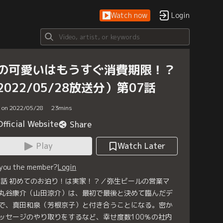
Watch now
Login
の可愛いはもうすぐ消費期限！？
2022/05/28放送分）第07話
d on 2022/05/28
23
mins
Official Website
Share
Play
Watch Later
 you the member?
Login
7話 初めてのお泊り！は実家！？／弥生ビールの営業マ
丸谷康介（山田涼介）は、最初で最後と決めて臨んだデ
で、真田和泉（芳根京子）と付き合うことになる。密か
ッセージのやり取りをするなど、幸せ度数100％の社内