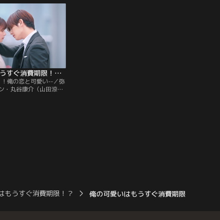
いえ、それなりに恋愛を
は、思いを寄せている真田和泉（芳根京
負のある康介は、その診
子）と商品開発部の須藤周平（津田健次
ない。
郎）が、廊下の片隅で親しげに食事に行く
約束をしているところを見かける。
俺の可愛いはもうすぐ消費期限！？（2022/06/11放送分）第09話（最終話）
ら！俺の恋と可愛い--／弥
ン・丸谷康介（山田涼
真田和泉（芳根京子）か
”を名乗るおっさん（古田
親だとウソをついていた
。去って行く和泉を追い
の時、康介の前に立ちは
が「これで消費期限とな
。
はもうすぐ消費期限！？
俺の可愛いはもうすぐ消費期限！？（2022