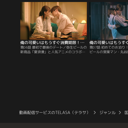
れれば120％完璧に打ち返してきた。この
られない康介だが、まっ
新商品発表のイベントでもタレントよりも
じ形のヤケドの跡があっ
注目を浴びてしまう事態に…。
し、イヤな予感にガクブ
俺の可愛いはもうすぐ消費期限！？（2022/05/21放送分）第06話
第06話 最初で最後のデート／弥生ビールの
第07話 初めてのお泊り
新商品「夏浪漫」と人気アニメのコラボ缶
ビールの営業マン・丸谷
のイベントを何とかやり遂げた営業1部の
は、最初で最後と決めて
丸谷康介（山田涼介）と真田和泉（芳根京
真田和泉（芳根京子）と
子）。この企画を発案した和泉のために何
る。密かにメッセージの
とかイベントを成功させようとほん走した
ど、幸せ度数100％の
康介に、和泉は素直な言葉で感謝を伝え
の日々を送る一方、社内
る。
と新人…公私の線引きは
と！と、強く心に決めた
動画配信サービスのTELASA（テラサ）
ジャンル