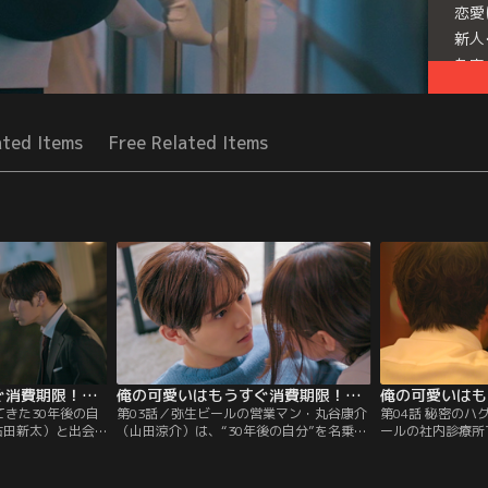
恋愛
新人
た康
Mor
Seri
ated Items
Free Related Items
俺の可愛いはもうすぐ消費期限！？（2022/04/23放送分）第02話
俺の可愛いはもうすぐ消費期限！？（2022/04/30放送分）第03話
てきた30年後の自
第03話／弥生ビールの営業マン・丸谷康介
第04話 秘密の
古田新太）と出会
（山田涼介）は、“30年後の自分”を名乗る
ールの社内診療所
ン・丸谷康介（山
おっさん（古田新太）に、“可愛い”の消費
マン・丸谷康介（
も似つかないおっ
期限を宣告されて以来、老化への恐怖に怯
く、ため息ばかり
姿とはにわかに信じ
える日々を送っていた。そんなある日、新
けられるように痛