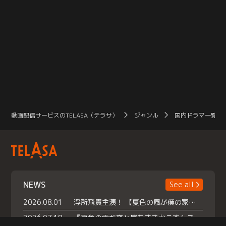
動画配信サービスのTELASA（テラサ）
ジャンル
国内ドラマ一覧（
NEWS
See all
2026.08.01
浮所飛貴主演！ 【夏色の風が僕の家にやってきた】 本日よりテラサで独占配信スタート！
2026.07.18
『夏色の雲が恋と嵐をまきおこす』スペシャルメイキング 【Part1】2026年７月18日（土）23時30分～配信スタート！話題のシーンの裏側を大公開！豪華キャスト大集合！ 『武宮家 真夏の家族会議』開催！