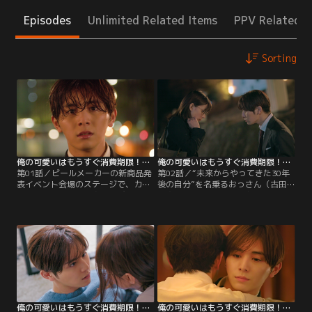
Episodes
Unlimited Related Items
PPV Related I
Sorting
俺の可愛いはもうすぐ消費期限！？（2022/04/16放送分）第01話
俺の可愛いはもうすぐ消費期限！？（2022/04/23放送分）第02話
第01話／ビールメーカーの新商品発
第02話／“未来からやってきた30年
表イベント会場のステージで、カメ
後の自分”を名乗るおっさん（古田
ラのフラッシュを一身に浴びている
新太）と出会った弥生ビールの営業
男--丸谷康介（山田涼介）、29歳。
マン・丸谷康介（山田涼介）。自分
彼は生まれながらの『可愛さ』を武
とは似ても似つかないおっさんが30
器に、勉強も仕事も恋も、求められ
年後の自分の姿とはにわかに信じら
れば120％完璧に打ち返してきた。
れない康介だが、まったく同じ場所
この新商品発表のイベントでもタレ
に同じ形のヤケドの跡があったこと
ントよりも注目を浴びてしまう事態
を思い出し、イヤな予感にガクブ
に…。
ル…。
俺の可愛いはもうすぐ消費期限！？（2022/04/30放送分）第03話
俺の可愛いはもうすぐ消費期限！？（2022/05/07放送分）第04話