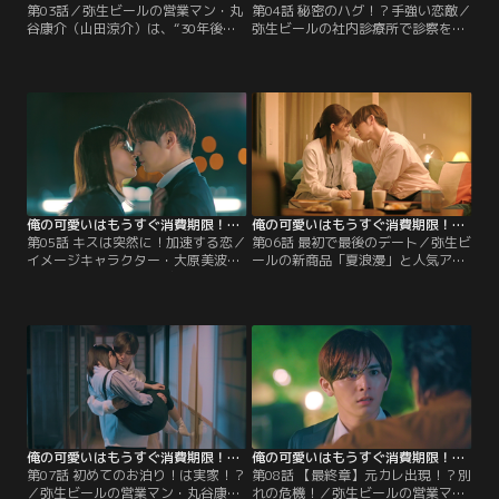
第03話／弥生ビールの営業マン・丸
第04話 秘密のハグ！？手強い恋敵／
谷康介（山田涼介）は、“30年後の
弥生ビールの社内診療所で診察を受
自分”を名乗るおっさん（古田新
けている営業マン・丸谷康介（山田
太）に、“可愛い”の消費期限を宣告
涼介）。食欲がなく、ため息ばかり
されて以来、老化への恐怖に怯える
出る、そして胸が締め付けられるよ
日々を送っていた。そんなある日、
うに痛いという康介に下された診断
新商品「夏浪漫」の売れ行きが伸び
は…恋！とはいえ、それなりに恋愛
悩んでいることを受け、部長の山室
をしてきたという自負のある康介
つかさ（西田尚美）が営業一部の皆
は、その診断結果がふに落ちない。
を集めて会議を開く。
俺の可愛いはもうすぐ消費期限！？（2022/05/14放送分）第05話
俺の可愛いはもうすぐ消費期限！？（2022/05/21放送分）第06話
第05話 キスは突然に！加速する恋／
第06話 最初で最後のデート／弥生ビ
イメージキャラクター・大原美波
ールの新商品「夏浪漫」と人気アニ
（上西星来）が、弥生ビールの新商
メのコラボ缶のイベントを何とかや
品「夏浪漫」に合うレシピを紹介す
り遂げた営業1部の丸谷康介（山田
る番組の収録でテレビ局を訪れた営
涼介）と真田和泉（芳根京子）。こ
業マン・丸谷康介（山田涼介）は、
の企画を発案した和泉のために何と
思いを寄せている真田和泉（芳根京
かイベントを成功させようとほん走
子）と商品開発部の須藤周平（津田
した康介に、和泉は素直な言葉で感
健次郎）が、廊下の片隅で親しげに
謝を伝える。
食事に行く約束をしているところを
見かける。
俺の可愛いはもうすぐ消費期限！？（2022/05/28放送分）第07話
俺の可愛いはもうすぐ消費期限！？（2022/06/04放送分）第08話
第07話 初めてのお泊り！は実家！？
第08話 【最終章】元カレ出現！？別
／弥生ビールの営業マン・丸谷康介
れの危機！／弥生ビールの営業マ