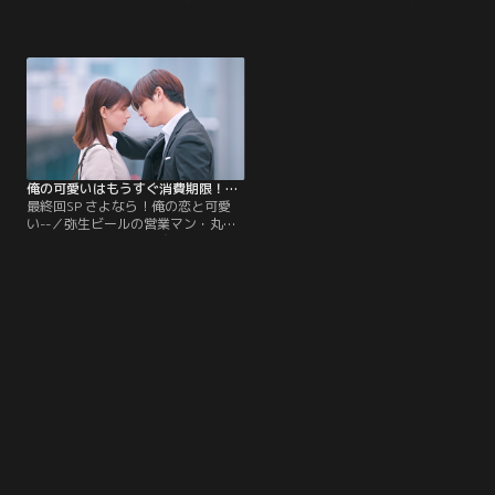
（山田涼介）は、最初で最後と決め
ン・丸谷康介（山田涼介）と真田和
て臨んだデートで、真田和泉（芳根
泉（芳根京子）は、ドキドキの社内
京子）と付き合うことになる。密か
恋愛まっさい中！お互いの呼び方を
にメッセージのやり取りをするな
変えようと相談するなど、ラブラブ
ど、幸せ度数100％の社内恋愛にウ
モード全開の2人だが、ふと我に返
キウキの日々を送る一方、社内での
った康介は、「もし明日突然、俺
立場は教育係と新人…公私の線引き
の“可愛い”が終わってしまったらど
はしっかりしないと！と、強く心に
うなるんだろう…」という不安に苛
決めた康介だが…？
まれる。
俺の可愛いはもうすぐ消費期限！？（2022/06/11放送分）第09話（最終話）
最終回SP さよなら！俺の恋と可愛
い--／弥生ビールの営業マン・丸谷
康介（山田涼介）は、交際中の真田
和泉（芳根京子）から“30年後の自
分”を名乗るおっさん（古田新太）
が自分の父親だとウソをついていた
ことを責められる。去って行く和泉
を追い掛けようとしたその時、康介
の前に立ちはだかったおっさんが
「これで消費期限となります」とひ
と言。