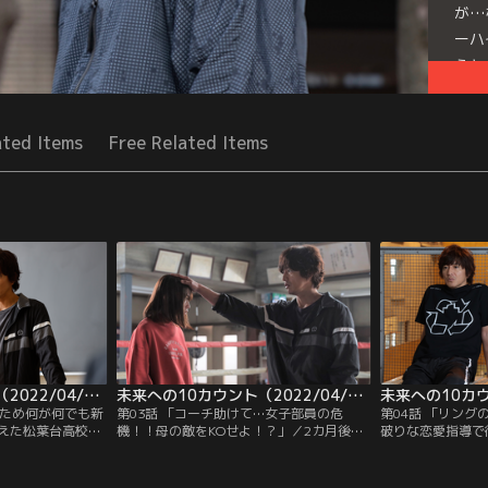
が…
ーハ
うと
Mor
Seri
ated Items
Free Related Items
未来への10カウント（2022/04/21放送分）第02話
未来への10カウント（2022/04/28放送分）第03話
るため何が何でも新
第03話 「コーチ助けて…女子部員の危
第04話 「リン
えた松葉台高校ボ
機！！母の敵をKOせよ！？」／2カ月後の
破りな恋愛指導で
海斗（高橋海人）
インターハイ予選に出場し、強豪・京明高
格者数でもクラブ
たばかりの桐沢祥
校を倒す…！無謀ともいえる目標に向かっ
ことに躍起になる
み、新入生たちの
て走り出した松葉台高校ボクシング部。同
麻琴（内田有紀）