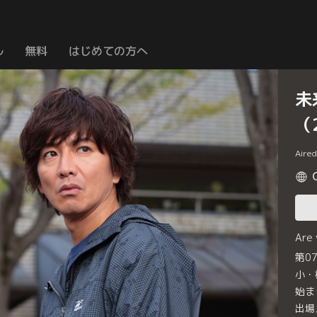
ル
無料
はじめての方へ
未
（
Aire
Are
第0
小・
始ま
出場