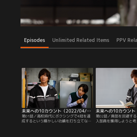
Episodes
Unlimited Related Items
PPV Rel
未来への10カウント（2022/04/14放送分）第01話
第01話／高校時代にボクシングで4冠を達
第02話／廃部を回避す
成するという輝かしい功績を打ち立てなが
入部員を獲得しようと考
らも、その後は度重なる不運に見舞われ、
クシング部の部長・伊庭
今では完全に生きる希望を失ってしまった
は、臨時コーチに就任し
桐沢祥吾（木村拓哉）。彼はピザの配達ア
吾（木村拓哉）に頼み込