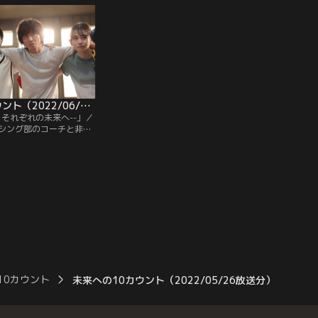
明に負けたらコーチの桐
2回戦へ駒を進めた女子部員・水野あかり
）をクビにする、と勝手
（山田杏奈）も、圧倒的に格上の京明高校
に破れてしまう。結果はともあれ、全力で
ぶつかったあかりを心からたたえる桐沢。
未来への10カウント（2022/06/09放送分）第09話（最終話）
！それぞれの未来へ--」／
シング部のコーチと非常
ら、コロナの影響で潰れ
店も再開させることにな
村拓哉）。彼は開店準備
悲願のインターハイ出場
クシング部の指導にさら
10カウント
未来への10カウント（2022/05/26放送分）第07話