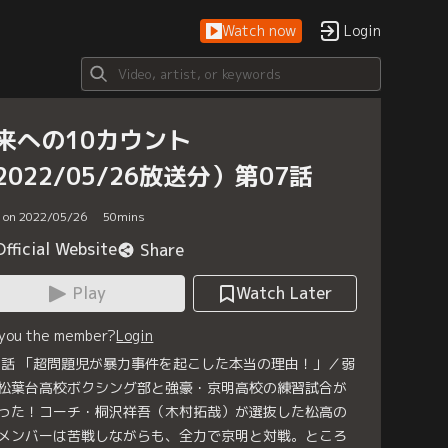
Watch now
Login
来への10カウント
2022/05/26放送分）第07話
d on 2022/05/26
50
mins
Official Website
Share
Play
Watch Later
 you the member?
Login
7話 「超問題児が暴力事件を起こした本当の理由！」／弱
松葉台高校ボクシング部と強豪・京明高校の練習試合が
った！コーチ・桐沢祥吾（木村拓哉）が選抜した松高の
メンバーは苦戦しながらも、全力で京明と対戦。ところ