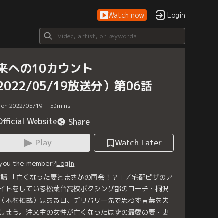
Watch now
Login
来への10カウント
2022/05/19放送分）第06話
d on 2022/05/19
50
mins
Official Website
Share
Play
Watch Later
 you the member?
Login
6話 「亡くなった妻とまさかの再会！？」／宅配ピザのア
イトをしている松葉台高校ボクシング部のコーチ・桐沢
（木村拓哉）はある日、デリバリー先で思わず言葉を失
しまう。注文主の女性が亡くなったはずの最愛の妻・史