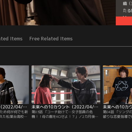
織（
たる
Mor
Seri
ated Items
Free Related Items
未来への10カウント（2022/04/21放送分）第02話
未来への10カウント（2022/04/28放送分）第03話
るため何が何でも新
第03話 「コーチ助けて…女子部員の危
第04話 「リン
えた松葉台高校ボ
機！！母の敵をKOせよ！？」／2カ月後の
破りな恋愛指導で
海斗（高橋海人）
インターハイ予選に出場し、強豪・京明高
格者数でもクラブ
たばかりの桐沢祥
校を倒す…！無謀ともいえる目標に向かっ
ことに躍起になる
み、新入生たちの
て走り出した松葉台高校ボクシング部。同
麻琴（内田有紀）