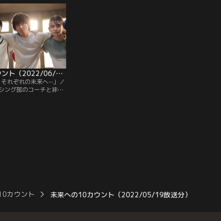
明に負けたらコーチの桐
2回戦へ駒を進めた女子部員・水野あかり
）をクビにする、と勝手
（山田杏奈）も、圧倒的に格上の京明高校
に破れてしまう。結果はともあれ、全力で
ぶつかったあかりを心からたたえる桐沢。
未来への10カウント（2022/06/09放送分）第09話（最終話）
！それぞれの未来へ--」／
シング部のコーチと非常
ら、コロナの影響で潰れ
店も再開させることにな
村拓哉）。彼は開店準備
悲願のインターハイ出場
クシング部の指導にさら
10カウント
未来への10カウント（2022/05/19放送分）第06話