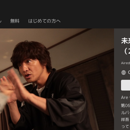
ル
無料
はじめての方へ
未
（
Aire
Are
第0
ルバ
祥吾
って