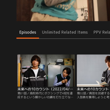
Episodes
Unlimited Related Items
PPV Rel
未来への10カウント（2022/04/14放送分）第01話
第01話／高校時代にボクシングで4冠を達
第02話／廃部を回避す
成するという輝かしい功績を打ち立てなが
入部員を獲得しようと考
らも、その後は度重なる不運に見舞われ、
クシング部の部長・伊庭
今では完全に生きる希望を失ってしまった
は、臨時コーチに就任し
桐沢祥吾（木村拓哉）。彼はピザの配達ア
吾（木村拓哉）に頼み込