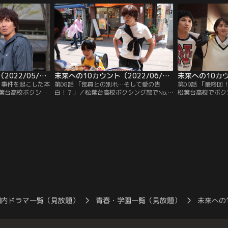
敢行。その結果、
校の非常勤講師となり、ボクシング部のコ
ターハイ予選で京
ボクシング部は廃
ーチも続けることになった桐沢祥吾（木村
沢祥吾（木村拓哉
拓哉）は指導に本腰を入れていた。
に決定。
未来への10カウント（2022/05/26放送分）第07話
未来への10カウント（2022/06/02放送分）第08話
力事件を起こした本
第08話 「部員との別れ…そして愛の告
第09話 「最終回
葉台高校ボクシン
白！？」／松葉台高校ボクシング部でNo.1
松葉台高校でボク
練習試合が始まっ
の実力がありながらも、素直になれない性
勤講師を続けなが
木村拓哉）が選抜
格が災い…。他の部員たちと完全決裂し、
てしまった焼き鳥
は苦戦しながら
部への復帰を諦めてしまった西条桃介（村
った桐沢祥吾（木
ところが…松高唯
上虹郎）。一方、これまでの人生でさまざ
に奔走しながら、
り（山田杏奈）が
まな辛酸をなめてきたコーチ・桐沢祥吾
を目指す弱小・ボ
を喫した奥村紗耶
（木村拓哉）が静かに発した言葉に触発さ
なる熱を注入。
うとしたその
れた部員たちは…。
国内ドラマ一覧（見放題）
青春・学園一覧（見放題）
未来への