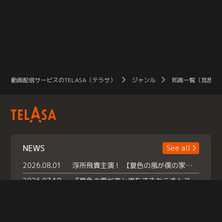
動画配信サービスのTELASA（テラサ）
ジャンル
邦画一覧（見放題
NEWS
See all
2026.08.01
浮所飛貴主演！ 【夏色の風が僕の家にやってきた】 本日よりテラサで独占配信スタート！
2026.07.18
『夏色の雲が恋と嵐をまきおこす』スペシャルメイキング 【Part1】2026年７月18日（土）23時30分～配信スタート！話題のシーンの裏側を大公開！豪華キャスト大集合！ 『武宮家 真夏の家族会議』開催！
2026.07.15
救命医・遥（今田）の《心揺さぶる過去》や、 麻酔科医・権野（船越英一郎）の《謎多きプライベート》など… 《知られざるエピソード》を独占配信！