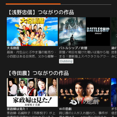
【浅野忠信】つながりの作品
大名倒産
バトルシップ／吹替
湖
越後・丹生山にぶやま藩の鮭売り・
吹替／明日を賭けた戦いは海から始
琵
小四郎はある日突然、父から衝撃の
まる！最新海上スペクタクルアクシ
みじ
事実を告げられる。なんと自分は、
ョン！ある日、ハワイ沖にアメリカ
老
Dubbing
＜松平＞小四郎--徳川家康の血を引
や日本をはじめ各国の軍艦が集結
酸
く、大名の跡継ぎだと！庶民から一
し、大規模な合同軍事演習が行われ
人
【寺田農】つながりの作品
国の殿様へと、華麗なる転身…と思
ようとしていた。血気盛んな米海軍
ラ
ったのもつかの間、実は借金100億
の新人将校アレックスは、日本から
さ
円を抱えるワケありビンボー藩だっ
参加した自衛艦艦長のナガタに激し
可
た！？先代藩主・一狐斎は藩を救う
いライバル心をむき出しにする。そ
刑
策として「大名倒産」つまり藩の計
んな中、演習海域に正体不明の巨大
ラ
画倒産を…。
な物体が出現する！！
事
家政婦は見た！
Wの悲劇
ド
家政婦･石崎秋子（市原悦子）が上
同じ顔の2人が入れ替わり、事件が
信