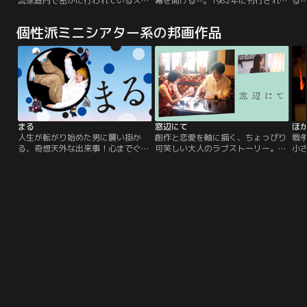
流家庭内で密かに行われているスキ
幕を開ける--。1982年に刊行された
る-
ャンダルを覗き見し､時にはその悪
夏樹静子氏の大ヒットミステリーが
政
事を正し､またある時はその家庭を
初の連続ドラマ化！主演・武井咲
真
個性派ミニシアター系の邦画作品
滅茶苦茶にしてしまう…大人気シリ
が、自身初の一人二役でふたりのヒ
前
ーズ！！※作品の時代背景やオリジ
ロインの人生を演じきる。
は
ナリティを尊重し、放送当時のまま
れ
で配信しております。ご理解くださ
た
いますよう、お願い申し上げます。
贈
す
まる
窓辺にて
ほ
人生が転がり始めた男に襲い掛か
創作と恋愛を軸に描く、ちょっぴり
戦
る、奇想天外な出来事！心までぐる
可笑しい大人のラブストーリー。フ
小
ぐる回り出す、至福の映画体験。美
リーライターの市川茂巳は、編集者
を
大卒だがアートで身を立てられず、
である妻・紗衣が担当している売れ
う
人気現代美術家のアシスタントをし
っ子小説家と浮気しているのを知っ
て
ている男・沢田。独立する気配もな
ている。しかし、それを妻には言え
を
ければ、そんな気力さえも失って、
ずにいた。また、浮気を知った時に
屋
言われたことを淡々とこなしてい
自分の中に芽生えたある感情につい
以
る。ある日、通勤途中に事故に遭
ても悩んでいた。
に
い、腕の怪我が原因で職を失う。
て