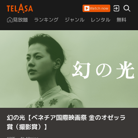
Watch now
見放題
ランキング
ジャンル
レンタル
無料
は
幻の光【ベネチア国際映画祭 金のオゼッラ
賞（撮影賞）】