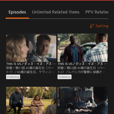
Episodes
Unlimited Related Items
PPV Related I
Sorting
THIS IS US／ディス・イズ・アス シーズン5 第01話／吹替
THIS IS US／ディス・イズ・アス シーズン5 第02話／吹替
吹替／第01話 40歳の誕生日（パー
吹替／第02話 40歳の誕生日（パー
ト1）／40歳の誕生日、ケヴィンと
ト2）／レベッカが警察に保護され
ケイトは、山荘にこもっているレベ
て帰宅。山荘に駆けつけたランダル
Dubbing
Dubbing
ッカに会いに行くが、ケヴィンと大
は、いつもと様子が違った。心配す
げんかしたランダルは家族と自宅で
るケイトに、ランダルは子供時代の
過ごす。そんな中で勃発したジョー
想いを打ち明ける。ケヴィンはラン
ジ・フロイド事件。ランダルは、自
ダルと仲直りしようと歩み寄るが、
分の存在について深く考えていた。
心を閉ざしたランダルは山荘を去
一方、ケーキを買いに出かけたレベ
る。一方、出産後の痛みに苦しむロ
ッカが一向に戻ってこず心配するケ
ーレルのため、ドラッグを入手する
イトは…。
ことにしたウィリアムだが…。