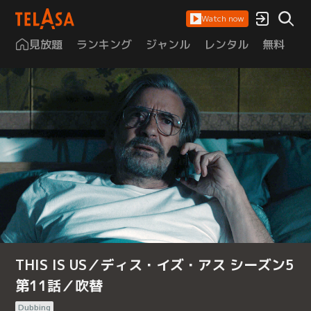
Watch now
見放題
ランキング
ジャンル
レンタル
無料
は
THIS IS US／ディス・イズ・アス シーズン5
第11話／吹替
Dubbing