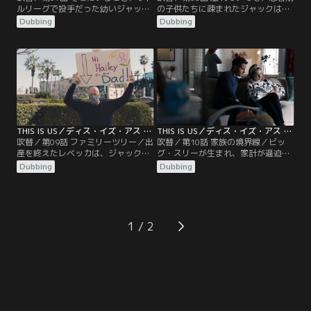
ルリーグで投手だった幼いジャッ
の子供たちに疎まれたジャックは、
ク。毎回飲酒しながら観戦する父ス
レベッカと2人で山荘で休暇を過ご
Dubbing
Dubbing
タンリーが試合に負けると機嫌が悪
す。子供たちの愚痴ばかりのレベッ
くなるため、プレッシャーを感じて
カにジャックは、子供たちの成長が
いた。一方、若いケヴィンはジャッ
寂しいと打ち明ける。一方、ケヴィ
クとアメフト合宿へ。ジャックたち
ンが不在な中、マディソンの陣痛が
の期待が重荷だったケヴィンは、監
始まる。その頃、エリーもケイトの
督からは罵られているとジャックに
立ち会いのもと女の子の出産を迎え
告白する。
ることに。
THIS IS US／ディス・イズ・アス シーズン5 第09話／吹替
THIS IS US／ディス・イズ・アス シーズン5 第10話／吹替
吹替／第09話 ファミリーツリー／出
吹替／第10話 家族の境界線／ビッ
産を終えたレベッカは、ジャックと
グ・スリーが生まれ、家計が逼迫す
一緒に病院から帰路につく。途中あ
るピアソン家。ジャックは上司たち
Dubbing
Dubbing
おり運転のドライバーとケンカしそ
とのディナーに参加して昇進を狙う
うになったジャックは、酒を飲んで
も、高額な食事代を払わされるはめ
しまい自己嫌悪に。レベッカはカイ
に。レベッカは、家計のやりくりを
ルを失った悲しみを引きずったまま
引き受ける。一方、ベスは子守にや
だった。一方、双子の世話で疲れ始
って来た母親の批判的なまなざしに
1
めていたケヴィンは、しつこいパパ
居心地が悪く、完璧な夕食で見返そ
ラッチと一触即発に。
うと試みる。ケヴィンは、ケイトと
トビーを食事会に…。