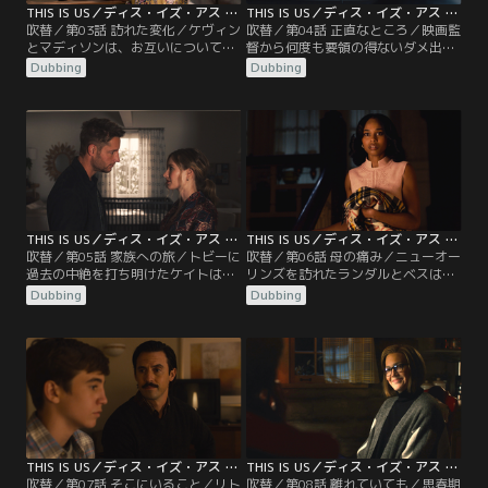
THIS IS US／ディス・イズ・アス シーズン5 第03話／吹替
THIS IS US／ディス・イズ・アス シーズン5 第04話／吹替
吹替／第03話 訪れた変化／ケヴィン
吹替／第04話 正直なところ／映画監
とマディソンは、お互いについて語
督から何度も要領の得ないダメ出し
り合うことで距離を縮める。ランダ
を受けて苛立つケヴィン。昔ランダ
Dubbing
Dubbing
ルとベスは、テスがノンバイナリー
ルに教えてもらった暗記カードを使
の友達と教師を中傷する動画をアッ
って芝居の勉強をする。エリーの健
プしていたことが分かり、戸惑いな
診に付き添ったケイトはある過去を
がらも指導。ケイトとトビーは、養
思い出す…。ランダルは、ジョギン
子候補の母親エリーと顔合わせし、
グウェアに着替える半裸姿がネット
お互いに好感を抱くのだが。
上に公開されてしまう。
THIS IS US／ディス・イズ・アス シーズン5 第05話／吹替
THIS IS US／ディス・イズ・アス シーズン5 第06話／吹替
吹替／第05話 家族への旅／トビーに
吹替／第06話 母の痛み／ニューオー
過去の中絶を打ち明けたケイトは、
リンズを訪れたランダルとベスは、
過去を乗り越えるために、マークを
ハイからローレルの生い立ちを聞
Dubbing
Dubbing
捜してサンディエゴへ向かう。一
く。名家に生まれたローレルはある
方、ケヴィンは急きょ撮影でバンク
日、湖でハイと出会い、二人は次第
ーバーへ。時を同じくして、ランダ
に惹かれ合っていくも想いはかなわ
ルの元に生前のローレルを知るハイ
ない。一人で町を出たローレルは、
という人物から連絡が来るが…。
ピッツバーグでウィリアムと出会い
ランダルを出産するが…。
THIS IS US／ディス・イズ・アス シーズン5 第07話／吹替
THIS IS US／ディス・イズ・アス シーズン5 第08話／吹替
吹替／第07話 そこにいること／リト
吹替／第08話 離れていても／思春期