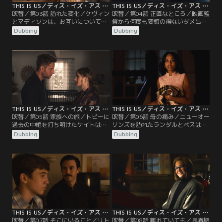
THIS IS US／ディス・イズ・アス シーズン5 第03話／吹替
THIS IS US／ディス・イズ・アス シーズン5 第04話／吹替
吹替／第03話 訪れた変化／ケヴィン
吹替／第04話 正直なところ／映画監
とマディソンは、お互いについて語
督から何度も要領の得ないダメ出し
り合うことで距離を縮める。ランダ
を受けて苛立つケヴィン。昔ランダ
Dubbing
Dubbing
ルとベスは、テスがノンバイナリー
ルに教えてもらった暗記カードを使
の友達と教師を中傷する動画をアッ
って芝居の勉強をする。エリーの健
プしていたことが分かり、戸惑いな
診に付き添ったケイトはある過去を
がらも指導。ケイトとトビーは、養
思い出す…。ランダルは、ジョギン
子候補の母親エリーと顔合わせし、
グウェアに着替える半裸姿がネット
お互いに好感を抱くのだが。
上に公開されてしまう。
THIS IS US／ディス・イズ・アス シーズン5 第05話／吹替
THIS IS US／ディス・イズ・アス シーズン5 第06話／吹替
吹替／第05話 家族への旅／トビーに
吹替／第06話 母の痛み／ニューオー
過去の中絶を打ち明けたケイトは、
リンズを訪れたランダルとベスは、
過去を乗り越えるために、マークを
ハイからローレルの生い立ちを聞
Dubbing
Dubbing
捜してサンディエゴへ向かう。一
く。名家に生まれたローレルはある
方、ケヴィンは急きょ撮影でバンク
日、湖でハイと出会い、二人は次第
ーバーへ。時を同じくして、ランダ
に惹かれ合っていくも想いはかなわ
ルの元に生前のローレルを知るハイ
ない。一人で町を出たローレルは、
という人物から連絡が来るが…。
ピッツバーグでウィリアムと出会い
ランダルを出産するが…。
THIS IS US／ディス・イズ・アス シーズン5 第07話／吹替
THIS IS US／ディス・イズ・アス シーズン5 第08話／吹替
吹替／第07話 そこにいること／リト
吹替／第08話 離れていても／思春期