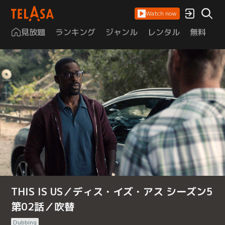
Watch now
見放題
ランキング
ジャンル
レンタル
無料
は
THIS IS US／ディス・イズ・アス シーズン5
第02話／吹替
Dubbing