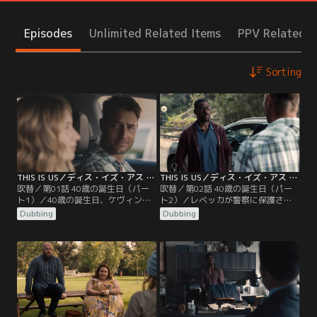
Episodes
Unlimited Related Items
PPV Related I
Sorting
THIS IS US／ディス・イズ・アス シーズン5 第01話／吹替
THIS IS US／ディス・イズ・アス シーズン5 第02話／吹替
吹替／第01話 40歳の誕生日（パー
吹替／第02話 40歳の誕生日（パー
ト1）／40歳の誕生日、ケヴィンと
ト2）／レベッカが警察に保護され
ケイトは、山荘にこもっているレベ
て帰宅。山荘に駆けつけたランダル
Dubbing
Dubbing
ッカに会いに行くが、ケヴィンと大
は、いつもと様子が違った。心配す
げんかしたランダルは家族と自宅で
るケイトに、ランダルは子供時代の
過ごす。そんな中で勃発したジョー
想いを打ち明ける。ケヴィンはラン
ジ・フロイド事件。ランダルは、自
ダルと仲直りしようと歩み寄るが、
分の存在について深く考えていた。
心を閉ざしたランダルは山荘を去
一方、ケーキを買いに出かけたレベ
る。一方、出産後の痛みに苦しむロ
ッカが一向に戻ってこず心配するケ
ーレルのため、ドラッグを入手する
イトは…。
ことにしたウィリアムだが…。