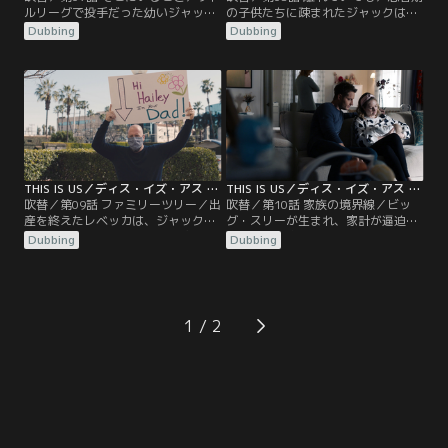
ルリーグで投手だった幼いジャッ
の子供たちに疎まれたジャックは、
ク。毎回飲酒しながら観戦する父ス
レベッカと2人で山荘で休暇を過ご
Dubbing
Dubbing
タンリーが試合に負けると機嫌が悪
す。子供たちの愚痴ばかりのレベッ
くなるため、プレッシャーを感じて
カにジャックは、子供たちの成長が
いた。一方、若いケヴィンはジャッ
寂しいと打ち明ける。一方、ケヴィ
クとアメフト合宿へ。ジャックたち
ンが不在な中、マディソンの陣痛が
の期待が重荷だったケヴィンは、監
始まる。その頃、エリーもケイトの
督からは罵られているとジャックに
立ち会いのもと女の子の出産を迎え
告白する。
ることに。
THIS IS US／ディス・イズ・アス シーズン5 第09話／吹替
THIS IS US／ディス・イズ・アス シーズン5 第10話／吹替
吹替／第09話 ファミリーツリー／出
吹替／第10話 家族の境界線／ビッ
産を終えたレベッカは、ジャックと
グ・スリーが生まれ、家計が逼迫す
一緒に病院から帰路につく。途中あ
るピアソン家。ジャックは上司たち
Dubbing
Dubbing
おり運転のドライバーとケンカしそ
とのディナーに参加して昇進を狙う
うになったジャックは、酒を飲んで
も、高額な食事代を払わされるはめ
しまい自己嫌悪に。レベッカはカイ
に。レベッカは、家計のやりくりを
ルを失った悲しみを引きずったまま
引き受ける。一方、ベスは子守にや
だった。一方、双子の世話で疲れ始
って来た母親の批判的なまなざしに
1
めていたケヴィンは、しつこいパパ
居心地が悪く、完璧な夕食で見返そ
ラッチと一触即発に。
うと試みる。ケヴィンは、ケイトと
トビーを食事会に…。