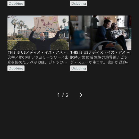
ク。毎回飲酒しながら観戦する父ス
レベッカと2人で山荘で休暇を過ご
Dubbing
Dubbing
タンリーが試合に負けると機嫌が悪
す。子供たちの愚痴ばかりのレベッ
くなるため、プレッシャーを感じて
カにジャックは、子供たちの成長が
いた。一方、若いケヴィンはジャッ
寂しいと打ち明ける。一方、ケヴィ
クとアメフト合宿へ。ジャックたち
ンが不在な中、マディソンの陣痛が
の期待が重荷だったケヴィンは、監
始まる。その頃、エリーもケイトの
督からは罵られているとジャックに
立ち会いのもと女の子の出産を迎え
告白する。
ることに。
THIS IS US／ディス・イズ・アス シーズン5 第09話／吹替
THIS IS US／ディス・イズ・アス シーズン5 第10話／吹替
吹替／第09話 ファミリーツリー／出
吹替／第10話 家族の境界線／ビッ
産を終えたレベッカは、ジャックと
グ・スリーが生まれ、家計が逼迫す
一緒に病院から帰路につく。途中あ
るピアソン家。ジャックは上司たち
Dubbing
Dubbing
おり運転のドライバーとケンカしそ
とのディナーに参加して昇進を狙う
うになったジャックは、酒を飲んで
も、高額な食事代を払わされるはめ
しまい自己嫌悪に。レベッカはカイ
に。レベッカは、家計のやりくりを
ルを失った悲しみを引きずったまま
引き受ける。一方、ベスは子守にや
だった。一方、双子の世話で疲れ始
って来た母親の批判的なまなざしに
1
めていたケヴィンは、しつこいパパ
居心地が悪く、完璧な夕食で見返そ
ラッチと一触即発に。
うと試みる。ケヴィンは、ケイトと
トビーを食事会に…。