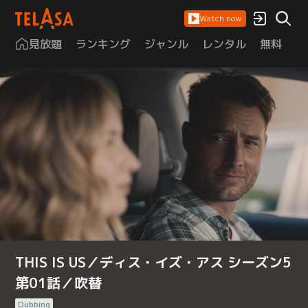
Watch now
見放題
ランキング
ジャンル
レンタル
無料
は
THIS IS US／ディス・イズ・アス シーズン5
第01話／吹替
Dubbing