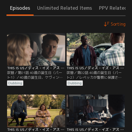
Episodes
Unlimited Related Items
PPV Related I
Sorting
THIS IS US／ディス・イズ・アス シーズン5 第01話／吹替
THIS IS US／ディス・イズ・アス シーズン5 第02話／吹替
吹替／第01話 40歳の誕生日（パー
吹替／第02話 40歳の誕生日（パー
ト1）／40歳の誕生日、ケヴィンと
ト2）／レベッカが警察に保護され
ケイトは、山荘にこもっているレベ
て帰宅。山荘に駆けつけたランダル
Dubbing
Dubbing
ッカに会いに行くが、ケヴィンと大
は、いつもと様子が違った。心配す
げんかしたランダルは家族と自宅で
るケイトに、ランダルは子供時代の
過ごす。そんな中で勃発したジョー
想いを打ち明ける。ケヴィンはラン
ジ・フロイド事件。ランダルは、自
ダルと仲直りしようと歩み寄るが、
分の存在について深く考えていた。
心を閉ざしたランダルは山荘を去
一方、ケーキを買いに出かけたレベ
る。一方、出産後の痛みに苦しむロ
ッカが一向に戻ってこず心配するケ
ーレルのため、ドラッグを入手する
イトは…。
ことにしたウィリアムだが…。
THIS IS US／ディス・イズ・アス シーズン5 第03話／吹替
THIS IS US／ディス・イズ・アス シーズン5 第04話／吹替