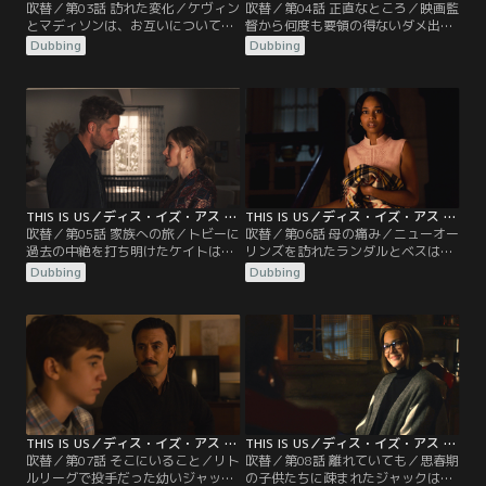
吹替／第03話 訪れた変化／ケヴィン
吹替／第04話 正直なところ／映画監
とマディソンは、お互いについて語
督から何度も要領の得ないダメ出し
り合うことで距離を縮める。ランダ
を受けて苛立つケヴィン。昔ランダ
Dubbing
Dubbing
ルとベスは、テスがノンバイナリー
ルに教えてもらった暗記カードを使
の友達と教師を中傷する動画をアッ
って芝居の勉強をする。エリーの健
プしていたことが分かり、戸惑いな
診に付き添ったケイトはある過去を
がらも指導。ケイトとトビーは、養
思い出す…。ランダルは、ジョギン
子候補の母親エリーと顔合わせし、
グウェアに着替える半裸姿がネット
お互いに好感を抱くのだが。
上に公開されてしまう。
THIS IS US／ディス・イズ・アス シーズン5 第05話／吹替
THIS IS US／ディス・イズ・アス シーズン5 第06話／吹替
吹替／第05話 家族への旅／トビーに
吹替／第06話 母の痛み／ニューオー
過去の中絶を打ち明けたケイトは、
リンズを訪れたランダルとベスは、
過去を乗り越えるために、マークを
ハイからローレルの生い立ちを聞
Dubbing
Dubbing
捜してサンディエゴへ向かう。一
く。名家に生まれたローレルはある
方、ケヴィンは急きょ撮影でバンク
日、湖でハイと出会い、二人は次第
ーバーへ。時を同じくして、ランダ
に惹かれ合っていくも想いはかなわ
ルの元に生前のローレルを知るハイ
ない。一人で町を出たローレルは、
という人物から連絡が来るが…。
ピッツバーグでウィリアムと出会い
ランダルを出産するが…。
THIS IS US／ディス・イズ・アス シーズン5 第07話／吹替
THIS IS US／ディス・イズ・アス シーズン5 第08話／吹替
吹替／第07話 そこにいること／リト
吹替／第08話 離れていても／思春期
ルリーグで投手だった幼いジャッ
の子供たちに疎まれたジャックは、