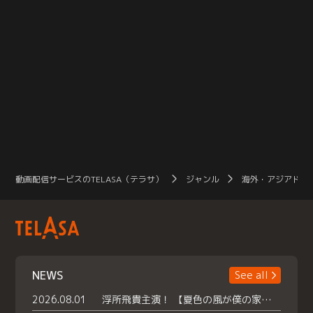
動画配信サービスのTELASA（テラサ）
ジャンル
海外・アジアドラ
NEWS
See all
2026.08.01
浮所飛貴主演！ 【夏色の風が僕の家にやってきた】 本日よりテラサで独占配信スタート！