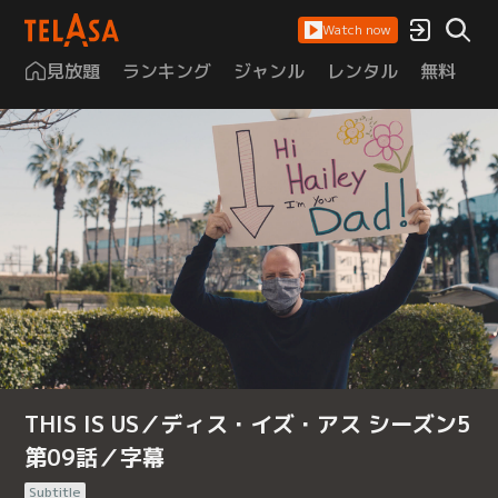
Watch now
見放題
ランキング
ジャンル
レンタル
無料
は
THIS IS US／ディス・イズ・アス シーズン5
第09話／字幕
Subtitle