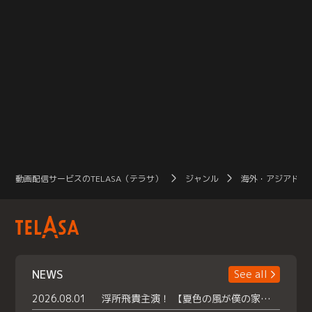
動画配信サービスのTELASA（テラサ）
ジャンル
海外・アジアドラ
NEWS
See all
2026.08.01
浮所飛貴主演！ 【夏色の風が僕の家にやってきた】 本日よりテラサで独占配信スタート！