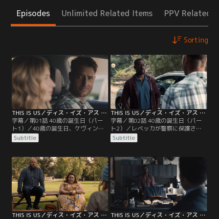
Episodes
Unlimited Related Items
PPV Related I
Sorting
THIS IS US／ディス・イズ・アス シーズン5 第01話／字幕
THIS IS US／ディス・イズ・アス シーズン5 第02話／字幕
字幕／第01話 40歳の誕生日（パー
字幕／第02話 40歳の誕生日（パー
ト1）／40歳の誕生日、ケヴィンと
ト2）／レベッカが警察に保護され
ケイトは、山荘にこもっているレベ
て帰宅。山荘に駆けつけたランダル
Subtitle
Subtitle
ッカに会いに行くが、ケヴィンと大
は、いつもと様子が違った。心配す
げんかしたランダルは家族と自宅で
るケイトに、ランダルは子供時代の
過ごす。そんな中で勃発したジョー
想いを打ち明ける。ケヴィンはラン
ジ・フロイド事件。ランダルは、自
ダルと仲直りしようと歩み寄るが、
分の存在について深く考えていた。
心を閉ざしたランダルは山荘を去
一方、ケーキを買いに出かけたレベ
る。一方、出産後の痛みに苦しむロ
ッカが一向に戻ってこず心配するケ
ーレルのため、ドラッグを入手する
イトは…。
ことにしたウィリアムだが…。
THIS IS US／ディス・イズ・アス シーズン5 第03話／字幕
THIS IS US／ディス・イズ・アス シーズン5 第04話／字幕