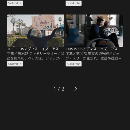
ク。毎回飲酒しながら観戦する父ス
レベッカと2人で山荘で休暇を過ご
Subtitle
Subtitle
タンリーが試合に負けると機嫌が悪
す。子供たちの愚痴ばかりのレベッ
くなるため、プレッシャーを感じて
カにジャックは、子供たちの成長が
いた。一方、若いケヴィンはジャッ
寂しいと打ち明ける。一方、ケヴィ
クとアメフト合宿へ。ジャックたち
ンが不在な中、マディソンの陣痛が
の期待が重荷だったケヴィンは、監
始まる。その頃、エリーもケイトの
督からは罵られているとジャックに
立ち会いのもと女の子の出産を迎え
告白する。
ることに。
THIS IS US／ディス・イズ・アス シーズン5 第09話／字幕
THIS IS US／ディス・イズ・アス シーズン5 第10話／字幕
字幕／第09話 ファミリーツリー／出
字幕／第10話 家族の境界線／ビッ
産を終えたレベッカは、ジャックと
グ・スリーが生まれ、家計が逼迫す
一緒に病院から帰路につく。途中あ
るピアソン家。ジャックは上司たち
Subtitle
Subtitle
おり運転のドライバーとケンカしそ
とのディナーに参加して昇進を狙う
うになったジャックは、酒を飲んで
も、高額な食事代を払わされるはめ
しまい自己嫌悪に。レベッカはカイ
に。レベッカは、家計のやりくりを
ルを失った悲しみを引きずったまま
引き受ける。一方、ベスは子守にや
だった。一方、双子の世話で疲れ始
って来た母親の批判的なまなざしに
1
めていたケヴィンは、しつこいパパ
居心地が悪く、完璧な夕食で見返そ
ラッチと一触即発に。
うと試みる。ケヴィンは、ケイトと
トビーを食事会に…。