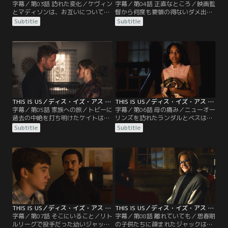
字幕／第03話 訪れた変化／ケヴィン
字幕／第04話 正直なところ／映画監
とマディソンは、お互いについて語
督から何度も要領の得ないダメ出し
り合うことで距離を縮める。ランダ
を受けて苛立つケヴィン。昔ランダ
Subtitle
Subtitle
ルとベスは、テスがノンバイナリー
ルに教えてもらった暗記カードを使
の友達と教師を中傷する動画をアッ
って芝居の勉強をする。エリーの健
プしていたことが分かり、戸惑いな
診に付き添ったケイトはある過去を
がらも指導。ケイトとトビーは、養
思い出す…。ランダルは、ジョギン
子候補の母親エリーと顔合わせし、
グウェアに着替える半裸姿がネット
お互いに好感を抱くのだが。
上に公開されてしまう。
THIS IS US／ディス・イズ・アス シーズン5 第05話／字幕
THIS IS US／ディス・イズ・アス シーズン5 第06話／字幕
字幕／第05話 家族への旅／トビーに
字幕／第06話 母の痛み／ニューオー
過去の中絶を打ち明けたケイトは、
リンズを訪れたランダルとベスは、
過去を乗り越えるために、マークを
ハイからローレルの生い立ちを聞
Subtitle
Subtitle
捜してサンディエゴへ向かう。一
く。名家に生まれたローレルはある
方、ケヴィンは急きょ撮影でバンク
日、湖でハイと出会い、二人は次第
ーバーへ。時を同じくして、ランダ
に惹かれ合っていくも想いはかなわ
ルの元に生前のローレルを知るハイ
ない。一人で町を出たローレルは、
という人物から連絡が来るが…。
ピッツバーグでウィリアムと出会い
ランダルを出産するが…。
THIS IS US／ディス・イズ・アス シーズン5 第07話／字幕
THIS IS US／ディス・イズ・アス シーズン5 第08話／字幕
字幕／第07話 そこにいること／リト
字幕／第08話 離れていても／思春期
ルリーグで投手だった幼いジャッ
の子供たちに疎まれたジャックは、