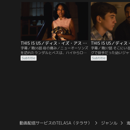
ジ・フロイド事件。ランダルは、自分の存
ダルと仲直りしようと歩
在について深く考えていた。一方、ケーキ
ざしたランダルは山荘を
を買いに出かけたレベッカが一向に戻って
後の痛みに苦しむローレ
こず心配するケイトは…。
グを入手することにした
が…。
THIS IS US／ディス・イズ・アス シーズン5 第06話／字幕
字幕／第06話 母の痛み／ニューオーリンズ
字幕／第07話 そこにい
を訪れたランダルとベスは、ハイからロー
グで投手だった幼いジャ
レルの生い立ちを聞く。名家に生まれたロ
ながら観戦する父スタン
Subtitle
Subtitle
ーレルはある日、湖でハイと出会い、二人
ると機嫌が悪くなるため
は次第に惹かれ合っていくも想いはかなわ
感じていた。一方、若い
ない。一人で町を出たローレルは、ピッツ
クとアメフト合宿へ。ジ
バーグでウィリアムと出会いランダルを出
が重荷だったケヴィンは
産するが…。
れているとジャックに告
動画配信サービスのTELASA（テラサ）
ジャンル