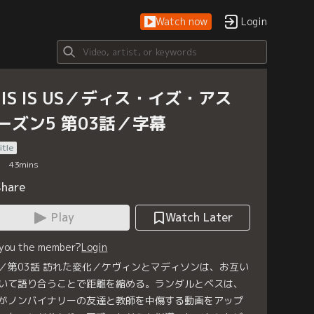
Watch now
Login
HIS IS US／ディス・イズ・アス
ーズン5 第03話／字幕
itle
43
mins
Share
Play
Watch Later
 you the member?
Login
／第03話 訪れた変化／ケヴィンとマディソンは、お互い
いて語り合うことで距離を縮める。ランダルとベスは、
がノンバイナリーの友達と教師を中傷する動画をアップ