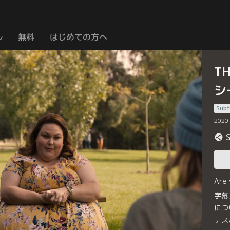
ル
無料
はじめての方へ
T
シ
Subt
2020
Are
字幕
につ
テス