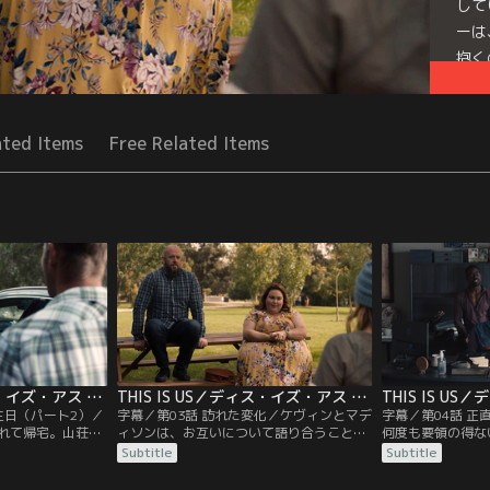
して
ーは
抱く
Seri
ated Items
Free Related Items
THIS IS US／ディス・イズ・アス シーズン5 第02話／字幕
THIS IS US／ディス・イズ・アス シーズン5 第03話／字幕
誕生日（パート2）／
字幕／第03話 訪れた変化／ケヴィンとマデ
字幕／第04話 
れて帰宅。山荘に
ィソンは、お互いについて語り合うことで
何度も要領の得な
いつもと様子が違
距離を縮める。ランダルとベスは、テスが
つケヴィン。昔ラ
Subtitle
Subtitle
、ランダルは子供
ノンバイナリーの友達と教師を中傷する動
暗記カードを使っ
。ケヴィンはラン
画をアップしていたことが分かり、戸惑い
リーの健診に付き