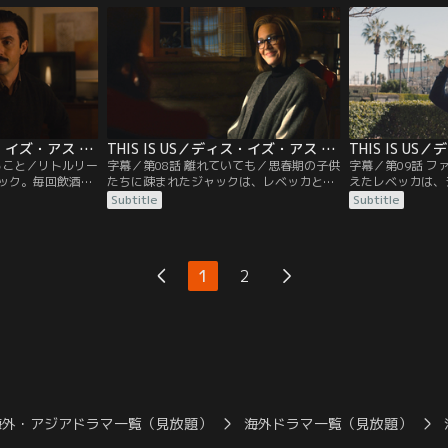
み寄るが、心を閉
ながらも指導。ケイトとトビーは、養子候
を思い出す…。ラ
去る。一方、出産
補の母親エリーと顔合わせし、お互いに好
ェアに着替える半
ルのため、ドラッ
感を抱くのだが。
れてしまう。
ウィリアムだ
THIS IS US／ディス・イズ・アス シーズン5 第07話／字幕
THIS IS US／ディス・イズ・アス シーズン5 第08話／字幕
ること／リトルリー
字幕／第08話 離れていても／思春期の子供
字幕／第09話 
ック。毎回飲酒し
たちに疎まれたジャックは、レベッカと2
えたレベッカは、
リーが試合に負け
人で山荘で休暇を過ごす。子供たちの愚痴
ら帰路につく。途
Subtitle
Subtitle
、プレッシャーを
ばかりのレベッカにジャックは、子供たち
ーとケンカしそう
ケヴィンはジャッ
の成長が寂しいと打ち明ける。一方、ケヴ
を飲んでしまい自
ャックたちの期待
ィンが不在な中、マディソンの陣痛が始ま
イルを失った悲し
、監督からは罵ら
る。その頃、エリーもケイトの立ち会いの
た。一方、双子の
1
2
白する。
もと女の子の出産を迎えることに。
ヴィンは、しつこ
に。
海外・アジアドラマ一覧（見放題）
海外ドラマ一覧（見放題）