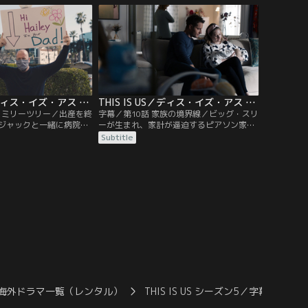
ンダルは、ジョギングウ
ルの元に生前のローレルを知るハイという
裸姿がネット上に公開さ
人物から連絡が来るが…。
THIS IS US／ディス・イズ・アス シーズン5 第09話／字幕
THIS IS US／ディス・イズ・アス シーズン5 第10話／字幕
ファミリーツリー／出産を終
字幕／第10話 家族の境界線／ビッグ・スリ
ジャックと一緒に病院か
ーが生まれ、家計が逼迫するピアソン家。
中あおり運転のドライバ
ジャックは上司たちとのディナーに参加し
Subtitle
になったジャックは、酒
て昇進を狙うも、高額な食事代を払わされ
己嫌悪に。レベッカはカ
るはめに。レベッカは、家計のやりくりを
みを引きずったままだっ
引き受ける。一方、ベスは子守にやって来
世話で疲れ始めていたケ
た母親の批判的なまなざしに居心地が悪
いパパラッチと一触即発
く、完璧な夕食で見返そうと試みる。ケヴ
ィンは、ケイトとトビーを食事会に…。
海外ドラマ一覧（レンタル）
THIS IS US シーズン5／字幕
TH