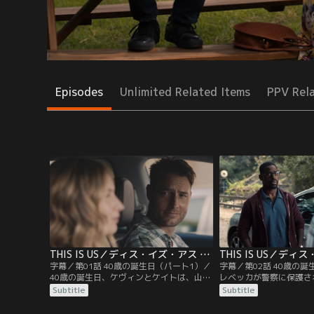
Episodes
Unlimited Related Items
PPV Rel
THIS IS US／ディス・イズ・アス シーズン5 第01話／字幕
字幕／第01話 40歳の誕生日（パート1）／
字幕／第02話 40歳の
40歳の誕生日、ケヴィンとケイトは、山荘
レベッカが警察に保護さ
にこもっているレベッカに会いに行くが、
駆けつけたランダルは、
Subtitle
Subtitle
ケヴィンと大げんかしたランダルは家族と
った。心配するケイトに
自宅で過ごす。そんな中で勃発したジョー
時代の想いを打ち明ける