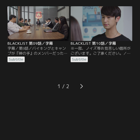
イト、ジンベエは病院に運ばれる。
する。しかし、『神の手』の一味に
さらに、バンタットが何者かによっ
何故かタイトルの姿が…。
て連れ去られてしまう。そんな中、
ハイライトはオレンジがタイトルと
親しげに話す姿を目撃。オレンジを
めぐって、ハイライトとタイトルは
口論になってしまう。
BLACKLIST 第09話／字幕
BLACKLIST 第10話／字幕
字幕／第9話／バイキングとキャン
※一部、ノイズ等お見苦しい個所が
プが『神の手』のメンバーだったこ
ございます。ご了承ください。／字
とで生徒会は解散となり、校内に平
幕／第10話／ワンパデットとジンマ
Subtitle
Subtitle
和が訪れたかのように思えた。しか
ニーが、クリン校長の手下によって
し、ワンパデットはクリン校長が黒
連れ去られてしまう。一方『ブラッ
幕であると疑っていた。そこで『ブ
クリスト』のメンバーは、校長が黒
ラックリスト』のメンバーに証拠を
幕だという証拠を集めるため潜入し
集めるよう指示するも、その強引な
た廃ビルで、衝撃的な現場を目撃し
1
やり方にトラフィックは不信感を募
てしまう。そしてアンドリューに
らせていた。
は、『ブラックリスト』のメンバー
にも打ち明けられずにいた…。