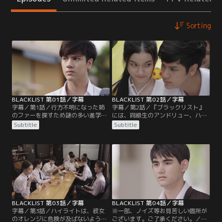
Sorting
BLACKLIST 第01話／字幕
BLACKLIST 第02話／字幕
字幕／第1話／行方不明になった姉
字幕／第2話／『ブラックリスト』
のファーを探すため謎の多い進学
には、同級生のアンドリュー、ハイ
校・エーカナン高校に入学したトラ
ライト、バンタット、ジンベエ、タ
Subtitle
Subtitle
フィックは、失踪につながる手掛か
イトルの姿が。トラフィックは学園
りを探していた。同級生のアンドリ
内で暗躍する闇の組織『神の手』が
ューとハイライトも加わるが、何者
姉の失踪に関わっていることを知
かによって襲われ囚われの身となっ
り、『ブラックリスト』のメンバー
てしまう。なんとか危機を脱したト
とともに周辺人物を調査すること
ラフィックは、担任教師のワンパデ
に。『神の手』と接触した人物を尾
ットから学園の謎を調査するために
行するなか、アンドリューは自身を
集められた…。
差し置いてリーダーに選ばれた…。
BLACKLIST 第03話／字幕
BLACKLIST 第04話／字幕
字幕／第3話／ハイライトは、彼女
※一部、ノイズ等お見苦しい個所が
のオレンジに危険が及ばないよう
ございます。ご了承ください。／字