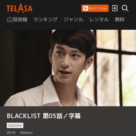
Watch now
見放題
ランキング
ジャンル
レンタル
無料
は
BLACKLIST 第05話／字幕
Subtitle
2019
49
mins