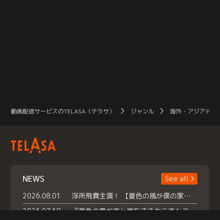
動画配信サービスのTELASA（テラサ）
ジャンル
海外・アジアドラ
NEWS
See all
2026.08.01
浮所飛貴主演！ 【夏色の風が僕の家にやってきた】 本日よりテラサで独占配信スタート！
2026.07.18
『夏色の雲が恋と嵐をまきおこす』スペシャルメイキング 【Part1】2026年７月18日（土）23時30分～配信スタート！話題のシーンの裏側を大公開！豪華キャスト大集合！ 『武宮家 真夏の家族会議』開催！