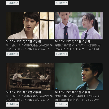
『ブラックリスト』のことを話せず
幕／第4話／初恋の相手であるカッ
Subtitle
Subtitle
にいた。そんな中、学園内で起きた
プケーキと再会するタイトル。しか
ある事件と『神の手』との関連を調
しカップケーキの兄であるダーク
査すべく、被害者のジュートの元を
は、闇の組織『神の手』から追われ
訪れると、彼は建物の屋上から飛び
ていた。愛する人を守るため、タイ
降りようとしていた。ハイライトは
トルは『ブラックリスト』のメンバ
彼の自殺を止め犯人捜索を約束する
ーには知らせず、ダークと2人で
も、精神的に追い詰められたジュー
『神の手』とそのリーダーが集まる
トはとんでもない行動に出る。
場所へと乗り込むのだが…。
BLACKLIST 第05話／字幕
BLACKLIST 第06話／字幕
※一部、ノイズ等お見苦しい個所が
字幕／第6話／バンタットは学校内
ございます。ご了承ください。／字
で流行りだしたあるゲームと『神の
幕／第5話／ダークに裏切られ大怪
手』との関連を調べる中で、校長の
Subtitle
Subtitle
我を負ったタイトルは、これ以上仲
姪であるライラと急接近する。一
間に危害が及ばないよう『ブラック
方、他のメンバーは新設された学習
リスト』を抜けることに。ジンベエ
サポート集団『アイジーニアス』へ
は情報収集のため『神の手』の一味
潜入調査をすることに。タイトルは
になりすまし、彼らが運営するカジ
生徒会へ入会し、生徒会長のキャン
ノへの潜入を試みる。しかし、そこ
プから『ブラックリスト』のメンバ
には何故かキャロットの姿が…。
ーを監視するように命じられる。
BLACKLIST 第07話／字幕
BLACKLIST 第08話／字幕
※一部、ノイズ等お見苦しい個所が
字幕／第8話／『神の手』のある計
ございます。ご了承ください。／字
画を阻止するため、そしてバンテッ
幕／第7話／『神の手』によって薬
トを救出するため『ブラックリス
Subtitle
Subtitle
物を盛られたアンドリュー、ハイラ
ト』のメンバーは敵のアジトに潜入