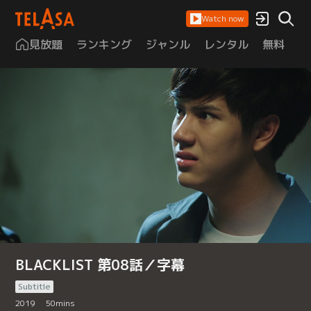
Watch now
見放題
ランキング
ジャンル
レンタル
無料
は
BLACKLIST 第08話／字幕
Subtitle
2019
50
mins