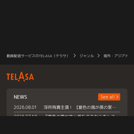
動画配信サービスのTELASA（テラサ）
ジャンル
海外・アジアドラ
NEWS
See all
2026.08.01
浮所飛貴主演！ 【夏色の風が僕の家にやってきた】 本日よりテラサで独占配信スタート！
2026.07.18
『夏色の雲が恋と嵐をまきおこす』スペシャルメイキング 【Part1】2026年７月18日（土）23時30分～配信スタート！話題のシーンの裏側を大公開！豪華キャスト大集合！ 『武宮家 真夏の家族会議』開催！
2026.07.15
救命医・遥（今田）の《心揺さぶる過去》や、 麻酔科医・権野（船越英一郎）の《謎多きプライベート》など… 《知られざるエピソード》を独占配信！