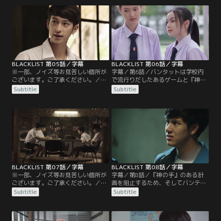
ある事件と『神の手』との関連を調
しカップケーキの兄であるダーク
査すべく、被害者のジュートの元を
は、闇の組織『神の手』から追われ
訪れると、彼は建物の屋上から飛び
ていた。愛する人を守るため、タイ
降りようとしていた。ハイライトは
トルは『ブラックリスト』のメンバ
彼の自殺を止め犯人捜索を約束する
ーには知らせず、ダークと2人で
も、精神的に追い詰められたジュー
『神の手』とそのリーダーが集まる
トはとんでもない行動に出る。
場所へと乗り込むのだが…。
BLACKLIST 第05話／字幕
BLACKLIST 第06話／字幕
※一部、ノイズ等お見苦しい個所が
字幕／第6話／バンタットは学校内
ございます。ご了承ください。／字
で流行りだしたあるゲームと『神の
幕／第5話／ダークに裏切られ大怪
手』との関連を調べる中で、校長の
Subtitle
Subtitle
我を負ったタイトルは、これ以上仲
姪であるライラと急接近する。一
間に危害が及ばないよう『ブラック
方、他のメンバーは新設された学習
リスト』を抜けることに。ジンベエ
サポート集団『アイジーニアス』へ
は情報収集のため『神の手』の一味
潜入調査をすることに。タイトルは
になりすまし、彼らが運営するカジ
生徒会へ入会し、生徒会長のキャン
ノへの潜入を試みる。しかし、そこ
プから『ブラックリスト』のメンバ
には何故かキャロットの姿が…。
ーを監視するように命じられる。
BLACKLIST 第07話／字幕
BLACKLIST 第08話／字幕
※一部、ノイズ等お見苦しい個所が
字幕／第8話／『神の手』のある計
ございます。ご了承ください。／字
画を阻止するため、そしてバンテッ
幕／第7話／『神の手』によって薬
トを救出するため『ブラックリス
Subtitle
Subtitle
物を盛られたアンドリュー、ハイラ
ト』のメンバーは敵のアジトに潜入
イト、ジンベエは病院に運ばれる。
する。しかし、『神の手』の一味に
さらに、バンタットが何者かによっ
何故かタイトルの姿が…。