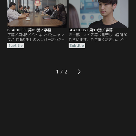
て連れ去られてしまう。そんな中、
ハイライトはオレンジがタイトルと
親しげに話す姿を目撃。オレンジを
めぐって、ハイライトとタイトルは
口論になってしまう。
BLACKLIST 第09話／字幕
BLACKLIST 第10話／字幕
字幕／第9話／バイキングとキャン
※一部、ノイズ等お見苦しい個所が
プが『神の手』のメンバーだったこ
ございます。ご了承ください。／字
とで生徒会は解散となり、校内に平
幕／第10話／ワンパデットとジンマ
Subtitle
Subtitle
和が訪れたかのように思えた。しか
ニーが、クリン校長の手下によって
し、ワンパデットはクリン校長が黒
連れ去られてしまう。一方『ブラッ
幕であると疑っていた。そこで『ブ
クリスト』のメンバーは、校長が黒
ラックリスト』のメンバーに証拠を
幕だという証拠を集めるため潜入し
集めるよう指示するも、その強引な
た廃ビルで、衝撃的な現場を目撃し
1
やり方にトラフィックは不信感を募
てしまう。そしてアンドリューに
らせていた。
は、『ブラックリスト』のメンバー
にも打ち明けられずにいた…。