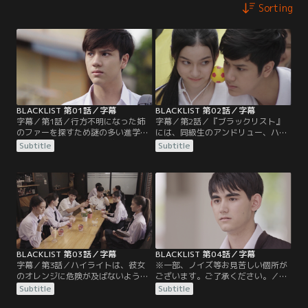
Sorting
BLACKLIST 第01話／字幕
BLACKLIST 第02話／字幕
字幕／第1話／行方不明になった姉
字幕／第2話／『ブラックリスト』
のファーを探すため謎の多い進学
には、同級生のアンドリュー、ハイ
校・エーカナン高校に入学したトラ
ライト、バンタット、ジンベエ、タ
Subtitle
Subtitle
フィックは、失踪につながる手掛か
イトルの姿が。トラフィックは学園
りを探していた。同級生のアンドリ
内で暗躍する闇の組織『神の手』が
ューとハイライトも加わるが、何者
姉の失踪に関わっていることを知
かによって襲われ囚われの身となっ
り、『ブラックリスト』のメンバー
てしまう。なんとか危機を脱したト
とともに周辺人物を調査すること
ラフィックは、担任教師のワンパデ
に。『神の手』と接触した人物を尾
ットから学園の謎を調査するために
行するなか、アンドリューは自身を
集められた…。
差し置いてリーダーに選ばれた…。
BLACKLIST 第03話／字幕
BLACKLIST 第04話／字幕
字幕／第3話／ハイライトは、彼女
※一部、ノイズ等お見苦しい個所が
のオレンジに危険が及ばないよう
ございます。ご了承ください。／字
『ブラックリスト』のことを話せず
幕／第4話／初恋の相手であるカッ
Subtitle
Subtitle
にいた。そんな中、学園内で起きた
プケーキと再会するタイトル。しか