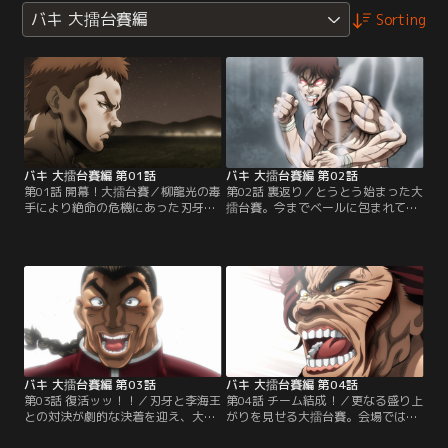
バキ 大擂台賽編
Sorting
バキ 大擂台賽編 第01話
バキ 大擂台賽編 第02話
第01話 開幕！大擂台賽／柳龍光の毒
第02話 裏返り／とうとう始まった大
手により絶命の危機にあった刃牙は
擂台賽。今までベールに包まれてい
烈海王の手によって中国へと運ばれ
たマホメド・アライJr.の真の実力が
た。しかし刃牙は瀕死の状態にも関
明らかになる。そして刃牙の一回戦
わらず、中国全土から武術の達人で
の相手はよりにもよって毒手の使い
ある海王を集め、「海皇」を決める
手である李海王だった。
という100年に一度の大擂台賽に出
場することを勧められる。
バキ 大擂台賽編 第03話
バキ 大擂台賽編 第04話
第03話 復活ッッ！！／刃牙と李海王
第04話 チーム結成！／更なる盛り上
との対決が劇的な決着を迎え、大擂
がりを見せる大擂台賽。会場では三
台賽は新たな局面に入る。前回の大
合拳の使い手である陳海王と、日本