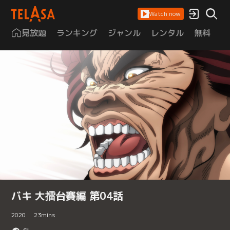
Watch now
見放題
ランキング
ジャンル
レンタル
無料
は
バキ 大擂台賽編 第04話
2020
23
mins