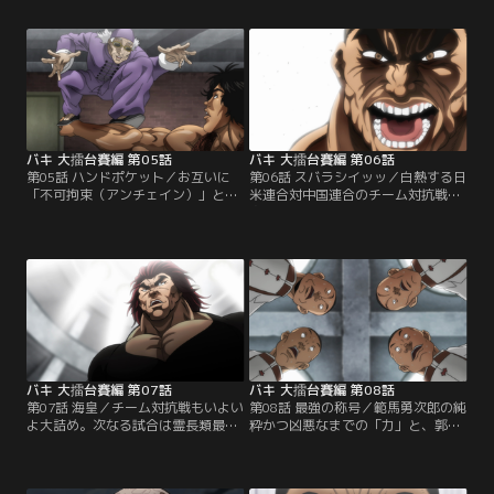
擂台賽覇者であり、生ける伝説と呼
で唯一海王の称号を持つ空拳道の寂
ばれる郭海皇がムエタイの使い手、
海王の試合が行われていた。その最
サムワン海王と対決する。
中、試合会場の裏では刃牙が勇次郎
に対戦表明をしていた。
バキ 大擂台賽編 第05話
バキ 大擂台賽編 第06話
第05話 ハンドポケット／お互いに
第06話 スバラシイッッ／白熱する日
「不可拘束（アンチェイン）」とい
米連合対中国連合のチーム対抗戦は
うニックネームを持つオリバと龍書
寂海王対烈海王の対決に。烈海王と
文の試合が始まる。龍の闘い方は、
いう中国拳法の歴史の中でも屈指の
ポケットに手を突っ込んだ状態で構
強さを誇る相手に、寂は心理戦を仕
える不思議なスタイル。怪力自慢の
掛け勝機を掴もうとする。
オリバはどう立ち向かうのか…！？
バキ 大擂台賽編 第07話
バキ 大擂台賽編 第08話
第07話 海皇／チーム対抗戦もいよい
第08話 最強の称号／範馬勇次郎の純
よ大詰め。次なる試合は霊長類最強
粋かつ凶悪なまでの「力」と、郭海
の男、範馬勇次郎と中国拳法の頂で
皇が100年もの長きに渡り練り上げ
あり、生ける伝説である郭海皇の対
てきた「武」がぶつかり合い、激し
戦。未だかつて見たことがない空前
さを増していく闘い。そして決着を