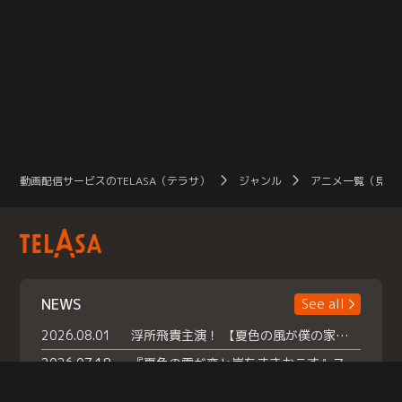
動画配信サービスのTELASA（テラサ）
ジャンル
アニメ一覧（見放
NEWS
See all
2026.08.01
浮所飛貴主演！ 【夏色の風が僕の家にやってきた】 本日よりテラサで独占配信スタート！
2026.07.18
『夏色の雲が恋と嵐をまきおこす』スペシャルメイキング 【Part1】2026年７月18日（土）23時30分～配信スタート！話題のシーンの裏側を大公開！豪華キャスト大集合！ 『武宮家 真夏の家族会議』開催！
2026.07.15
救命医・遥（今田）の《心揺さぶる過去》や、 麻酔科医・権野（船越英一郎）の《謎多きプライベート》など… 《知られざるエピソード》を独占配信！