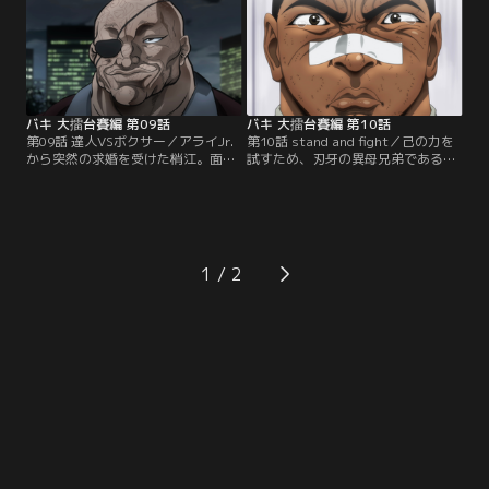
絶後の闘いが始まろうとしてい
着けるべく、とうとう勇次郎が己の
た…！！
「力」を解放する！！
バキ 大擂台賽編 第09話
バキ 大擂台賽編 第10話
第09話 達人VSボクサー／アライJr.
第10話 stand and fight／己の力を
から突然の求婚を受けた梢江。面喰
試すため、刃牙の異母兄弟であるジ
う梢江だがどうやら本気の様子。刃
ャック・ハンマーに狙いを定め闘い
牙よりも優れたオスであることを証
を挑んだアライJr.。だが今まで対戦
明するため、アライJr.は合気の達
した相手とは全く違う、あまりに異
人、渋川剛気に闘いを挑む。
質なジャック・ハンマーの強さを知
る。
1