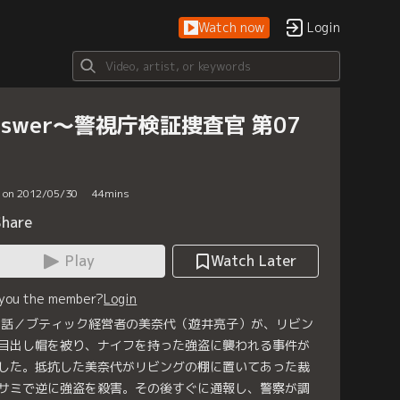
Watch now
Login
nswer～警視庁検証捜査官 第07
d on 2012/05/30
44
mins
Share
Play
Watch Later
 you the member?
Login
7話／ブティック経営者の美奈代（遊井亮子）が、リビン
目出し帽を被り、ナイフを持った強盗に襲われる事件が
した。抵抗した美奈代がリビングの棚に置いてあった裁
サミで逆に強盗を殺害。その後すぐに通報し、警察が調