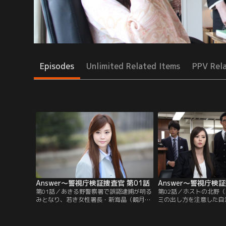
Episodes
Unlimited Related Items
PPV Rel
Answer～警視庁検証捜査官 第01話
Answer～警視庁検
第01話／あきる野警察署で誤認逮捕が明る
第02話／ホストの北野
みとなり、若き女性署長・新海晶（観月あ
ミの出し方を注意した自
りさ）の謝罪会見が行われた。型通りの原
（梅沢昌代）を刺殺した
稿を読む晶だったが、突然晶は「個人的な
野と被害者の姿を向かい
見解を」と口火を切り、強引な自白誘導が
が目撃」とあるが、夜の