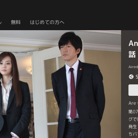
ル
無料
はじめての方へ
A
話
Aire
Are
第0
グで
発生
ちバ