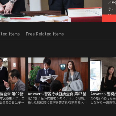
べた
うこ
Mor
Seri
ated Items
Free Related Items
証捜査官 第02話
Answer～警視庁検証捜査官 第03話
Answer～警
（本宮泰風）が、ゴ
第03話／若い女性を次々にナイフで殺害。
第04話／強行犯
治会長の日出子
殺した順に腹に数字を書き込む猟奇殺人事
しながら一瞬首を
。送致書には「北
件が発生した。3人目の里桜（広瀬アリ
郎）。小暮が何か
の家に住む受験生
ス）殺害後、現場近くを歩いていた高校生
気づいた晶（観月
8時過ぎに被害者
の寺本（石黒英雄）が逮捕されたが、寺本
り上げ長谷部（五