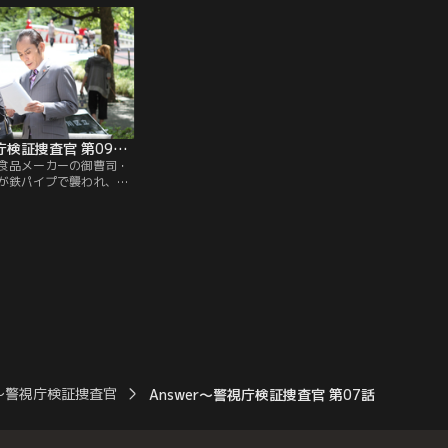
務の田口（乃木涼介）。
る警察上層部は自殺で処理をしようとする
に見えたが、検視官が首
が、思わぬ元同僚の死に動揺する永友は他
た際に残る吉川線を発
殺の可能性も捨てきれず…。
Answer～警視庁検証捜査官 第09話（最終話）
食品メーカーの御曹司・
が鉄パイプで襲われ、意
が起こった。通りがかっ
査係の新海晶（観月あり
イプを持っていた楠田
捕された。楠田は12年前
片岡鶴太郎）とコンビを
ある花岡警部補（加門
月前に出所したばかりだ
r～警視庁検証捜査官
Answer～警視庁検証捜査官 第07話