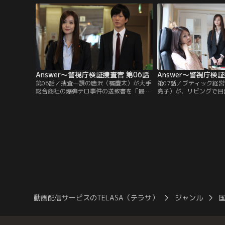
あったことを暴露してしまう。女性署長
宅のリビングはレースの
の“内部告発”に世間は賛否両論。
たとか。不審に感じた晶
検証を開始する。
Answer～警視庁検証捜査官 第06話
Answer～警視庁検
第06話／捜査一課の唐沢（橘慶太）が大手
第07話／ブティック経
総合商社の爆弾テロ事件の送致書を「最優
亮子）が、リビングで目
先で」と検証捜査係へやってきた。さっそ
イフを持った強盗に襲わ
く晶（観月ありさ）は送致書を長谷部（五
た。抵抗した美奈代がリ
十嵐隼士）に読ませると、大手商社の本社
てあった裁ちバサミで逆
ビルで何者かが仕掛けた爆弾が爆発、社長
の後すぐに通報し、警察
は難を逃れたが、来客として同社を訪れて
強盗は、編集者で夫・圭
いた治子（泉晶子）が重傷を負ったとい
ということが分かった。
う。
動画配信サービスのTELASA（テラサ）
ジャンル