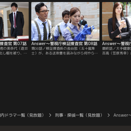
カーテンだけだっ
は完全黙秘を続けていた。しかし、被害
被害者は家具店勤
（観月ありさ）は
者・里桜の血痕が検出されたナイフや里桜
首吊り自殺のよう
のピンクの傘を持っていたことなどから犯
を絞められ抵抗し
行は寺本によるものと断定され…。
見。
証捜査官 第07話
Answer～警視庁検証捜査官 第08話
営者の美奈代（遊井
第08話／検証捜査係の長谷部（五十嵐隼
最終話／大手健康
出し帽を被り、ナ
士）が、ある送致書を読みながら何やらブ
吉高（笠原秀幸）
れる事件が発生し
ツブツ。晶（観月ありさ）を見かけると、
識不明となる事件
ビングの棚に置い
なんと検証へと引っ張っていく。事件はジ
た警視庁・検証捜
に強盗を殺害。そ
ャーナリストの小嶋（伊東孝明）が仕事場
さ）が発見、鉄パ
が調べた所、その
で殺害されたというもので、小嶋と同じく
（内藤剛志）は逮
一（井田國彦）だ
ジャーナリストの山城（下條アトム）が容
に、かつて小暮（
疑者として逮捕された。
組んでいたことも
良）を殺害、4カ
った。
国内ドラマ一覧（見放題）
刑事・探偵一覧（見放題）
Answe