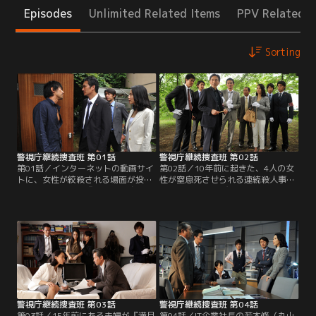
Episodes
Unlimited Related Items
PPV Related I
Sorting
警視庁継続捜査班 第01話
警視庁継続捜査班 第02話
第01話／インターネットの動画サイ
第02話／10年前に起きた、4人の女
トに、女性が絞殺される場面が投稿
性が窒息死させられる連続殺人事
された。投稿者は『金曜日の絞殺
件。“雨の日の悪魔”と呼ばれた犯人
魔』。6年前に4人の女性を連続して
は殺害した女性の着衣のボタンをひ
毎週金曜日に絞殺した異常殺人者と
とつ切り取って持ち去っていた。最
同じ名前だった。警視庁継続捜査
後の事件から2ヵ月後、容疑者の土
班・班長の水城紀子（余貴美子）
蔵亀生が自宅で逮捕される。土蔵は
は、優秀なプロファイラーで現在は
犯行を自供し警察の問題なく送検。
警察大学校の准教授である貴志真奈
だが土蔵は裁判になってからは一転
美（木村佳乃）に投稿された動画の
して犯行を否認し続けた。
分析を依頼。
警視庁継続捜査班 第03話
警視庁継続捜査班 第04話
第03話／15年前にある夫婦が『満月
第04話／IT企業社長の若木修（丸山