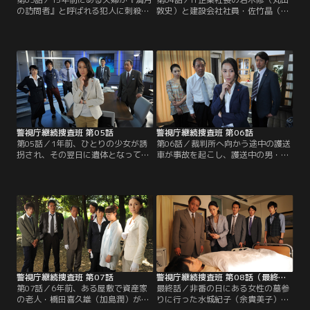
の訪問者』と呼ばれる犯人に刺殺さ
敦史）と建設会社社員・佐竹晶（高
れた。殺された夫婦の娘で、ただひ
山猛久）が相次いで射殺される事件
とり生き延びた越坂奈月（芦名星）
が起きた。2件の犯行に使われたの
は音楽大学に入学し、著名なチェリ
は同じ銃で、捜査本部は同一人物に
ストとして活躍。だが15年の時を経
よる犯行と推測。さらに使用された
て、『満月の訪問者』から奈月にメ
拳銃が、10年前に警察官から奪われ
ールが届く。「ずいぶん探した。会
たものと線条痕が一致したことで、
いに行く」というメールの文面を読
貴志真奈美（木村佳乃）ら継続捜査
んだ貴志真奈美（木村佳乃）ら継続
班は捜査一課から正式に捜査協力を
捜査班のメンバーは…。
依頼される。
警視庁継続捜査班 第05話
警視庁継続捜査班 第06話
第05話／1年前、ひとりの少女が誘
第06話／裁判所へ向かう途中の護送
拐され、その翌日に遺体となって発
車が事故を起こし、護送中の男・梅
見された。その事件からちょうど1
野昭典（やべきょうすけ）が逃走し
年後、再び少女誘拐事件が発生。香
た。梅野は一年前に起きた中年サラ
川紘一（神保悟志）と絵里子（三浦
リーマン通り魔事件の犯人で、自分
理恵子）の娘・亜紀（野口真緒）が
を逮捕した岩瀬厚一郎（平泉成）を
通学中に姿を消したのだ。1年前の
逆恨みしていた。貴志真奈美（木村
事件と同じ地区、被害者が同年齢で
佳乃）ら継続捜査班は、逃走した梅
犬と遊んでいるところを目撃されて
野が岩瀬に接触してくるのではない
いたことから捜査本部は同一犯の犯
かと推測し、非番の岩瀬と連絡を取
行と推測し…。
る。
警視庁継続捜査班 第07話
警視庁継続捜査班 第08話（最終話）
第07話／6年前、ある屋敷で資産家
最終話／非番の日にある女性の墓参
の老人・橋田喜久雄（加島潤）が殺
りに行った水城紀子（余貴美子）が