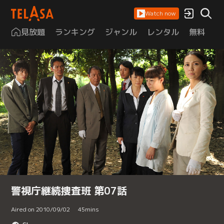
Watch now
見放題
ランキング
ジャンル
レンタル
無料
は
警視庁継続捜査班 第07話
Aired on 2010/09/02
45
mins