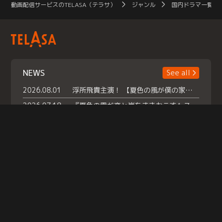
動画配信サービスのTELASA（テラサ）
ジャンル
国内ドラマ一覧（
NEWS
See all
2026.08.01
浮所飛貴主演！ 【夏色の風が僕の家にやってきた】 本日よりテラサで独占配信スタート！
2026.07.18
『夏色の雲が恋と嵐をまきおこす』スペシャルメイキング 【Part1】2026年７月18日（土）23時30分～配信スタート！話題のシーンの裏側を大公開！豪華キャスト大集合！ 『武宮家 真夏の家族会議』開催！
2026.07.15
救命医・遥（今田）の《心揺さぶる過去》や、 麻酔科医・権野（船越英一郎）の《謎多きプライベート》など… 《知られざるエピソード》を独占配信！