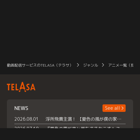
動画配信サービスのTELASA（テラサ）
ジャンル
アニメ一覧（見放
NEWS
See all
2026.08.01
浮所飛貴主演！ 【夏色の風が僕の家にやってきた】 本日よりテラサで独占配信スタート！
2026.07.18
『夏色の雲が恋と嵐をまきおこす』スペシャルメイキング 【Part1】2026年７月18日（土）23時30分～配信スタート！話題のシーンの裏側を大公開！豪華キャスト大集合！ 『武宮家 真夏の家族会議』開催！
2026.07.15
救命医・遥（今田）の《心揺さぶる過去》や、 麻酔科医・権野（船越英一郎）の《謎多きプライベート》など… 《知られざるエピソード》を独占配信！