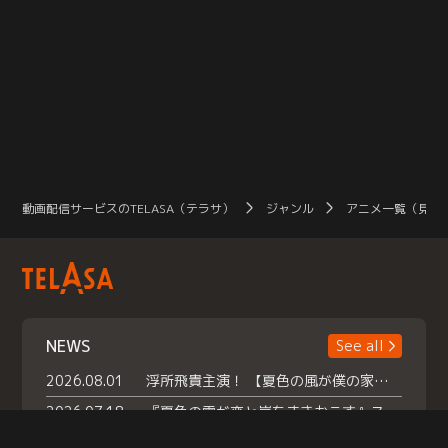
動画配信サービスのTELASA（テラサ）
ジャンル
アニメ一覧（見放
NEWS
See all
2026.08.01
浮所飛貴主演！ 【夏色の風が僕の家にやってきた】 本日よりテラサで独占配信スタート！
2026.07.18
『夏色の雲が恋と嵐をまきおこす』スペシャルメイキング 【Part1】2026年７月18日（土）23時30分～配信スタート！話題のシーンの裏側を大公開！豪華キャスト大集合！ 『武宮家 真夏の家族会議』開催！
2026.07.15
救命医・遥（今田）の《心揺さぶる過去》や、 麻酔科医・権野（船越英一郎）の《謎多きプライベート》など… 《知られざるエピソード》を独占配信！