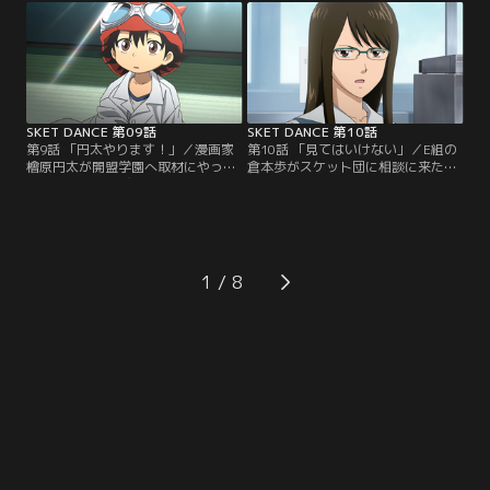
郎」を装いメールをしていた所、今
う。さっそくボッスン達はスイッチ
度会いたいと言われたらしい。何や
のアニメDVDコレクションを使い声
らテツには美咲と会えない秘密があ
優オーディションの練習を始める
るらしく、テツの代わりに光太郎を
が…。モモカの声は子どもたちに届
演じるボッスンだが…。
くのか。
SKET DANCE 第09話
SKET DANCE 第10話
第9話 「円太やります！」／漫画家
第10話 「見てはいけない」／E組の
檜原円太が開盟学園へ取材にやって
倉本歩がスケット団に相談に来た。
きた。漫画のモデルになれば人気者
クラスメイト八木薫の元気が無いの
になれると張り切るボッスンだった
だという。さっそく笑わせて元気を
が地味で参考にならないと言わ
出させようとするボッスン達。が、
れ…。怒ったボッスンはコーラをヤ
真面目な彼女は一向に笑わず心配な
ケ飲みする、がコーラと思って飲ん
いと立ち去ってしまう。ところが八
だのは中馬先生の薬で…。ボッスン
木はDVDを落として行き…。この
1
の身体に驚くべき変化が！
DVDに秘密が？いったい何が写って
いるのか！！