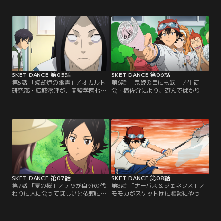
かり丸くなったのだが、「最近あの
で「王子様」に遭遇する。彼にもう
鬼姫がまた暴れ回っている」という
一度会いたいロマンはスケット団に
妙な噂を耳にする。そんなある日、
王子を探して欲しいと相談する。ス
自らを「鬼姫」と名乗るヤンキーが
ケット団は、ロマンの似顔絵を手が
ヒメコの前に現れて…。
かりに王子探しをすることになった
のだが漫画家志望とは思えない彼女
の画力に捜査は難航するのだった。
SKET DANCE 第05話
SKET DANCE 第06話
第5話 「焼却炉の幽霊」／オカルト
第6話 「鬼姫の目にも涙」／生徒
研究部・結城澪呼が、開盟学園七不
会・椿佐介により、遊んでばかりい
思議の一つ「焼却炉の幽霊」を写真
るスケット団は廃部にすると通告さ
に撮ったと乗り込んできた。しかし
れる。他校生徒が出入りしている事
全く信じようとしないスイッチは否
も咎められ、責任を感じるモモカ。
定する証拠を持ってくると真っ向か
ボッスンは実績があれば問題ないは
ら対立する。新聞部・島田貴子も巻
ずだと幼稚園での劇の依頼を引き受
き込み真相解明に乗り出すスケット
ける。ところが椿も生徒会が引き受
団。焼却炉の幽霊は本当に存在する
けると言い出し、結局どちらが子ど
のか…！！
もたちに評価されるか競うことにな
るが…。
SKET DANCE 第07話
SKET DANCE 第08話
第7話 「夏の桜」／テツが自分の代
第8話 「ナーバス＆ジェネシス」／
わりに人に会ってほしいと依頼に来
モモカがスケット団に相談にやって
た。引越して離れ離れになった幼な
きた。幼稚園で行った人形劇の経験
じみの美咲。病気がちであった彼女
から子どもたちが喜ぶ仕事に就けた
の事が気になり、架空の人物「光太
ら素敵だと声優を目指したいとい