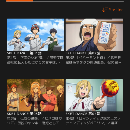
Sorting
SKET DANCE 第01話
SKET DANCE 第02話
第1話 「学園のSKET達」／開盟学園
第2話 「ペパーミント侍」／武光振
高校に転入したばかりの哲平は、学
蔵は侍オタクの剣道部員。彼の目下
園生活支援部こと「スケット団」と
の悩みは主将になってから試合で連
出会った。さっそくボッスン達は哲
敗続きということ。彼は地区大会ま
平に入部を迫るのだが断られてしま
でに本来の実力を発揮できるようス
い…。諦めて部室に戻るとスケット
ケット団のもとで修行を行う。そこ
団に依頼人が来る。なんとそこには
で振蔵はボッスン達が提案する数々
真っ赤に染まった哲平の姿が！
の修行をこなすのだが、どれも効果
はいまひとつ。果たして振蔵は本物
の侍になれるのか…！！
SKET DANCE 第03話
SKET DANCE 第04話
第3話 「伝説の鬼姫」／ヒメコはか
第4話 「ロマンティック坂の上のフ
つて、伝説のヤンキー鬼姫として不
ァインディングペロリン」／漫研
良達から恐れられていた。今はすっ
部・早乙女ロマンは、帰宅路の坂道