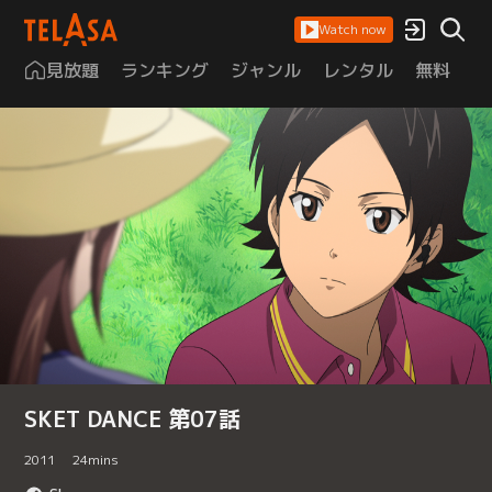
Watch now
見放題
ランキング
ジャンル
レンタル
無料
は
SKET DANCE 第07話
2011
24
mins