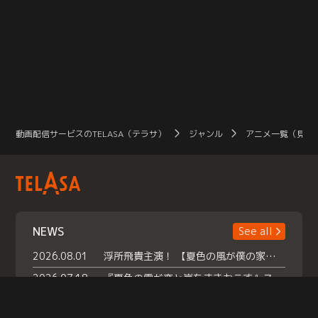
動画配信サービスのTELASA（テラサ）
ジャンル
アニメ一覧（見放
NEWS
See all
2026.08.01
浮所飛貴主演！ 【夏色の風が僕の家にやってきた】 本日よりテラサで独占配信スタート！
2026.07.18
『夏色の雲が恋と嵐をまきおこす』スペシャルメイキング 【Part1】2026年７月18日（土）23時30分～配信スタート！話題のシーンの裏側を大公開！豪華キャスト大集合！ 『武宮家 真夏の家族会議』開催！
2026.07.15
救命医・遥（今田）の《心揺さぶる過去》や、 麻酔科医・権野（船越英一郎）の《謎多きプライベート》など… 《知られざるエピソード》を独占配信！