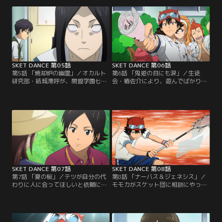
鬼姫がまた暴れ回っている」という
一度会いたいロマンはスケット団に
妙な噂を耳にする。そんなある日、
王子を探して欲しいと相談する。ス
自らを「鬼姫」と名乗るヤンキーが
ケット団は、ロマンの似顔絵を手が
ヒメコの前に現れて…。
かりに王子探しをすることになった
のだが漫画家志望とは思えない彼女
の画力に捜査は難航するのだった。
SKET DANCE 第05話
SKET DANCE 第06話
第5話 「焼却炉の幽霊」／オカルト
第6話 「鬼姫の目にも涙」／生徒
研究部・結城澪呼が、開盟学園七不
会・椿佐介により、遊んでばかりい
思議の一つ「焼却炉の幽霊」を写真
るスケット団は廃部にすると通告さ
に撮ったと乗り込んできた。しかし
れる。他校生徒が出入りしている事
全く信じようとしないスイッチは否
も咎められ、責任を感じるモモカ。
定する証拠を持ってくると真っ向か
ボッスンは実績があれば問題ないは
ら対立する。新聞部・島田貴子も巻
ずだと幼稚園での劇の依頼を引き受
き込み真相解明に乗り出すスケット
ける。ところが椿も生徒会が引き受
団。焼却炉の幽霊は本当に存在する
けると言い出し、結局どちらが子ど
のか…！！
もたちに評価されるか競うことにな
るが…。
SKET DANCE 第07話
SKET DANCE 第08話
第7話 「夏の桜」／テツが自分の代
第8話 「ナーバス＆ジェネシス」／
わりに人に会ってほしいと依頼に来
モモカがスケット団に相談にやって
た。引越して離れ離れになった幼な
きた。幼稚園で行った人形劇の経験
じみの美咲。病気がちであった彼女
から子どもたちが喜ぶ仕事に就けた
の事が気になり、架空の人物「光太
ら素敵だと声優を目指したいとい
郎」を装いメールをしていた所、今
う。さっそくボッスン達はスイッチ