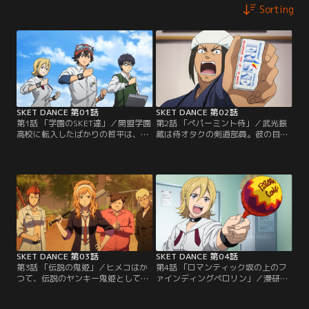
Sorting
SKET DANCE 第01話
SKET DANCE 第02話
第1話 「学園のSKET達」／開盟学園
第2話 「ペパーミント侍」／武光振
高校に転入したばかりの哲平は、学
蔵は侍オタクの剣道部員。彼の目下
園生活支援部こと「スケット団」と
の悩みは主将になってから試合で連
出会った。さっそくボッスン達は哲
敗続きということ。彼は地区大会ま
平に入部を迫るのだが断られてしま
でに本来の実力を発揮できるようス
い…。諦めて部室に戻るとスケット
ケット団のもとで修行を行う。そこ
団に依頼人が来る。なんとそこには
で振蔵はボッスン達が提案する数々
真っ赤に染まった哲平の姿が！
の修行をこなすのだが、どれも効果
はいまひとつ。果たして振蔵は本物
の侍になれるのか…！！
SKET DANCE 第03話
SKET DANCE 第04話
第3話 「伝説の鬼姫」／ヒメコはか
第4話 「ロマンティック坂の上のフ
つて、伝説のヤンキー鬼姫として不
ァインディングペロリン」／漫研
良達から恐れられていた。今はすっ
部・早乙女ロマンは、帰宅路の坂道
かり丸くなったのだが、「最近あの
で「王子様」に遭遇する。彼にもう