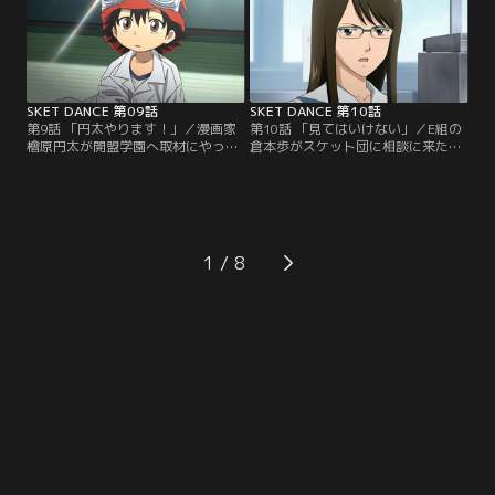
度会いたいと言われたらしい。何や
のアニメDVDコレクションを使い声
らテツには美咲と会えない秘密があ
優オーディションの練習を始める
るらしく、テツの代わりに光太郎を
が…。モモカの声は子どもたちに届
演じるボッスンだが…。
くのか。
SKET DANCE 第09話
SKET DANCE 第10話
第9話 「円太やります！」／漫画家
第10話 「見てはいけない」／E組の
檜原円太が開盟学園へ取材にやって
倉本歩がスケット団に相談に来た。
きた。漫画のモデルになれば人気者
クラスメイト八木薫の元気が無いの
になれると張り切るボッスンだった
だという。さっそく笑わせて元気を
が地味で参考にならないと言わ
出させようとするボッスン達。が、
れ…。怒ったボッスンはコーラをヤ
真面目な彼女は一向に笑わず心配な
ケ飲みする、がコーラと思って飲ん
いと立ち去ってしまう。ところが八
だのは中馬先生の薬で…。ボッスン
木はDVDを落として行き…。この
1
の身体に驚くべき変化が！
DVDに秘密が？いったい何が写って
いるのか！！