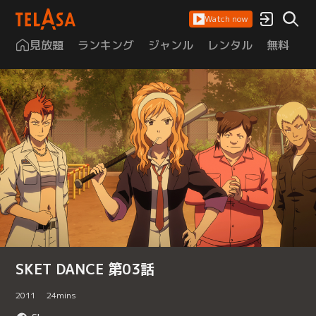
Watch now
見放題
ランキング
ジャンル
レンタル
無料
は
SKET DANCE 第03話
2011
24
mins