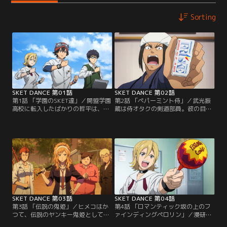
Sorting
SKET DANCE 第01話
SKET DANCE 第02話
第1話 「学園のSKET達」／開盟学園
第2話 「ペパーミント侍」／武光振
高校に転入したばかりの哲平は、学
蔵は侍オタクの剣道部員。彼の目下
園生活支援部こと「スケット団」と
の悩みは主将になってから試合で連
出会った。さっそくボッスン達は哲
敗続きということ。彼は地区大会ま
平に入部を迫るのだが断られてしま
でに本来の実力を発揮できるようス
い…。諦めて部室に戻るとスケット
ケット団のもとで修行を行う。そこ
団に依頼人が来る。なんとそこには
で振蔵はボッスン達が提案する数々
真っ赤に染まった哲平の姿が！
の修行をこなすのだが、どれも効果
はいまひとつ。果たして振蔵は本物
の侍になれるのか…！！
SKET DANCE 第03話
SKET DANCE 第04話
第3話 「伝説の鬼姫」／ヒメコはか
第4話 「ロマンティック坂の上のフ
つて、伝説のヤンキー鬼姫として不
ァインディングペロリン」／漫研
良達から恐れられていた。今はすっ
部・早乙女ロマンは、帰宅路の坂道