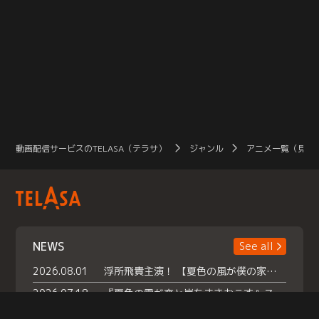
動画配信サービスのTELASA（テラサ）
ジャンル
アニメ一覧（見放
NEWS
See all
2026.08.01
浮所飛貴主演！ 【夏色の風が僕の家にやってきた】 本日よりテラサで独占配信スタート！
2026.07.18
『夏色の雲が恋と嵐をまきおこす』スペシャルメイキング 【Part1】2026年７月18日（土）23時30分～配信スタート！話題のシーンの裏側を大公開！豪華キャスト大集合！ 『武宮家 真夏の家族会議』開催！
2026.07.15
救命医・遥（今田）の《心揺さぶる過去》や、 麻酔科医・権野（船越英一郎）の《謎多きプライベート》など… 《知られざるエピソード》を独占配信！