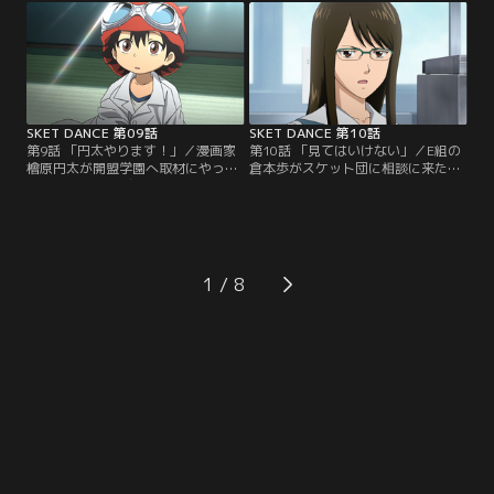
郎」を装いメールをしていた所、今
う。さっそくボッスン達はスイッチ
度会いたいと言われたらしい。何や
のアニメDVDコレクションを使い声
らテツには美咲と会えない秘密があ
優オーディションの練習を始める
るらしく、テツの代わりに光太郎を
が…。モモカの声は子どもたちに届
演じるボッスンだが…。
くのか。
SKET DANCE 第09話
SKET DANCE 第10話
第9話 「円太やります！」／漫画家
第10話 「見てはいけない」／E組の
檜原円太が開盟学園へ取材にやって
倉本歩がスケット団に相談に来た。
きた。漫画のモデルになれば人気者
クラスメイト八木薫の元気が無いの
になれると張り切るボッスンだった
だという。さっそく笑わせて元気を
が地味で参考にならないと言わ
出させようとするボッスン達。が、
れ…。怒ったボッスンはコーラをヤ
真面目な彼女は一向に笑わず心配な
ケ飲みする、がコーラと思って飲ん
いと立ち去ってしまう。ところが八
だのは中馬先生の薬で…。ボッスン
木はDVDを落として行き…。この
1
の身体に驚くべき変化が！
DVDに秘密が？いったい何が写って
いるのか！！