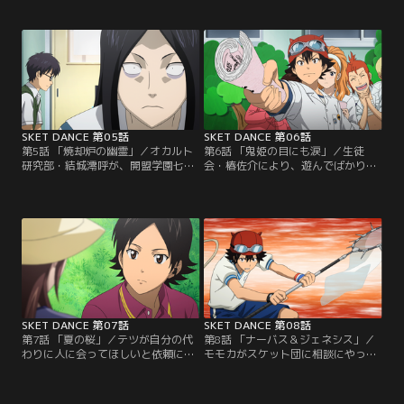
かり丸くなったのだが、「最近あの
で「王子様」に遭遇する。彼にもう
鬼姫がまた暴れ回っている」という
一度会いたいロマンはスケット団に
妙な噂を耳にする。そんなある日、
王子を探して欲しいと相談する。ス
自らを「鬼姫」と名乗るヤンキーが
ケット団は、ロマンの似顔絵を手が
ヒメコの前に現れて…。
かりに王子探しをすることになった
のだが漫画家志望とは思えない彼女
の画力に捜査は難航するのだった。
SKET DANCE 第05話
SKET DANCE 第06話
第5話 「焼却炉の幽霊」／オカルト
第6話 「鬼姫の目にも涙」／生徒
研究部・結城澪呼が、開盟学園七不
会・椿佐介により、遊んでばかりい
思議の一つ「焼却炉の幽霊」を写真
るスケット団は廃部にすると通告さ
に撮ったと乗り込んできた。しかし
れる。他校生徒が出入りしている事
全く信じようとしないスイッチは否
も咎められ、責任を感じるモモカ。
定する証拠を持ってくると真っ向か
ボッスンは実績があれば問題ないは
ら対立する。新聞部・島田貴子も巻
ずだと幼稚園での劇の依頼を引き受
き込み真相解明に乗り出すスケット
ける。ところが椿も生徒会が引き受
団。焼却炉の幽霊は本当に存在する
けると言い出し、結局どちらが子ど
のか…！！
もたちに評価されるか競うことにな
るが…。
SKET DANCE 第07話
SKET DANCE 第08話
第7話 「夏の桜」／テツが自分の代
第8話 「ナーバス＆ジェネシス」／
わりに人に会ってほしいと依頼に来
モモカがスケット団に相談にやって
た。引越して離れ離れになった幼な
きた。幼稚園で行った人形劇の経験
じみの美咲。病気がちであった彼女
から子どもたちが喜ぶ仕事に就けた
の事が気になり、架空の人物「光太
ら素敵だと声優を目指したいとい