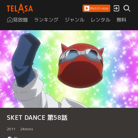
Watch now
見放題
ランキング
ジャンル
レンタル
無料
は
SKET DANCE 第58話
2011
24
mins