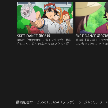
ト団に依頼人が来る。なんとそこには真っ
こで振蔵はボッスン達が
赤に染まった哲平の姿が！
行をこなすのだが、どれ
つ。果たして振蔵は本物
か…！！
SKET DANCE 第06話
SKET DANCE 第07
第6話 「鬼姫の目にも涙」／生徒会・椿佐
第7話 「夏の桜」／テ
介により、遊んでばかりいるスケット団は
人に会ってほしいと依頼
廃部にすると通告される。他校生徒が出入
離れ離れになった幼なじ
りしている事も咎められ、責任を感じるモ
ちであった彼女の事が気
モカ。ボッスンは実績があれば問題ないは
物「光太郎」を装いメー
ずだと幼稚園での劇の依頼を引き受ける。
今度会いたいと言われた
ところが椿も生徒会が引き受けると言い出
ツには美咲と会えない秘
し、結局どちらが子どもたちに評価される
テツの代わりに光太郎を
か競うことになるが…。
が…。
動画配信サービスのTELASA（テラサ）
ジャンル