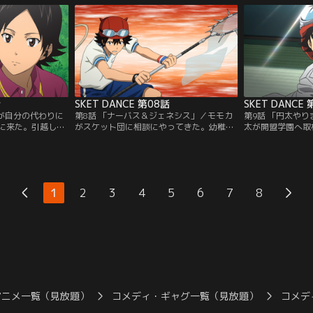
提案する数々の修
日、自らを「鬼姫」と名乗るヤンキーがヒ
ケット団は、ロマ
も効果はいまひと
メコの前に現れて…。
王子探しをするこ
の侍になれるの
志望とは思えない
するのだった。
話
SKET DANCE 第08話
SKET DANCE
ツが自分の代わりに
第8話 「ナーバス＆ジェネシス」／モモカ
第9話 「円太や
に来た。引越して
がスケット団に相談にやってきた。幼稚園
太が開盟学園へ取
みの美咲。病気が
で行った人形劇の経験から子どもたちが喜
モデルになれば人
になり、架空の人
ぶ仕事に就けたら素敵だと声優を目指した
ボッスンだったが
ルをしていた所、
いという。さっそくボッスン達はスイッチ
言われ…。怒った
らしい。何やらテ
のアニメDVDコレクションを使い声優オー
飲みする、がコー
密があるらしく、
ディションの練習を始めるが…。モモカの
馬先生の薬で…。
1
2
3
4
5
6
7
8
演じるボッスンだ
声は子どもたちに届くのか。
き変化が！
アニメ一覧（見放題）
コメディ・ギャグ一覧（見放題）
コメデ