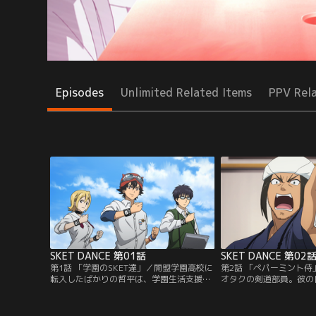
Episodes
Unlimited Related Items
PPV Rel
SKET DANCE 第01話
SKET DANCE 第02
第1話 「学園のSKET達」／開盟学園高校に
第2話 「ペパーミント
転入したばかりの哲平は、学園生活支援部
オタクの剣道部員。彼の
こと「スケット団」と出会った。さっそく
になってから試合で連敗
ボッスン達は哲平に入部を迫るのだが断ら
彼は地区大会までに本来
れてしまい…。諦めて部室に戻るとスケッ
るようスケット団のもと