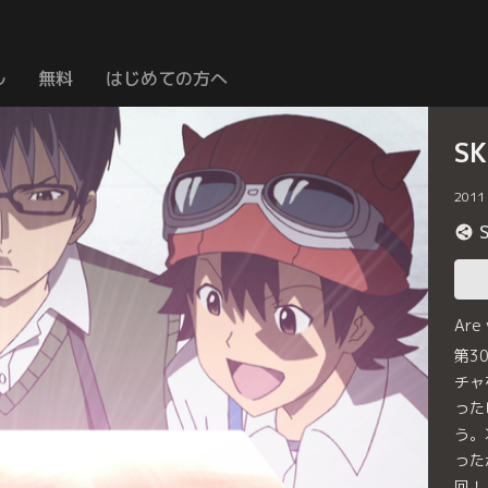
ル
無料
はじめての方へ
S
2011
Are
第3
チャ
った
う。
った
回！