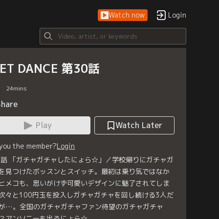
Watch now
Login
KET DANCE 第30話
24
mins
Share
Play
Watch Later
 you the member?
Login
0話 「ガチャガチャしたにょら☆」／学校帰りにガチャガ
を見つけたボッスンとスイッチ。最初は乗り気ではなか
ヒメコも、思いがけず可愛いデザインに魅了されてしま
次々と100円玉を投入しガチャガチャを回し続ける3人だ
が…。全国のガチャガチャファン待望のガチャガチャ
？アンソニーも出るにょら☆