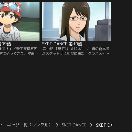
ンの似顔絵を手がかりに
向から対立する。新聞部・島田貴子も巻き
とになったのだが漫画家
込み真相解明に乗り出すスケット団。焼却
彼女の画力に捜査は難航
炉の幽霊は本当に存在するのか…！！
 第09話
SKET DANCE 第10話
ります！」／漫画家檜原円
第10話 「見てはいけない」／E組の倉本歩
材にやってきた。漫画の
がスケット団に相談に来た。クラスメイト
気者になれると張り切る
八木薫の元気が無いのだという。さっそく
地味で参考にならないと
笑わせて元気を出させようとするボッスン
ボッスンはコーラをヤケ
達。が、真面目な彼女は一向に笑わず心配
ラと思って飲んだのは中
ないと立ち去ってしまう。ところが八木は
ボッスンの身体に驚くべ
DVDを落として行き…。このDVDに秘密
が？いったい何が写っているのか！！
ィ・ギャグ一覧（レンタル）
SKET DANCE
SKET DANCE 第3