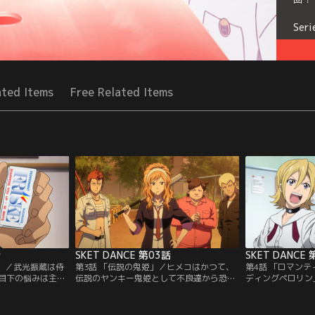
Seri
ated Items
Free Related Items
話
SKET DANCE 第03話
SKET DANCE
侍」／武光振蔵は侍
第3話 「伝説の鬼姫」／ヒメコはかつて、
第4話 「ロマン
目下の悩みは主将
伝説のヤンキー鬼姫として不良達から恐れ
ディングペロリン
続きということ。
られていた。今はすっかり丸くなったのだ
ンは、帰宅路の坂
の実力を発揮でき
が、「最近あの鬼姫がまた暴れ回ってい
る。彼にもう一度
で修行を行う。そ
る」という妙な噂を耳にする。そんなある
ト団に王子を探し