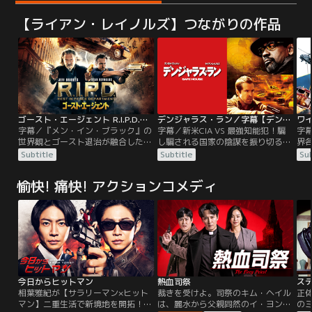
【ライアン・レイノルズ】つながりの作品
ゴースト・エージェント R.I.P.D.／字幕【ライアン・レイノルズ＋ジェフ・ブリッジス】
デンジャラス・ラン／字幕【デンゼル・ワシントン主演】
字幕／『メン・イン・ブラック』の
字幕／新米CIA VS 最強知能犯！騙
字
世界観とゴースト退治が融合したバ
し騙される国家の陰謀を振り切る危
界
ディアクション・エンターテインメ
険すぎる逃走！＜ボーン・アイデン
史
Subtitle
Subtitle
Sub
ント！人間の姿で現世にはびこる悪
ティティー＞シリーズのスタッフが
ー
霊を捕らえ、あの世に送り届ける死
仕掛ける、スリリングな32時間を体
追跡
愉快! 痛快! アクションコメディ
後の世界のエージェント、その名も
感せよ！世界から狙われる男と逃げ
ク
「R.I.P.D.」！ユニークな悪霊退治の
る、危険すぎる32時間！CIAの隠れ
活を
方法やモンスター化したゴーストと
家に一人の男が連行されてきた。
カ
の壮絶な戦いを最新のVFX技術で映
「奴らは、俺を狙っている。お前は
をく
像化した大迫力のアクション作品！
俺を守る義務がある。どうする？」
ト
う
今日からヒットマン
熱血司祭
ス
相葉雅紀が【サラリーマン×ヒット
裁きを受けよ。司祭のキム・ヘイル
正
マン】二重生活で新境地を開拓！！
は、麗水から父親同然のイ・ヨンジ
の