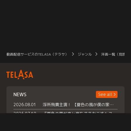
動画配信サービスのTELASA（テラサ）
ジャンル
洋画一覧（見放題
NEWS
See all
2026.08.01
浮所飛貴主演！ 【夏色の風が僕の家にやってきた】 本日よりテラサで独占配信スタート！
2026.07.18
『夏色の雲が恋と嵐をまきおこす』スペシャルメイキング 【Part1】2026年７月18日（土）23時30分～配信スタート！話題のシーンの裏側を大公開！豪華キャスト大集合！ 『武宮家 真夏の家族会議』開催！
2026.07.15
救命医・遥（今田）の《心揺さぶる過去》や、 麻酔科医・権野（船越英一郎）の《謎多きプライベート》など… 《知られざるエピソード》を独占配信！