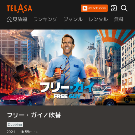
Watch now
見放題
ランキング
ジャンル
レンタル
無料
は
フリー・ガイ／吹替
Dubbing
2021
1
h
55
mins