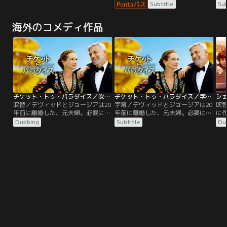
【ヒットマン役】で本格ガンアクシ
ュン神父がいるソウルのクダム聖堂
権
Subtitle
Sub
ョンに初挑戦！【平凡なサラリーマ
にやって来る。イ神父に温かく迎え
財
ン】が、ある日突然、【殺し屋】
られ、何とか穏便に過ごそうと思う
庁
海外のコメディ作品
に…誰も見たことがない≪アクショ
ヘイルだが、怒りをうまくコントロ
ル
ン・コメディー≫ドラマが開幕！！
ールできず度々かんしゃくを起こ
ム
す。一方、上昇志向の強いソウル地
手
検の検事パク・キョンソンは、教会
チ
でヘイルに会う。ヘイルが気になる
る
が…。
て
大
るこ
チケット・トゥ・パラダイス／吹替【ジョージ・クルーニー＋ジュリア・ロバーツ】
チケット・トゥ・パラダイス／字幕【ジョージ・クルーニー＋ジュリア・ロバーツ】
吹替／デヴィッドとジョージアは20
字幕／デヴィッドとジョージアは20
吹
年前に離婚した、元夫婦。必要に迫
年前に離婚した、元夫婦。必要に迫
に
られて会っても、いがみ合いばかり
られて会っても、いがみ合いばかり
一
Dubbing
Subtitle
Du
している。愛娘リリーがロースクー
している。愛娘リリーがロースクー
い
ルを無事卒業し、旅行でバリ島へ飛
ルを無事卒業し、旅行でバリ島へ飛
ン
んだ数日後、「現地の彼と結婚す
んだ数日後、「現地の彼と結婚す
ロ
る」という連絡を受けた二人は急遽
る」という連絡を受けた二人は急遽
を
南国の島へ。弁護士になる将来を捨
南国の島へ。弁護士になる将来を捨
を
てて会ったばかりの男と結婚なん
てて会ったばかりの男と結婚なん
長
て…。
て…。
ト
お