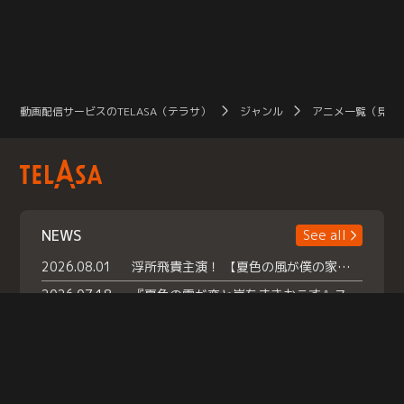
動画配信サービスのTELASA（テラサ）
ジャンル
アニメ一覧（見放
NEWS
See all
2026.08.01
浮所飛貴主演！ 【夏色の風が僕の家にやってきた】 本日よりテラサで独占配信スタート！
2026.07.18
『夏色の雲が恋と嵐をまきおこす』スペシャルメイキング 【Part1】2026年７月18日（土）23時30分～配信スタート！話題のシーンの裏側を大公開！豪華キャスト大集合！ 『武宮家 真夏の家族会議』開催！
2026.07.15
救命医・遥（今田）の《心揺さぶる過去》や、 麻酔科医・権野（船越英一郎）の《謎多きプライベート》など… 《知られざるエピソード》を独占配信！