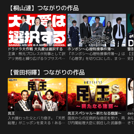
【桐山漣】つながりの作品
ドラドラ大作戦 大丸愛は選択する
ホンボシ～心理特捜事件簿～
警
主演・熊元プロレスが刑事として訳
『ホンボシ～心理特捜事件簿～』は
【
アリ男性と繰り広げるラブサスペン
「心理学」を切り口にした、まった
史
スドラマ！お人よしな刑事の大丸愛
く新しいタイプの心理分析ミステリ
つ
（熊元プロレス）は、様々な事件に
ー！主人公は、元・心理学者の捜査
の
【菅田将暉】つながりの作品
遭遇するのだが…容疑者はいつも影
官・桐島孝作。心理学のプロである
は
や事情を抱えている訳アリ男性ばか
上に、医師の経歴をもつという異色
出
り。困っている人を放っておけない
のキャラクターだ。彼は表情やしぐ
コ
おせっかいで優しい性格と、子ども
さから相手の嘘を見抜き、心理実験
作
の頃から読み続けてきた少女漫画の
を仕掛けることで真相を暴いてい
と
影響で、訳アリ男性についつい同情
く。
イ
してしまう。愛と接する訳アリ男性
たちも、そのあたたかい人柄に魅了
されて惹かれていき、次第にいい雰
民王
民王スペシャル～新たなる陰謀～
de
囲気に…！？仕事を取るか…恋愛を
入れ替わった父とバカ息子。「天然
国民からの圧倒的な信任を受け、再
あ
取るか...物語の結末は愛が台本一切
総理」がニッポンを変える！ある日
び内閣総理大臣に就任した武藤泰山
き
なしのアドリブで、本気の選択！愛
突然互いの”心”と”体”が入れ替わっ
（遠藤憲一）。人気、期待度ともに
de
が決断する恋の行方はいかに…！
てしまった内閣総理大臣の父と大学
上々の滑り出しを見せた第二次武藤
は