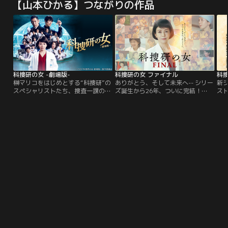
【山本ひかる】つながりの作品
生の息子が、日本国民を巻き込んで
内閣だったが、さらなる支持率アッ
え
繰り広げる、ファンタジックでドタ
プの可能性をはらむ“ボンジョビウ
麻生
バタで、ハートフルな物語。既存の
ム外交”を進めるべく、泰山は公設
全
コメディードラマとは一線を画す、
第一秘書の貝原茂平（高橋一生）を
初
痛快政治エンターテインメント『民
伴いウズラスキスタンへと向かう飛
孝
王』！
行機の中にいた。
い
科捜研の女 -劇場版-
科捜研の女 ファイナル
科捜
榊マリコをはじめとする“科捜研”の
ありがとう、そして未来へ-- シリー
新
スペシャリストたち、捜査一課の土
ズ誕生から26年、ついに完結！
スト
門刑事、解剖医の風丘教授らが劇場
1999年10月のスタート以来、26年
り
版で挑むのは＜世界同時多発不審死
間にわたって現行連続ドラマ最多シ
ル
事件＞。京都を皮切りに世界中に拡
リーズ記録を更新し続けてきた沢口
帰
がる死の連鎖。シリーズ史上最難関
靖子主演『科捜研の女』--。≪科学
ミ
の事件、現代最新科学では絶対に解
捜査ミステリーの原点にして最高峰
き明かせないトリックを操る＜史上
≫に君臨する本作が放送300回とい
最強の敵＞。※榊マリコの榊は木ネ
う節目を迎え、その歴史に幕を下ろ
申が正しい表記。
すことが決定！最後に描かれるの
は、『科捜研の女』だからこそ表現
できる科学捜査の最前線！長年の応
援に感謝をこめて…劇場版をも凌駕
する壮大なスケールで、≪FINAL≫
にふさわしいスペシャルドラマをお
届けする。