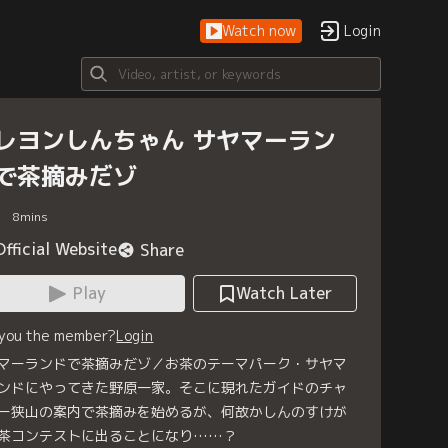
Watch now
Login
レヨンしんちゃん サヤマーラン
で茶摘みだゾ
8
mins
Official Website
Share
Play
Watch Later
 you the member?
Login
マーランドで茶摘みだゾ／お茶のテーマパーク・サヤマ
ンドにやってきた野原一家。そこに現れたガイドのチャ
ー狭山の案内で茶摘みを始めるが、何故かしんのすけが
茶コンテストに出ることになり……？