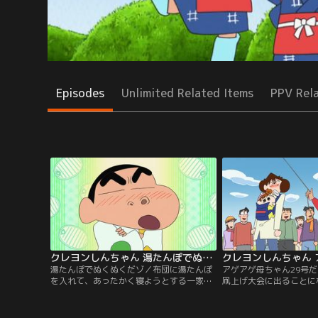
Episodes
Unlimited Related Items
PPV Rel
クレヨンしんちゃん 湯たんぽでぬくぬくだゾ
湯たんぽでぬくぬくだゾ／布団に湯たんぽ
アゲアゲ母ちゃん29号
を入れて、あったかく寝ようとする一家。
凧上げ大会に出ることに
しかし湯たんぽをしまっているのは外の物
ひろしのサポートで凧を
置。寒い中、取りにいったひろしだった
った凧はかなり個性的で
が……。