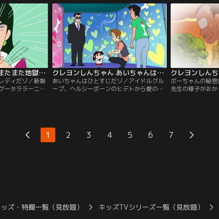
クレヨンしんちゃん またまた地獄のセールスレディだゾ
クレヨンしんちゃん あいちゃんはひとすじだゾ
レディだゾ／新製
あいちゃんはひとすじだゾ／アイドルグル
ボーちゃんの秘密
グータララーニン
ープ、ヘルシーボーンのヒデトから愛の告
先生の様子がおか
もやカスカベに帰
白をされたと勘違いしたあいちゃん。自分
しているようだ。
んのすけのいない
にはしんのすけがいるので断ろうと、ヒデ
を探ろうとするが
野原家に来たのだ
トのコンサートに乗り込むが……！？
1
2
3
4
5
6
7
キッズ・特撮一覧（見放題）
キッズTVシリーズ一覧（見放題）