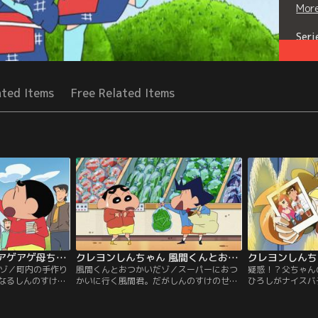
Mor
Seri
ated Items
Free Related Items
クレヨンしんちゃん アゲアゲ母ちゃん29号だゾ
クレヨンしんちゃん 風間くんとおつかいだゾ
だゾ／町内の手作り
風間くんとおつかいだゾ／スーパーにおつ
疑惑！？父ちゃん
なるしんのすけ。
かいに行く風間君。だがしんのすけのせい
ひろしがナイスバ
作るが、出来上が
で、買う物を忘れてしまう。何とか思い出
いる写真が出てき
……！
そうとするのだが、しんのすけのせいで思
われるひろしは、
い出せず……！
するのだが……。