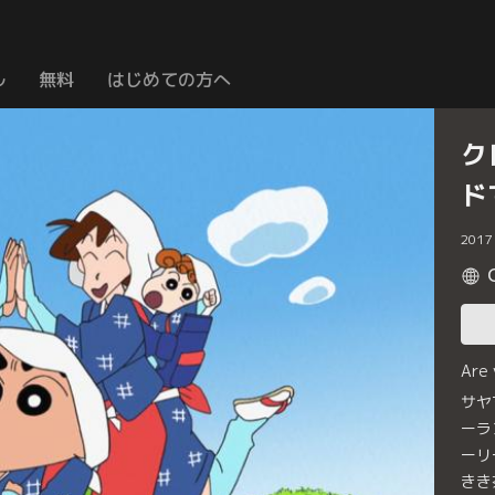
ル
無料
はじめての方へ
ク
ド
2017
Are
サヤ
ーラ
ーリ
きき