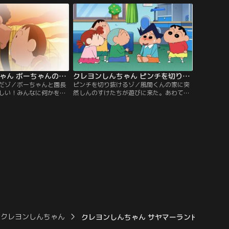
んのすけに、忍ちゃんが......。
クレヨンしんちゃん ボーちゃんの秘密だゾ
クレヨンしんちゃん ピンチを切り抜けるゾ
だゾ／ボーちゃんと園長
ピンチを切り抜けるゾ／風間くんの家に突
しい！みんなに何かを隠
然しんのすけたちが遊びに来た。あわて
しんのすけ達はその秘密
て、もえPグッズを隠す風間くんだが、部
……。
屋のあらゆるところにもえPが！はたして
隠し通すことはできるのか…！？
クレヨンしんちゃん
クレヨンしんちゃん サヤマーランドで茶摘み