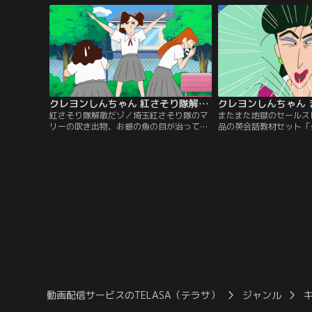
クレヨンしんちゃん 紅さそり隊解散だゾ
紅さそり隊解散だゾ／埼玉紅さそり隊のマ
またまた地獄のセールス
リーの吹き出物、お銀の魚の目が治ってし
品の英会話教材セット「
まった。それが原因で、紅さそり隊は解散
グ」を引っさげて、また
の危機に陥ってしまう！？ そんな時、岩手
って来た売間久里代。し
県から“ワンコレディース”が挑みにきて
タイミングを見計らって
ー！
が…！？
動画配信サービスのTELASA（テラサ）
ジャンル