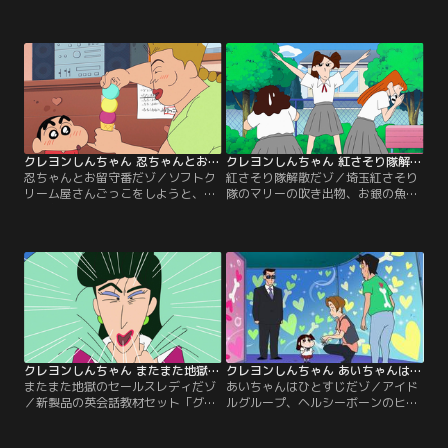
のすけのせいで、買う物を忘れてし
さんと写っている写真が出てきた。
まう。何とか思い出そうとするのだ
みさえから浮気を疑われるひろし
が、しんのすけのせいで思い出せ
は、何とか疑念を晴らそうとするの
ず……！
だが……。
クレヨンしんちゃん 忍ちゃんとお留守番だゾ
クレヨンしんちゃん 紅さそり隊解散だゾ
忍ちゃんとお留守番だゾ／ソフトク
紅さそり隊解散だゾ／埼玉紅さそり
リーム屋さんごっこをしようと、な
隊のマリーの吹き出物、お銀の魚の
なこおねいさんのマンションに行く
目が治ってしまった。それが原因
しんのすけ。だがななこおねいさん
で、紅さそり隊は解散の危機に陥っ
は出かけてしまい、忍ちゃんとお留
てしまう！？ そんな時、岩手県か
守番することに。がっかりするしん
ら“ワンコレディース”が挑みにきて
のすけに、忍ちゃんが......。
ー！
クレヨンしんちゃん またまた地獄のセールスレディだゾ
クレヨンしんちゃん あいちゃんはひとすじだゾ
またまた地獄のセールスレディだゾ
あいちゃんはひとすじだゾ／アイド
／新製品の英会話教材セット「グー
ルグループ、ヘルシーボーンのヒデ
タララーニング」を引っさげて、ま
トから愛の告白をされたと勘違いし
たもやカスカベに帰って来た売間久
たあいちゃん。自分にはしんのすけ