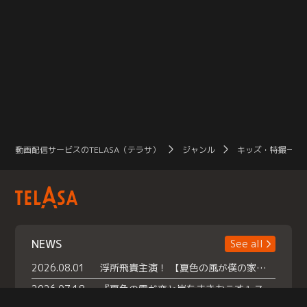
動画配信サービスのTELASA（テラサ）
ジャンル
キッズ・特撮一覧
NEWS
See all
2026.08.01
浮所飛貴主演！ 【夏色の風が僕の家にやってきた】 本日よりテラサで独占配信スタート！
2026.07.18
『夏色の雲が恋と嵐をまきおこす』スペシャルメイキング 【Part1】2026年７月18日（土）23時30分～配信スタート！話題のシーンの裏側を大公開！豪華キャスト大集合！ 『武宮家 真夏の家族会議』開催！