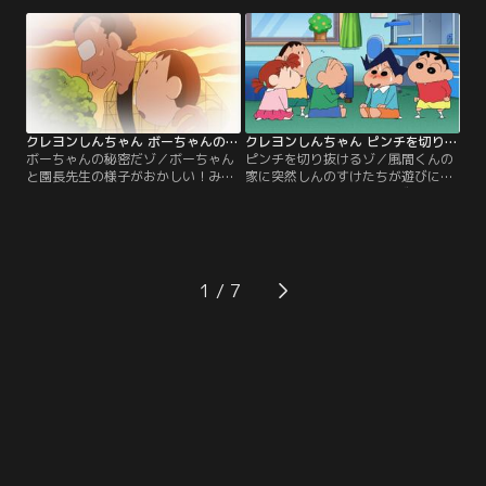
里代。しんのすけのいないタイミン
がいるので断ろうと、ヒデトのコン
グを見計らって野原家に来たのだ
サートに乗り込むが……！？
が…！？
クレヨンしんちゃん ボーちゃんの秘密だゾ
クレヨンしんちゃん ピンチを切り抜けるゾ
ボーちゃんの秘密だゾ／ボーちゃん
ピンチを切り抜けるゾ／風間くんの
と園長先生の様子がおかしい！みん
家に突然しんのすけたちが遊びに来
なに何かを隠しているようだ。しん
た。あわてて、もえPグッズを隠す
のすけ達はその秘密を探ろうとする
風間くんだが、部屋のあらゆるとこ
が……。
ろにもえPが！はたして隠し通すこ
とはできるのか…！？
1