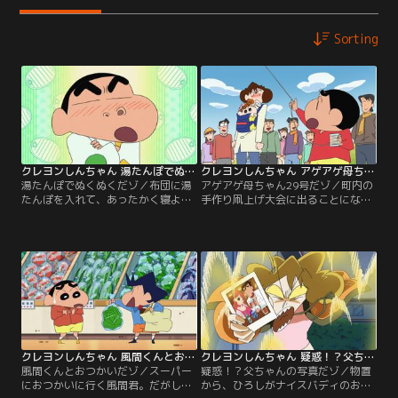
Sorting
クレヨンしんちゃん 湯たんぽでぬくぬくだゾ
クレヨンしんちゃん アゲアゲ母ちゃん29号だゾ
湯たんぽでぬくぬくだゾ／布団に湯
アゲアゲ母ちゃん29号だゾ／町内の
たんぽを入れて、あったかく寝よう
手作り凧上げ大会に出ることになる
とする一家。しかし湯たんぽをしま
しんのすけ。ひろしのサポートで凧
っているのは外の物置。寒い中、取
を作るが、出来上がった凧はかなり
りにいったひろしだったが……。
個性的で……！
クレヨンしんちゃん 風間くんとおつかいだゾ
クレヨンしんちゃん 疑惑！？父ちゃんの写真だゾ
風間くんとおつかいだゾ／スーパー
疑惑！？父ちゃんの写真だゾ／物置
におつかいに行く風間君。だがしん
から、ひろしがナイスバディのお姉