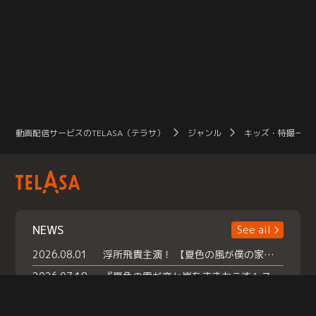
動画配信サービスのTELASA（テラサ）
ジャンル
キッズ・特撮一覧
NEWS
See all
2026.08.01
浮所飛貴主演！ 【夏色の風が僕の家にやってきた】 本日よりテラサで独占配信スタート！
2026.07.18
『夏色の雲が恋と嵐をまきおこす』スペシャルメイキング 【Part1】2026年７月18日（土）23時30分～配信スタート！話題のシーンの裏側を大公開！豪華キャスト大集合！ 『武宮家 真夏の家族会議』開催！
2026.07.15
救命医・遥（今田）の《心揺さぶる過去》や、 麻酔科医・権野（船越英一郎）の《謎多きプライベート》など… 《知られざるエピソード》を独占配信！