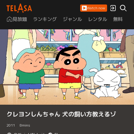
Watch now
見放題
ランキング
ジャンル
レンタル
無料
は
クレヨンしんちゃん 犬の飼い方教えるゾ
2011
8
mins