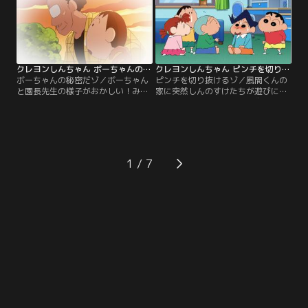
が…！？
クレヨンしんちゃん ボーちゃんの秘密だゾ
クレヨンしんちゃん ピンチを切り抜けるゾ
ボーちゃんの秘密だゾ／ボーちゃん
ピンチを切り抜けるゾ／風間くんの
と園長先生の様子がおかしい！みん
家に突然しんのすけたちが遊びに来
なに何かを隠しているようだ。しん
た。あわてて、もえPグッズを隠す
のすけ達はその秘密を探ろうとする
風間くんだが、部屋のあらゆるとこ
が……。
ろにもえPが！はたして隠し通すこ
とはできるのか…！？
1