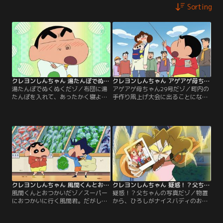
Sorting
クレヨンしんちゃん 湯たんぽでぬくぬくだゾ
クレヨンしんちゃん アゲアゲ母ちゃん29号だゾ
湯たんぽでぬくぬくだゾ／布団に湯
アゲアゲ母ちゃん29号だゾ／町内の
たんぽを入れて、あったかく寝よう
手作り凧上げ大会に出ることになる
とする一家。しかし湯たんぽをしま
しんのすけ。ひろしのサポートで凧
っているのは外の物置。寒い中、取
を作るが、出来上がった凧はかなり
りにいったひろしだったが……。
個性的で……！
クレヨンしんちゃん 風間くんとおつかいだゾ
クレヨンしんちゃん 疑惑！？父ちゃんの写真だゾ
風間くんとおつかいだゾ／スーパー
疑惑！？父ちゃんの写真だゾ／物置
におつかいに行く風間君。だがしん
から、ひろしがナイスバディのお姉
のすけのせいで、買う物を忘れてし
さんと写っている写真が出てきた。
まう。何とか思い出そうとするのだ
みさえから浮気を疑われるひろし