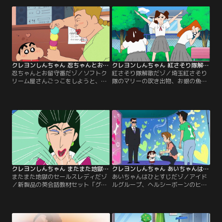
が、しんのすけのせいで思い出せ
は、何とか疑念を晴らそうとするの
ず……！
だが……。
クレヨンしんちゃん 忍ちゃんとお留守番だゾ
クレヨンしんちゃん 紅さそり隊解散だゾ
忍ちゃんとお留守番だゾ／ソフトク
紅さそり隊解散だゾ／埼玉紅さそり
リーム屋さんごっこをしようと、な
隊のマリーの吹き出物、お銀の魚の
なこおねいさんのマンションに行く
目が治ってしまった。それが原因
しんのすけ。だがななこおねいさん
で、紅さそり隊は解散の危機に陥っ
は出かけてしまい、忍ちゃんとお留
てしまう！？ そんな時、岩手県か
守番することに。がっかりするしん
ら“ワンコレディース”が挑みにきて
のすけに、忍ちゃんが......。
ー！
クレヨンしんちゃん またまた地獄のセールスレディだゾ
クレヨンしんちゃん あいちゃんはひとすじだゾ
またまた地獄のセールスレディだゾ
あいちゃんはひとすじだゾ／アイド
／新製品の英会話教材セット「グー
ルグループ、ヘルシーボーンのヒデ
タララーニング」を引っさげて、ま
トから愛の告白をされたと勘違いし
たもやカスカベに帰って来た売間久
たあいちゃん。自分にはしんのすけ
里代。しんのすけのいないタイミン
がいるので断ろうと、ヒデトのコン
グを見計らって野原家に来たのだ
サートに乗り込むが……！？