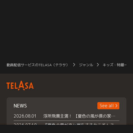
動画配信サービスのTELASA（テラサ）
ジャンル
キッズ・特撮一覧
NEWS
See all
2026.08.01
浮所飛貴主演！ 【夏色の風が僕の家にやってきた】 本日よりテラサで独占配信スタート！
2026.07.18
『夏色の雲が恋と嵐をまきおこす』スペシャルメイキング 【Part1】2026年７月18日（土）23時30分～配信スタート！話題のシーンの裏側を大公開！豪華キャスト大集合！ 『武宮家 真夏の家族会議』開催！