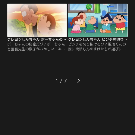
里代。しんのすけのいないタイミン
がいるので断ろうと、ヒデトのコン
グを見計らって野原家に来たのだ
サートに乗り込むが……！？
が…！？
クレヨンしんちゃん ボーちゃんの秘密だゾ
クレヨンしんちゃん ピンチを切り抜けるゾ
ボーちゃんの秘密だゾ／ボーちゃん
ピンチを切り抜けるゾ／風間くんの
と園長先生の様子がおかしい！みん
家に突然しんのすけたちが遊びに来
なに何かを隠しているようだ。しん
た。あわてて、もえPグッズを隠す
のすけ達はその秘密を探ろうとする
風間くんだが、部屋のあらゆるとこ
が……。
ろにもえPが！はたして隠し通すこ
とはできるのか…！？
1