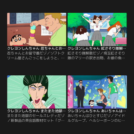
のすけのせいで、買う物を忘れてし
さんと写っている写真が出てきた。
まう。何とか思い出そうとするのだ
みさえから浮気を疑われるひろし
が、しんのすけのせいで思い出せ
は、何とか疑念を晴らそうとするの
ず……！
だが……。
クレヨンしんちゃん 忍ちゃんとお留守番だゾ
クレヨンしんちゃん 紅さそり隊解散だゾ
忍ちゃんとお留守番だゾ／ソフトク
紅さそり隊解散だゾ／埼玉紅さそり
リーム屋さんごっこをしようと、な
隊のマリーの吹き出物、お銀の魚の
なこおねいさんのマンションに行く
目が治ってしまった。それが原因
しんのすけ。だがななこおねいさん
で、紅さそり隊は解散の危機に陥っ
は出かけてしまい、忍ちゃんとお留
てしまう！？ そんな時、岩手県か
守番することに。がっかりするしん
ら“ワンコレディース”が挑みにきて
のすけに、忍ちゃんが......。
ー！
クレヨンしんちゃん またまた地獄のセールスレディだゾ
クレヨンしんちゃん あいちゃんはひとすじだゾ
またまた地獄のセールスレディだゾ
あいちゃんはひとすじだゾ／アイド
／新製品の英会話教材セット「グー
ルグループ、ヘルシーボーンのヒデ
タララーニング」を引っさげて、ま
トから愛の告白をされたと勘違いし
たもやカスカベに帰って来た売間久
たあいちゃん。自分にはしんのすけ