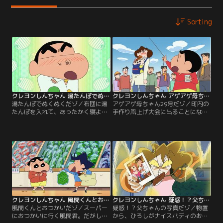
Sorting
クレヨンしんちゃん 湯たんぽでぬくぬくだゾ
クレヨンしんちゃん アゲアゲ母ちゃん29号だゾ
湯たんぽでぬくぬくだゾ／布団に湯
アゲアゲ母ちゃん29号だゾ／町内の
たんぽを入れて、あったかく寝よう
手作り凧上げ大会に出ることになる
とする一家。しかし湯たんぽをしま
しんのすけ。ひろしのサポートで凧
っているのは外の物置。寒い中、取
を作るが、出来上がった凧はかなり
りにいったひろしだったが……。
個性的で……！
クレヨンしんちゃん 風間くんとおつかいだゾ
クレヨンしんちゃん 疑惑！？父ちゃんの写真だゾ
風間くんとおつかいだゾ／スーパー
疑惑！？父ちゃんの写真だゾ／物置
におつかいに行く風間君。だがしん
から、ひろしがナイスバディのお姉