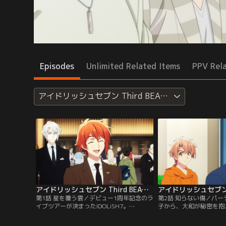
Episodes
Unlimited Related Items
PPV Rel
アイドリッシュセブン Third BEAT！
アイドリッシュセブン Third BEAT！ 第01話
第1話 星を覆う雲／デビュー1周年記念のラ
第2話 知らない傷／パ
イブツアーが決まったIDOLiSH7。
子から、大和が秘密を抱
TRIGGER、Re：valeも含め、3グループは
る三月とナギ。ナギは秘
アイドル界でもっとも注目される存在とな
仲間にも心を閉ざす大和