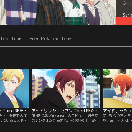
ター
Seri
ated Items
Free Related Items
アイドリッシュセブン Third BEAT！ 第02話
アイドリッシュセブン Third BEAT！ 第03話
ーティー会場での様
第3話 亀裂／IDOLiSH7のデビュー1周年記
第4話 心の声／
えていることを知
念シングルが発表され、冠番組の『キミと
り、三月と大和、
密そのものより、
愛なNight！』では、メンバーが楽器に挑
た。一織と三月は
の態度が納得でき
戦する新企画が動き出す。そんな時、陸は
しばらく泊めても