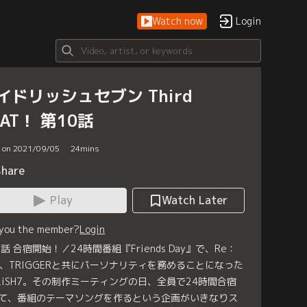
Watch now
Login
イドリッシュセブン Third
EAT！ 第10話
d on 2021/09/05
24
mins
Share
Play
Watch Later
 you the member?
Login
0話 合宿開始！／24時間番組『Friends Day』で、Re：
le、TRIGGERと共にパーソナリティを務めることになった
OLiSH7。その制作ミーティングの日、全員で24時間合宿
て、番組のテーマソングを作るという企画がいきなりス