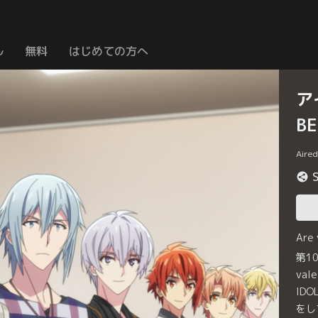
ル
無料
はじめての方へ
ア
B
Aire
Are
第1
va
ID
をし