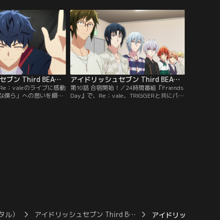
、仲間がバラバラになっ
五は二人の説得を試みるものの、寮に戻る
らせていた。
ことは断られ途方に暮れる。
アイドリッシュセブン Third BEAT！ 第09話
アイドリッシュセブン Third BEAT！ 第10話
／Re：valeのライブに感動
第10話 合宿開始！／24時間番組『Friends
な僕ら」への思いを綴っ
Day』で、Re：vale、TRIGGERと共にパー
、万理と千の心を動か
ソナリティを務めることになった
続けていくことを決意さ
IDOLiSH7。その制作ミーティングの日、全
5年目の頃、九条という
員で24時間合宿をして、番組のテーマソン
話を持ちかけられる。
グを作るという企画がいきなりスタートす
る。
タル）
アイドリッシュセブン Third B…
アイドリッシュセブン Th