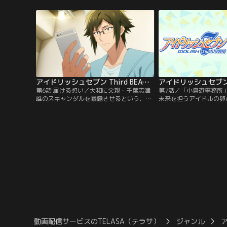
っていた。そんな一同が、あけぼのテレビ
なかった。当の大和は映
開局50周年記念パーティーで顔を揃える。
初めて演技の壁にぶつか
アイドリッシュセブン Third BEAT！ 第06話
第6話 届ける想い／大和に父親・千葉志津
第7話／「小鳥遊事務所
雄のスキャンダルを暴露させるという、了
未来を担うアイドルの卵
の計画に巻き込まれた百。大和が寮へ戻る
会ったばかりの7人は、
と、喜んだナギは「今夜、大和が打ち明け
バラ。けれど、それぞれ
話会を開く」とみんなに知らせ、
ち、アイドルとしての未
TRIGGER、Re：valeの面々も集まってく
ていた。グループを結成
る。
踏み出した彼らの名は「ID
輝くステージで歌い踊る
の心を惹きつけていく。
動画配信サービスのTELASA（テラサ）
ジャンル