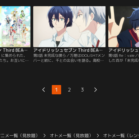
画の撮影現場で、
「ブラック・オア・ホワイト」に出場して
残された陸たちは
る……。
いた狗丸トウマと出会う。
ていく寂しさを募
アイドリッシュセブン Third BEAT！ 第07話
アイドリッシュセブン Third BEAT！ 第08話
」に集められた、
第8話 未完成な僕ら／万理はIDOLiSH7メン
第9話 Re：vale
たち。お互いに出
バーと紡に、千との出会いを語る。高校生
した百が「未完成
性格も個性もバラ
だった頃、お互いが作った曲に興味を持っ
たファンレターは
に異なる魅力を持
た二人は、やがて一緒に曲作りをするよう
し、二人に音楽を
知の可能性を秘め
になる。万理と二人きりで始めたバンド
せた。バンド結成
し、共に第一歩を
に、千は「Re：vale」と名付けた。
男からデビューの
OLiSH7」。光り
1
2
3
姿は、やがて人々
アニメ一覧（見放題）
オトメ一覧（見放題）
オトメ一覧（レン